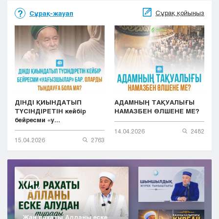
Сұрақ қойыңыз
Сұрақ-жауап
ДІНДІ ҚИЫНДАТЫП
АДАМНЫҢ ТАҚУАЛЫҒЫ
ТҮСІНДІРЕТІН кейбір
НАМАЗБЕН ӨЛШЕНЕ МЕ?
бейресми «у...
14.04.2026
2482
15.04.2026
2763
Жан рахаты Алланы еске