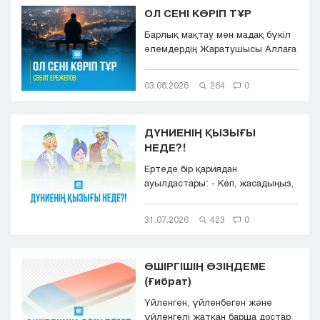
ОЛ СЕНІ КӨРІП ТҰР
Барлық мақтау мен мадақ бүкіл
әлемдердің Жаратушысы Аллаға
болсын. Оның игілігі мен сәле...
03.08.2026
264
0
ДҮНИЕНІҢ ҚЫЗЫҒЫ
НЕДЕ?!
Ертеде бір қариядан
ауылдастары: - Көп, жасадыңыз,
ДҮНИЕНІҢ ҚЫЗЫҒЫ НЕДЕ?!- деп,
сұрай...
31.07.2026
423
0
ӨШІРГІШІҢ ӨЗІҢДЕМЕ
(Ғибрат)
Үйленген, үйленбеген жəне
үйленгелі жатқан барша достар