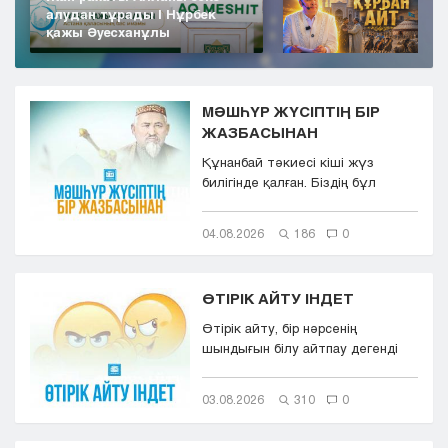
алудан тұрады | Нұрбек
қажы Әуесханұлы
МӘШҺҮР ЖҮСІПТІҢ БІР
ЖАЗБАСЫНАН
Құнанбай тәкиесі кіші жүз
билігінде қалған. Біздің бұл
қазақта тасқа таңба басқандай ...
04.08.2026
186
0
ӨТІРІК АЙТУ ІНДЕТ
Өтірік айту, бір нәрсенің
шындығын білу айтпау дегенді
білдіреді. Өтірік айту,
мылқаулық...
03.08.2026
310
0