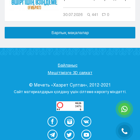
үшін пайдалы... Бір жігіт үйл...
30.07.2026
441
0
Барлық мақалалар
Байланыс
Мешітімізге 3D саяхат
© Мечеть «Хазрет Султан», 2012-2021
Сайт материалдарын қолдану үшін сілтеме көрсету міндетті.