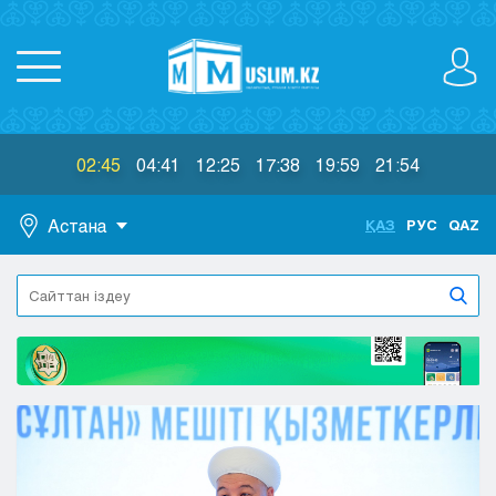
02:45
04:41
12:25
17:38
19:59
21:54
Астана
ҚАЗ
РУС
QAZ
Астана
Алматы
Актау
Актобе
Атырау
Жезказган
Караганда
Кокшетау
Костанай