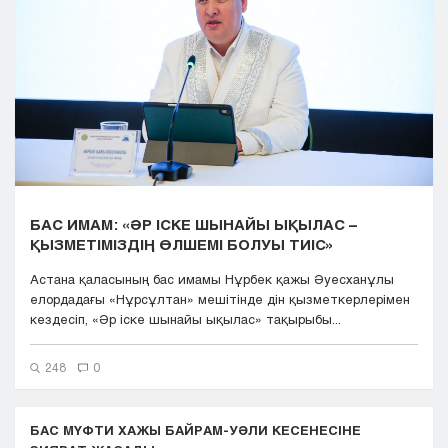
Кызылорда
Павлодар
Петропавловск
Семей
Талдыкорган
Тараз
Туркестан
Уральск
Усть-Каменогорск
БАС ИМАМ: «ӘР ІСКЕ ШЫНАЙЫ ЫҚЫЛАС –
Шымкент
ҚЫЗМЕТІМІЗДІҢ ӨЛШЕМІ БОЛУЫ ТИІС»
Астана қаласының бас имамы Нұрбек қажы Әуесханұлы
елордадағы «Нұрсұлтан» мешітінде дін қызметкерлерімен
кездесіп, «Әр іске шынайы ықылас» тақырыбы...
248
0
БАС МҮФТИ ХАЖЫ БАЙРАМ-УӘЛИ КЕСЕНЕСІНЕ