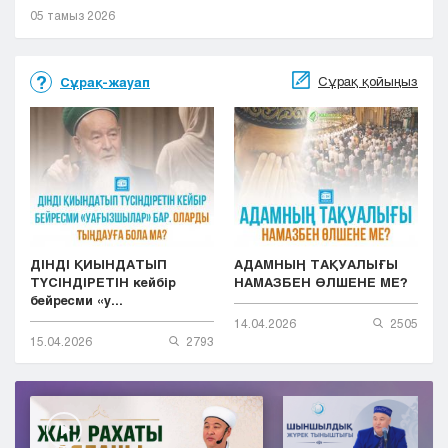
05 тамыз 2026
Сұрақ қойыңыз
Сұрақ-жауап
ДІНДІ ҚИЫНДАТЫП
АДАМНЫҢ ТАҚУАЛЫҒЫ
ТҮСІНДІРЕТІН кейбір
НАМАЗБЕН ӨЛШЕНЕ МЕ?
бейресми «у...
14.04.2026
2505
15.04.2026
2793