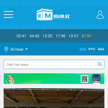
02:47
04:42
12:25
17:36
19:57
21:51
Астана
ҚАЗ
РУС
QAZ
Астана
Алматы
Актау
Актобе
Атырау
Жезказган
Караганда
Кокшетау
Костанай