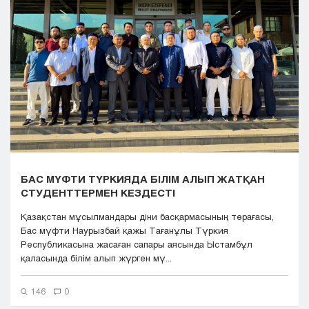
Кызылорда
Павлодар
Петропавловск
Семей
Талдыкорган
Тараз
Туркестан
Уральск
Усть-Каменогорск
Шымкент
БАС МҮФТИ ТҮРКИЯДА БІЛІМ АЛЫП ЖАТҚАН
СТУДЕНТТЕРМЕН КЕЗДЕСТІ
Қазақстан мұсылмандары діни басқармасының төрағасы,
Бас мүфти Наурызбай қажы Тағанұлы Түркия
Республикасына жасаған сапары аясында Ыстамбұл
қаласында білім алып жүрген мү...
146
0