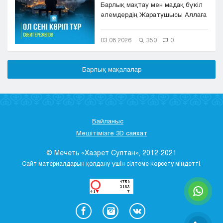
Барлық мақтау мен мадақ бүкіл
әлемдердің Жаратушысы Аллаға
болсын. Оның игілігі мен сәле...
03.08.2026
350
0
Барлық мақалалар
Байланыс
Мешітімізге 3D саяхат
© Мечеть «Хазрет Султан», 2012-2021
Сайт материалдарын қолдану үшін сілтеме көрсету міндетті.