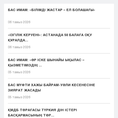
БАС ИМАМ: «БІЛІМДІ ЖАСТАР – ЕЛ БОЛАШАҒЫ»
06 тамыз 2026
«ІЗГІЛІК КЕРУЕНІ»: АСТАНАДА 50 БАЛАҒА ОҚУ
ҚҰРАЛДА...
06 тамыз 2026
БАС ИМАМ: «ӘР ІСКЕ ШЫНАЙЫ ЫҚЫЛАС –
ҚЫЗМЕТІМІЗДІҢ ...
05 тамыз 2026
БАС МҮФТИ ХАЖЫ БАЙРАМ-УӘЛИ КЕСЕНЕСІНЕ
ЗИЯРАТ ЖАСАДЫ
05 тамыз 2026
ҚМДБ ТӨРАҒАСЫ ТҮРКИЯ ДІН ІСТЕРІ
БАСҚАРМАСЫНЫҢ ТӨР...