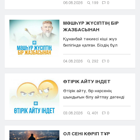
06.08.2026
199
0
МӘШҺҮР ЖҮСІПТІҢ БІР
ЖАЗБАСЫНАН
Құнанбай тәкиесі кіші жүз
билігінде қалған. Біздің бұл
қазақта тасқа таңба басқандай ...
04.08.2026
292
0
ӨТІРІК АЙТУ ІНДЕТ
Өтірік айту, бір нәрсенің
шындығын білу айтпау дегенді
білдіреді. Өтірік айту,
мылқаулық...
03.08.2026
401
0
ОЛ СЕНІ КӨРІП ТҰР