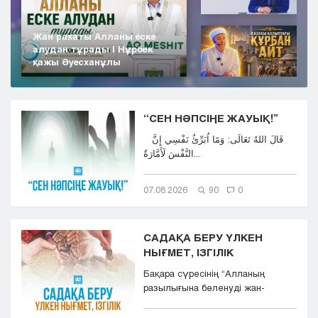
Жан рахаты Алланы еске
алудан тұрады | Нұрбек
қажы Әуесханұлы
“СЕН НӘПСІҢЕ ЖАУЫҚ!”
قَالَ اللهُ تَعَالَى: وَمَٓا اُبَرِّئُ نَفْسِي إِنَّ
النَّفْسَ لَأَمَّارَةٌ...
07.08.2026
90
0
САДАҚА БЕРУ ҮЛКЕН
НЫҒМЕТ, ІЗГІЛІК
Бақара сүресінің “Aлланың
разылығына бөленуді жан-
тәнімен қалап және
көкіректерінд...