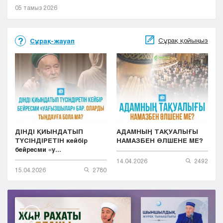
05 тамыз 2026
Сұрақ қойыңыз
Сұрақ-жауап
ДІНДІ ҚИЫНДАТЫП
АДАМНЫҢ ТАҚУАЛЫҒЫ
ТҮСІНДІРЕТІН кейбір
НАМАЗБЕН ӨЛШЕНЕ МЕ?
бейресми «у...
14.04.2026
2492
15.04.2026
2780