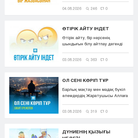
04.08.2026
246
0
ӨТІРІК АЙТУ ІНДЕТ
Өтірік айту, бір нәрсенің
шындығын білу айтпау дегенді
білдіреді. Өтірік айту,
мылқаулық...
03.08.2026
363
0
ОЛ СЕНІ КӨРІП ТҰР
Барлық мақтау мен мадақ бүкіл
әлемдердің Жаратушысы Аллаға
болсын. Оның игілігі мен сәле...
03.08.2026
319
0
ДҮНИЕНІҢ ҚЫЗЫҒЫ
НЕДЕ?!