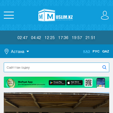
02:47
04:42
12:25
17:36
19:57
21:51
Астана
ҚАЗ
РУС
QAZ
Астана
Алматы
Актау
Актобе
Атырау
Жезказган
Караганда
Кокшетау
Костанай