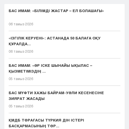
БАС ИМАМ: «БІЛІМДІ ЖАСТАР – ЕЛ БОЛАШАҒЫ»
06 тамыз 2026
«ІЗГІЛІК КЕРУЕНІ»: АСТАНАДА 50 БАЛАҒА ОҚУ
ҚҰРАЛДА...
06 тамыз 2026
БАС ИМАМ: «ӘР ІСКЕ ШЫНАЙЫ ЫҚЫЛАС –
ҚЫЗМЕТІМІЗДІҢ ...
05 тамыз 2026
БАС МҮФТИ ХАЖЫ БАЙРАМ-УӘЛИ КЕСЕНЕСІНЕ
ЗИЯРАТ ЖАСАДЫ
05 тамыз 2026
ҚМДБ ТӨРАҒАСЫ ТҮРКИЯ ДІН ІСТЕРІ
БАСҚАРМАСЫНЫҢ ТӨР...