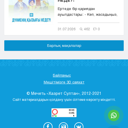
Ертеде бір қариядан
ауылдастары: - Көп, жасадыңыз,
ДҮНИЕНІҢ ҚЫЗЫҒЫ НЕДЕ?!- деп,
сұрай...
31.07.2026
462
0
Барлық мақалалар
Байланыс
Мешітімізге 3D саяхат
© Мечеть «Хазрет Султан», 2012-2021
Сайт материалдарын қолдану үшін сілтеме көрсету міндетті.