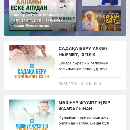
Жан рахаты Алланы еске
алудан тұрады | Нұрбек
қажы Әуесханұлы
САДАҚА БЕРУ ҮЛКЕН
НЫҒМЕТ, ІЗГІЛІК
Бақара сүресінің “Aлланың
разылығына бөленуді жан-
тәнімен қалап және
көкіректерінд...
06.08.2026
118
0
МӘШҺҮР ЖҮСІПТІҢ БІР
ЖАЗБАСЫНАН
Құнанбай тәкиесі кіші жүз
билігінде қалған. Біздің бұл
қазақта тасқа таңба басқандай ...