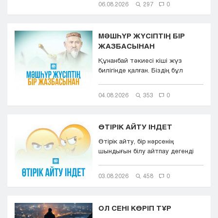
06.08.2026
297
0
МӘШҺҮР ЖҮСІПТІҢ БІР
ЖАЗБАСЫНАН
Құнанбай тәкиесі кіші жүз
билігінде қалған. Біздің бұл
қазақта тасқа таңба басқандай ...
04.08.2026
353
0
ӨТІРІК АЙТУ ІНДЕТ
Өтірік айту, бір нәрсенің
шындығын білу айтпау дегенді
білдіреді. Өтірік айту,
мылқаулық...
03.08.2026
458
0
ОЛ СЕНІ КӨРІП ТҰР