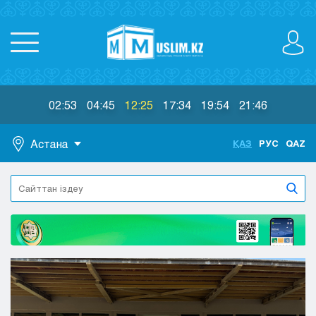
02:53
04:45
12:25
17:34
19:54
21:46
Астана
ҚАЗ
РУС
QAZ
Астана
Алматы
Актау
Актобе
Атырау
Жезказган
Караганда
Кокшетау
Костанай