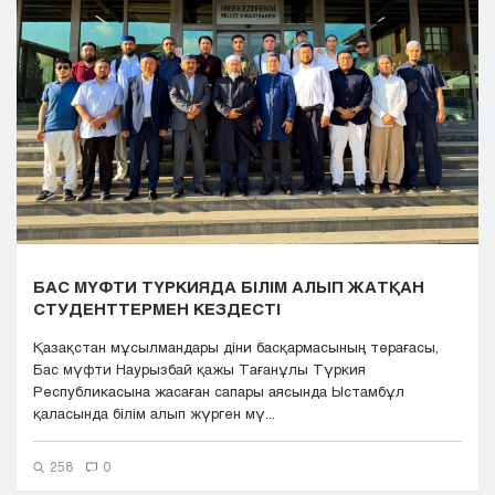
Кызылорда
Павлодар
Петропавловск
Семей
Талдыкорган
Тараз
Туркестан
Уральск
Усть-Каменогорск
Шымкент
БАС МҮФТИ ТҮРКИЯДА БІЛІМ АЛЫП ЖАТҚАН
СТУДЕНТТЕРМЕН КЕЗДЕСТІ
Қазақстан мұсылмандары діни басқармасының төрағасы,
Бас мүфти Наурызбай қажы Тағанұлы Түркия
Республикасына жасаған сапары аясында Ыстамбұл
қаласында білім алып жүрген мү...
258
0