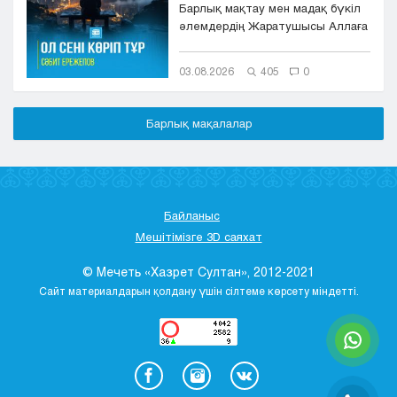
Барлық мақтау мен мадақ бүкіл
әлемдердің Жаратушысы Аллаға
болсын. Оның игілігі мен сәле...
03.08.2026
405
0
Барлық мақалалар
Байланыс
Мешітімізге 3D саяхат
© Мечеть «Хазрет Султан», 2012-2021
Сайт материалдарын қолдану үшін сілтеме көрсету міндетті.