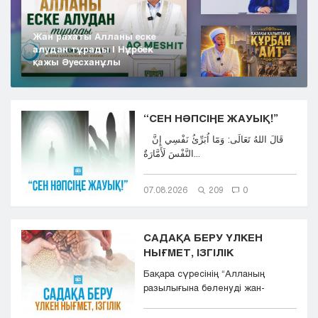
Жан рахаты Алланы еске
алудан тұрады | Нұрбек
қажы Әуесханұлы
“СЕН НӘПСІҢЕ ЖАУЫҚ!”
قَالَ اللهُ تَعَالَى: وَمَٓا اُبَرِّئُ نَفْسِي إِنَّ
النَّفْسَ لَأَمَّارَةٌ...
07.08.2026
209
0
САДАҚА БЕРУ ҮЛКЕН
НЫҒМЕТ, ІЗГІЛІК
Бақара сүресінің “Aлланың
разылығына бөленуді жан-
тәнімен қалап және
көкіректерінд...