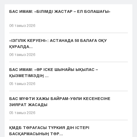
БАС ИМАМ: «БІЛІМДІ ЖАСТАР – ЕЛ БОЛАШАҒЫ»
06 тамыз 2026
«ІЗГІЛІК КЕРУЕНІ»: АСТАНАДА 50 БАЛАҒА ОҚУ
ҚҰРАЛДА...
06 тамыз 2026
БАС ИМАМ: «ӘР ІСКЕ ШЫНАЙЫ ЫҚЫЛАС –
ҚЫЗМЕТІМІЗДІҢ ...
05 тамыз 2026
БАС МҮФТИ ХАЖЫ БАЙРАМ-УӘЛИ КЕСЕНЕСІНЕ
ЗИЯРАТ ЖАСАДЫ
05 тамыз 2026
ҚМДБ ТӨРАҒАСЫ ТҮРКИЯ ДІН ІСТЕРІ
БАСҚАРМАСЫНЫҢ ТӨР...