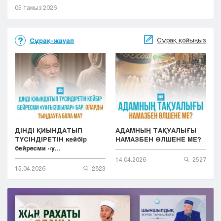
05 тамыз 2026
Сұрақ қойыңыз
Сұрақ-жауап
ДІНДІ ҚИЫНДАТЫП
АДАМНЫҢ ТАҚУАЛЫҒЫ
ТҮСІНДІРЕТІН кейбір
НАМАЗБЕН ӨЛШЕНЕ МЕ?
бейресми «у...
14.04.2026
2527
15.04.2026
2823