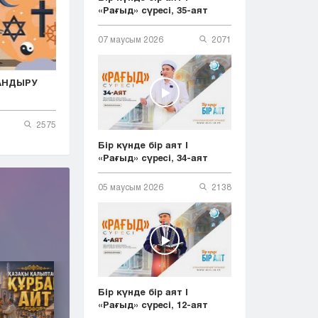
«Рағыд» сүресі, 35-аят
07 маусым 2026
2071
АНДЫРУ
2575
Бір күнде бір аят |
«Рағыд» сүресі, 34-аят
05 маусым 2026
2138
Бір күнде бір аят |
«Рағыд» сүресі, 12-аят