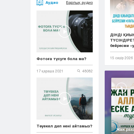
Аудио
Барлық аудио
ДІНДІ ҚИ
ТҮСІНДІРЕТ
бейресми «у.
15 сәуір 2026
Фотоға түсуге бола ма?
17 қараша 2021
48082
Тәуекел деп нені айтамыз?
Жан рах