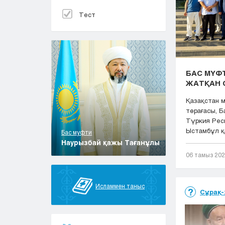
Тест
БАС МҮФТ
ЖАТҚАН 
Қазақстан 
төрағасы, 
Түркия Рес
Ыстамбұл қа
Бас муфти
Наурызбай қажы Тағанұлы
06 тамыз 20
Исламмен таныс
Сұрақ-