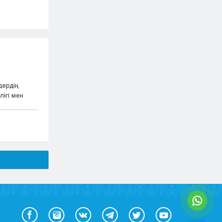
дердің
ігі мен