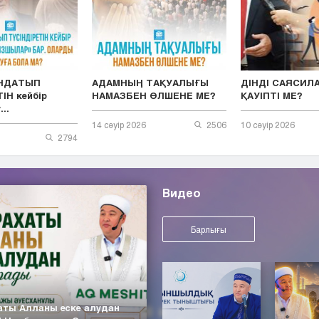
ЫНДАТЫП
АДАМНЫҢ ТАҚУАЛЫҒЫ
ДІНДІ САЯСИЛ
ІН кейбір
НАМАЗБЕН ӨЛШЕНЕ МЕ?
ҚАУІПТІ МЕ?
..
14 сәуір 2026
2506
10 сәуір 2026
2794
Видео
Барлығы
аты Алланы еске алудан