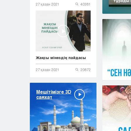
тұрады 
27 қазан 2021
40381
Жақсы мінездің пайдасы
27 қазан 2021
20872
Мешітімізге 3D
саяхат