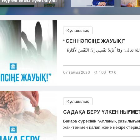
| Нұрбек қажы Әуесханұлы
Құлшылық
“СЕН НӘПСІҢЕ ЖАУЫҚ!”
07 тамыз 2026
106
0
Құлшылық
САДАҚА БЕРУ ҮЛКЕН НЫҒМЕТ,
Бақара сүресінің “Aлланың разылығын
жан-тәнімен қалап және көкіректерінд.