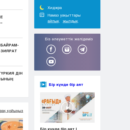
Тараз
Туркестан
Хиджра
Уральск
Намаз уақыттары
КЕ
айлық
жылдық
Усть-Каменогорск
–
Шымкент
Біз әлеуметтік желідеміз
 БАЙРАМ-
 ЗИЯРАТ
ҮРКИЯ ДІН
АСЫНЫҢ
Бір күнде бір аят
рақ қойыңыз
Бір күнде бір аят |