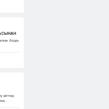
БАСЫНАН
лған. Біздің
лу айтпау
ық...