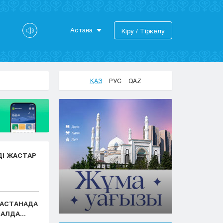
Астана
Кіру / Тіркелу
Астана
Алматы
Актау
ҚАЗ
РУС
QAZ
Актобе
Атырау
Жезказган
Караганда
Кокшетау
Костанай
ДІ ЖАСТАР
Кызылорда
Павлодар
Петропавловск
Семей
: АСТАНАДА
Талдыкорган
АЛДА...