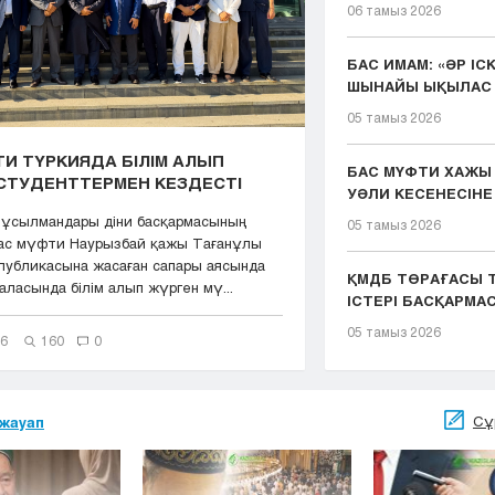
06 тамыз 2026
БАС ИМАМ: «ӘР ІС
ШЫНАЙЫ ЫҚЫЛАС 
ҚЫЗМЕТІМІЗДІҢ ...
05 тамыз 2026
И ТҮРКИЯДА БІЛІМ АЛЫП
БАС МҮФТИ ХАЖЫ
СТУДЕНТТЕРМЕН КЕЗДЕСТІ
УӘЛИ КЕСЕНЕСІНЕ
ЖАСАДЫ
мұсылмандары діни басқармасының
05 тамыз 2026
Бас мүфти Наурызбай қажы Тағанұлы
публикасына жасаған сапары аясында
ҚМДБ ТӨРАҒАСЫ Т
ласында білім алып жүрген мү...
ІСТЕРІ БАСҚАРМ
ТӨР...
05 тамыз 2026
26
160
0
Сұ
жауап