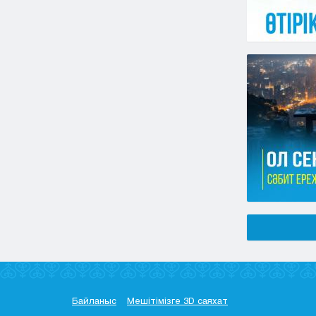
Байланыс
Мешітімізге 3D саяхат