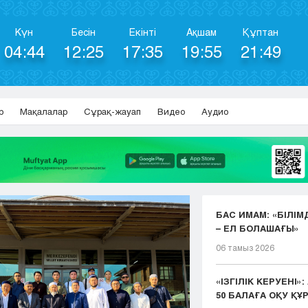
Күн
Бесін
Екінті
Ақшам
Құптан
04:44
12:25
17:35
19:55
21:49
р
Мақалалар
Сұрақ-жауап
Видео
Аудио
БАС ИМАМ: «БІЛІМ
– ЕЛ БОЛАШАҒЫ»
06 тамыз 2026
«ІЗГІЛІК КЕРУЕНІ»
50 БАЛАҒА ОҚУ ҚҰР