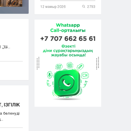
12 мамыр 2026
2793
قَالَ اللهُ تَعَالَى: وَمَٓا اُبَرِّئُ نَفْسِي إِنَّ النَّفْسَ لَأَمَّارَةٌ...
 ІЗГІЛІК
а бөленуді
..