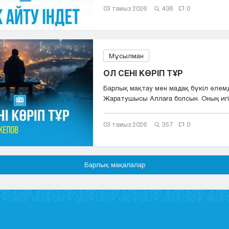
03 тамыз 2026
406
0
Мұсылман
ОЛ СЕНІ КӨРІП ТҰР
Барлық мақтау мен мадақ бүкіл әлем
Жаратушысы Аллаға болсын. Оның игіл
сәле...
03 тамыз 2026
357
0
Барлық мақалалар