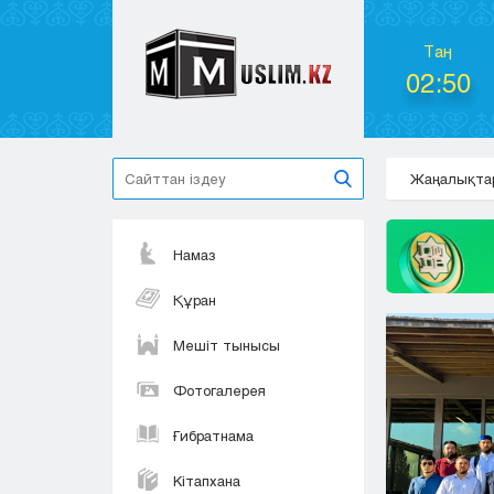
Таң
02:50
Жаңалықта
Намаз
Құран
Мешіт тынысы
Фотогалерея
Ғибратнама
Кітапхана