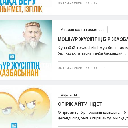
06 тамыз 2026
208
0
Атадан қалған асыл сөз
МӘШҺҮР ЖҮСІПТІҢ БІР ЖАЗ
Құнанбай тәкиесі кіші жүз билігінде қа
бұл қазақта тасқа таңба басқандай ...
04 тамыз 2026
300
0
Барлығы
ӨТІРІК АЙТУ ІНДЕТ
Өтірік айту, бір нәрсенің шындығын бі
дегенді білдіреді. Өтірік айту, мылқаул