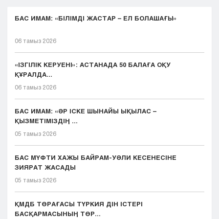
БАС ИМАМ: «БІЛІМДІ ЖАСТАР – ЕЛ БОЛАШАҒЫ»
06 тамыз 2026
«ІЗГІЛІК КЕРУЕНІ»: АСТАНАДА 50 БАЛАҒА ОҚУ
ҚҰРАЛДА...
06 тамыз 2026
БАС ИМАМ: «ӘР ІСКЕ ШЫНАЙЫ ЫҚЫЛАС –
ҚЫЗМЕТІМІЗДІҢ ...
05 тамыз 2026
БАС МҮФТИ ХАЖЫ БАЙРАМ-УӘЛИ КЕСЕНЕСІНЕ
ЗИЯРАТ ЖАСАДЫ
05 тамыз 2026
ҚМДБ ТӨРАҒАСЫ ТҮРКИЯ ДІН ІСТЕРІ
БАСҚАРМАСЫНЫҢ ТӨР...