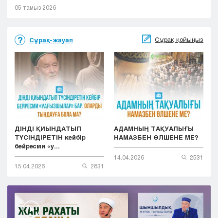
05 тамыз 2026
Сұрақ қойыңыз
Сұрақ-жауап
ДІНДІ ҚИЫНДАТЫП
АДАМНЫҢ ТАҚУАЛЫҒЫ
ТҮСІНДІРЕТІН кейбір
НАМАЗБЕН ӨЛШЕНЕ МЕ?
бейресми «у...
14.04.2026
2531
15.04.2026
2831