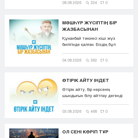
06.08.2026
324
0
МӘШҺҮР ЖҮСІПТІҢ БІР
ЖАЗБАСЫНАН
Құнанбай тәкиесі кіші жүз
билігінде қалған. Біздің бұл
қазақта тасқа таңба басқандай ...
04.08.2026
362
0
ӨТІРІК АЙТУ ІНДЕТ
Өтірік айту, бір нәрсенің
шындығын білу айтпау дегенді
білдіреді. Өтірік айту,
мылқаулық...
03.08.2026
468
0
ОЛ СЕНІ КӨРІП ТҰР