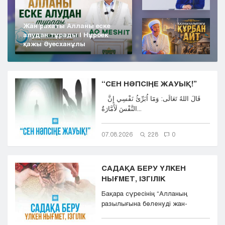
Жан рахаты Алланы еске
алудан тұрады | Нұрбек
қажы Әуесханұлы
“СЕН НӘПСІҢЕ ЖАУЫҚ!”
قَالَ اللهُ تَعَالَى: وَمَٓا اُبَرِّئُ نَفْسِي إِنَّ
النَّفْسَ لَأَمَّارَةٌ...
07.08.2026
228
0
САДАҚА БЕРУ ҮЛКЕН
НЫҒМЕТ, ІЗГІЛІК
Бақара сүресінің “Aлланың
разылығына бөленуді жан-
тәнімен қалап және
көкіректерінд...