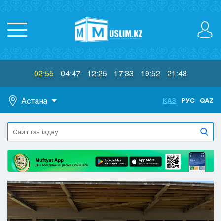
02:55
04:47
12:25
17:33
19:52
21:43
Астана
ҚАЗ
РУС
QAZ
Астана
Алматы
Актау
Актобе
Атырау
Жезказган
Караганда
Кокшетау
Костанай