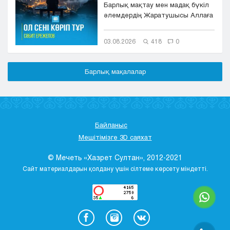
Барлық мақтау мен мадақ бүкіл
әлемдердің Жаратушысы Аллаға
болсын. Оның игілігі мен сәле...
03.08.2026
418
0
Барлық мақалалар
Байланыс
Мешітімізге 3D саяхат
© Мечеть «Хазрет Султан», 2012-2021
Сайт материалдарын қолдану үшін сілтеме көрсету міндетті.