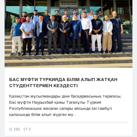
Кызылорда
Павлодар
Петропавловск
Семей
Талдыкорган
Тараз
Туркестан
Уральск
Усть-Каменогорск
Шымкент
БАС МҮФТИ ТҮРКИЯДА БІЛІМ АЛЫП ЖАТҚАН
СТУДЕНТТЕРМЕН КЕЗДЕСТІ
Қазақстан мұсылмандары діни басқармасының төрағасы,
Бас мүфти Наурызбай қажы Тағанұлы Түркия
Республикасына жасаған сапары аясында Ыстамбұл
қаласында білім алып жүрген мү...
282
0