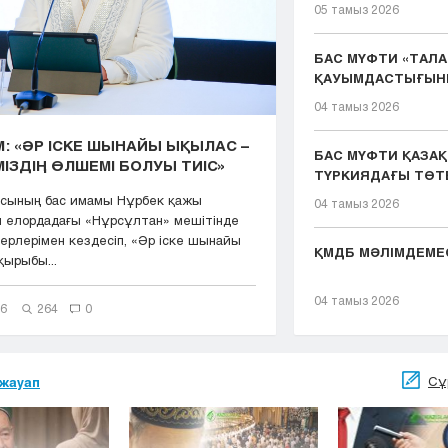
ТӨР...
05 тамыз 2026
БАС МҮФТИ «ТАЛА
ҚАУЫМДАСТЫҒЫН
ШӘКІРТТЕРІМЕН ...
04 тамыз 2026
: «ӘР ІСКЕ ШЫНАЙЫ ЫҚЫЛАС –
БАС МҮФТИ ҚАЗА
ІЗДІҢ ӨЛШЕМІ БОЛУЫ ТИІС»
ТҮРКИЯДАҒЫ ТӨТ
ЖӘНЕ ӨК...
асының бас имамы Нұрбек қажы
04 тамыз 2026
 елордадағы «Нұрсұлтан» мешітінде
ерлерімен кездесіп, «Әр іске шынайы
ҚМДБ МӘЛІМДЕМЕ
қырыбы...
04 тамыз 2026
26
264
0
Сұ
жауап