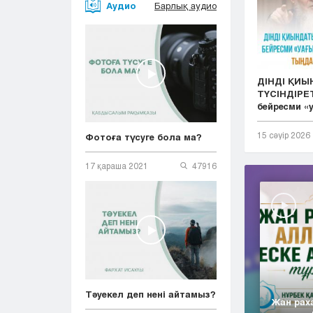
Аудио
Барлық аудио
ДІНДІ ҚИ
ТҮСІНДІРЕТ
бейресми «у.
15 сәуір 2026
Фотоға түсуге бола ма?
17 қараша 2021
47916
Тәуекел деп нені айтамыз?
Жан рах