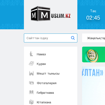
Таң
02:45
Жаңалықта
Намаз
Құран
Мешіт тынысы
Фотогалерея
Ғибратнама
Кітапхана