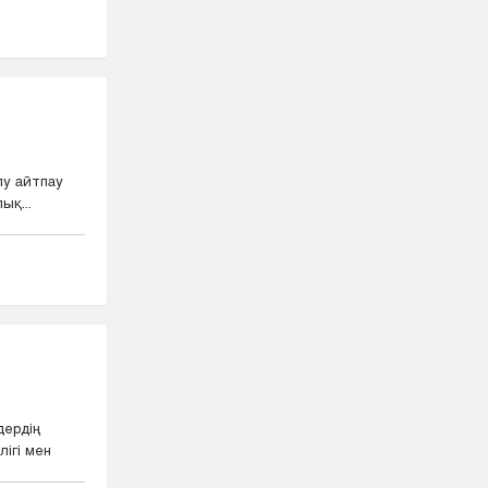
лу айтпау
ық...
дердің
ігі мен