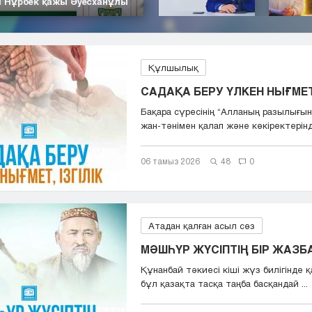
| Нұрбек қажы Әуесханұлы
Құлшылық
САДАҚА БЕРУ ҮЛКЕН НЫҒМЕТ,
Бақара сүресінің “Aлланың разылығын
жан-тәнімен қалап және көкіректерінд.
06 тамыз 2026
48
0
Атадан қалған асыл сөз
МӘШҺҮР ЖҮСІПТІҢ БІР ЖАЗ
Құнанбай тәкиесі кіші жүз билігінде қа
бұл қазақта тасқа таңба басқандай ...