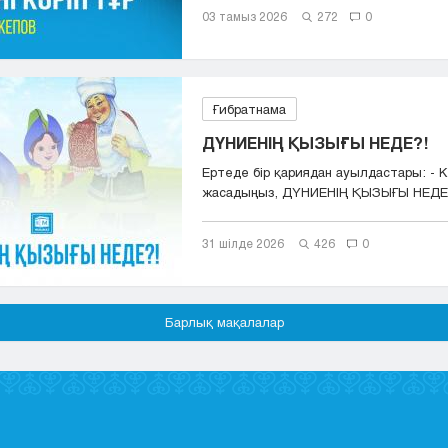
03 тамыз 2026
272
0
Ғибратнама
ДҮНИЕНІҢ ҚЫЗЫҒЫ НЕДЕ?!
Ертеде бір қариядан ауылдастары: - К
жасадыңыз, ДҮНИЕНІҢ ҚЫЗЫҒЫ НЕДЕ?
сұрай...
31 шілде 2026
426
0
Барлық мақалалар