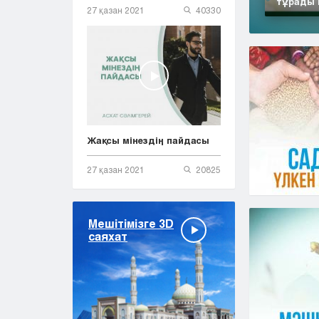
тұрады 
27 қазан 2021
40330
Жақсы мінездің пайдасы
27 қазан 2021
20825
Мешітімізге 3D
саяхат