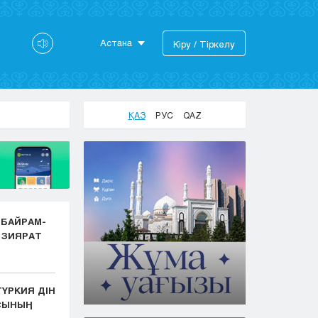
Астана
Кіру / Тіркелу
Астана
Алматы
Актау
ҚАЗ
РУС
QAZ
Актобе
Атырау
Жезказган
Караганда
Кокшетау
Костанай
 БАЙРАМ-
Кызылорда
 ЗИЯРАТ
Павлодар
Петропавловск
Семей
ҮРКИЯ ДІН
Талдыкорган
АСЫНЫҢ