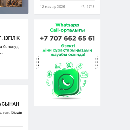
12 мамыр 2026
2743
 ІЗГІЛІК
а бөленуді
..
БАСЫНАН
лған. Біздің