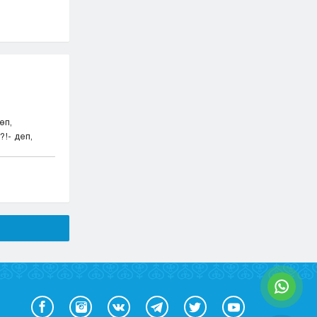
өп,
!- деп,