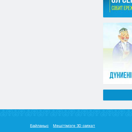
Байланыс
Мешітімізге 3D саяхат