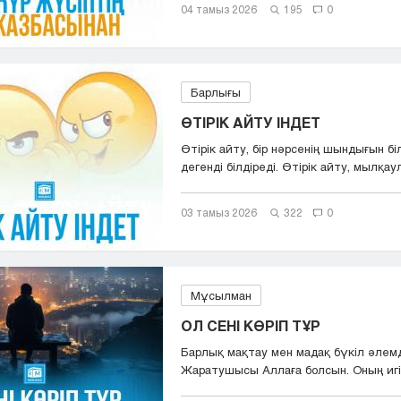
04 тамыз 2026
195
0
Барлығы
ӨТІРІК АЙТУ ІНДЕТ
Өтірік айту, бір нәрсенің шындығын бі
дегенді білдіреді. Өтірік айту, мылқаул
03 тамыз 2026
322
0
Мұсылман
ОЛ СЕНІ КӨРІП ТҰР
Барлық мақтау мен мадақ бүкіл әлем
Жаратушысы Аллаға болсын. Оның игіл
сәле...