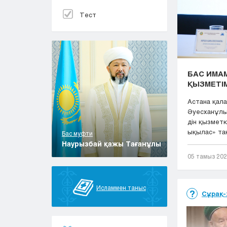
Тест
БАС ИМАМ
ҚЫЗМЕТІМ
Астана қал
Әуесханұлы
дін қызметк
ықылас» та
Бас муфти
Наурызбай қажы Тағанұлы
05 тамыз 20
Исламмен таныс
Сұрақ-