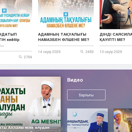
ЫНДАТЫП
АДАМНЫҢ ТАҚУАЛЫҒЫ
ДІНДІ САЯСИЛ
ІН кейбір
НАМАЗБЕН ӨЛШЕНЕ МЕ?
ҚАУІПТІ МЕ?
..
14 сәуір 2026
2483
10 сәуір 2026
2764
Видео
Барлығы
аты Алланы еске алудан