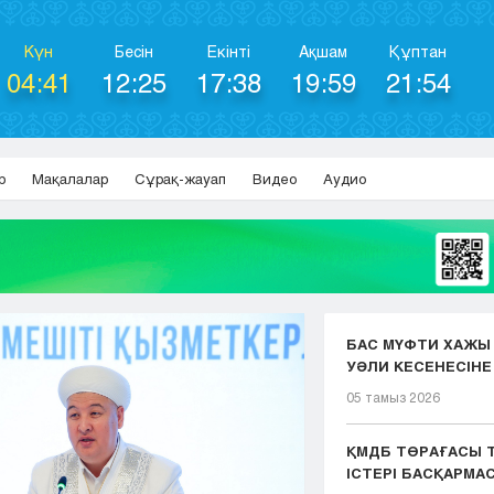
Күн
Бесін
Екінті
Ақшам
Құптан
04:41
12:25
17:38
19:59
21:54
р
Мақалалар
Сұрақ-жауап
Видео
Аудио
БАС МҮФТИ ХАЖЫ
УӘЛИ КЕСЕНЕСІНЕ
ЖАСАДЫ
05 тамыз 2026
ҚМДБ ТӨРАҒАСЫ Т
ІСТЕРІ БАСҚАРМ