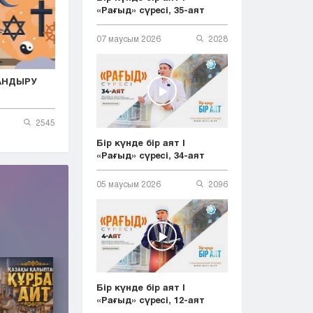
«Рағыд» сүресі, 35-аят
07 маусым 2026
2028
АНДЫРУ
2545
Бір күнде бір аят |
«Рағыд» сүресі, 34-аят
05 маусым 2026
2096
Бір күнде бір аят |
«Рағыд» сүресі, 12-аят