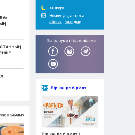
Тараз
Туркестан
Хиджра
Уральск
Намаз уақыттары
БА»
айлық
жылдық
Усть-Каменогорск
ЫҢ
Шымкент
Біз әлеуметтік желідеміз
ҚСТАННЫҢ
ЕНШЕ
СІ
Бір күнде бір аят
рақ қойыңыз
Бір күнде бір аят |