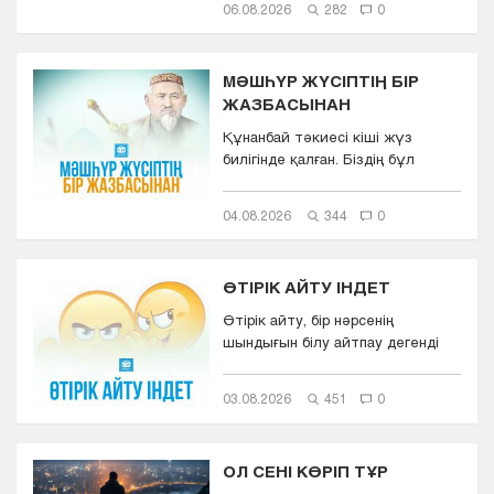
06.08.2026
282
0
МӘШҺҮР ЖҮСІПТІҢ БІР
ЖАЗБАСЫНАН
Құнанбай тәкиесі кіші жүз
билігінде қалған. Біздің бұл
қазақта тасқа таңба басқандай ...
04.08.2026
344
0
ӨТІРІК АЙТУ ІНДЕТ
Өтірік айту, бір нәрсенің
шындығын білу айтпау дегенді
білдіреді. Өтірік айту,
мылқаулық...
03.08.2026
451
0
ОЛ СЕНІ КӨРІП ТҰР