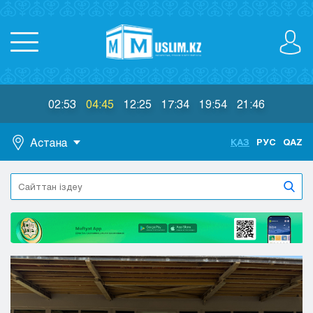
02:53
04:45
12:25
17:34
19:54
21:46
Астана
ҚАЗ
РУС
QAZ
Астана
Алматы
Актау
Актобе
Атырау
Жезказган
Караганда
Кокшетау
Костанай