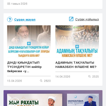
05 тамыз 2026
Сұрақ қойыңыз
Сұрақ-жауап
ДІНДІ ҚИЫНДАТЫП
АДАМНЫҢ ТАҚУАЛЫҒЫ
ТҮСІНДІРЕТІН кейбір
НАМАЗБЕН ӨЛШЕНЕ МЕ?
бейресми «у...
14.04.2026
2525
15.04.2026
2820