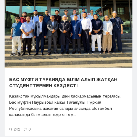
Кызылорда
Павлодар
Петропавловск
Семей
Талдыкорган
Тараз
Туркестан
Уральск
Усть-Каменогорск
Шымкент
БАС МҮФТИ ТҮРКИЯДА БІЛІМ АЛЫП ЖАТҚАН
СТУДЕНТТЕРМЕН КЕЗДЕСТІ
Қазақстан мұсылмандары діни басқармасының төрағасы,
Бас мүфти Наурызбай қажы Тағанұлы Түркия
Республикасына жасаған сапары аясында Ыстамбұл
қаласында білім алып жүрген мү...
242
0