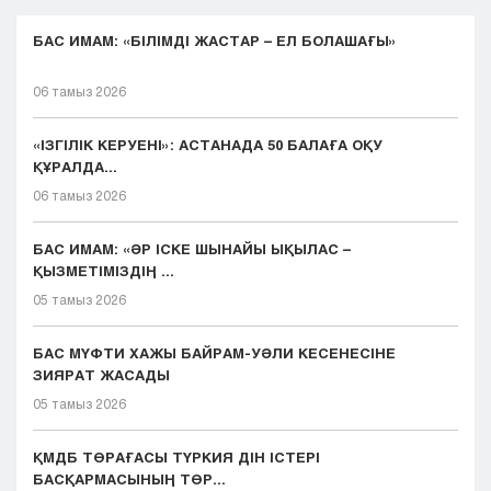
БАС ИМАМ: «БІЛІМДІ ЖАСТАР – ЕЛ БОЛАШАҒЫ»
06 тамыз 2026
«ІЗГІЛІК КЕРУЕНІ»: АСТАНАДА 50 БАЛАҒА ОҚУ
ҚҰРАЛДА...
06 тамыз 2026
БАС ИМАМ: «ӘР ІСКЕ ШЫНАЙЫ ЫҚЫЛАС –
ҚЫЗМЕТІМІЗДІҢ ...
05 тамыз 2026
БАС МҮФТИ ХАЖЫ БАЙРАМ-УӘЛИ КЕСЕНЕСІНЕ
ЗИЯРАТ ЖАСАДЫ
05 тамыз 2026
ҚМДБ ТӨРАҒАСЫ ТҮРКИЯ ДІН ІСТЕРІ
БАСҚАРМАСЫНЫҢ ТӨР...