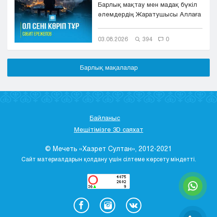
Барлық мақтау мен мадақ бүкіл
әлемдердің Жаратушысы Аллаға
болсын. Оның игілігі мен сәле...
03.08.2026
394
0
Барлық мақалалар
Байланыс
Мешітімізге 3D саяхат
© Мечеть «Хазрет Султан», 2012-2021
Сайт материалдарын қолдану үшін сілтеме көрсету міндетті.