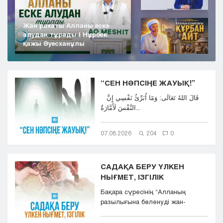
Жан рахаты Алланы еске
алудан тұрады | Нұрбек
қажы Әуесханұлы
“СЕН НӘПСІҢЕ ЖАУЫҚ!”
قَالَ اللهُ تَعَالَى: وَمَٓا اُبَرِّئُ نَفْسِي إِنَّ
النَّفْسَ لَأَمَّارَةٌ...
07.08.2026
204
0
САДАҚА БЕРУ ҮЛКЕН
НЫҒМЕТ, ІЗГІЛІК
Бақара сүресінің “Aлланың
разылығына бөленуді жан-
тәнімен қалап және
көкіректерінд...