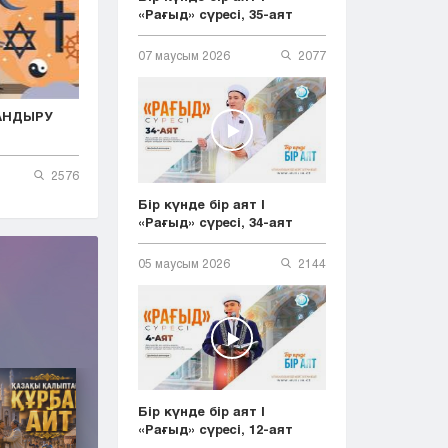
«Рағыд» сүресі, 35-аят
07 маусым 2026
2077
АНДЫРУ
2576
Бір күнде бір аят |
«Рағыд» сүресі, 34-аят
05 маусым 2026
2144
Бір күнде бір аят |
«Рағыд» сүресі, 12-аят