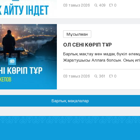
03 тамыз 2026
409
0
Мұсылман
ОЛ СЕНІ КӨРІП ТҰР
Барлық мақтау мен мадақ бүкіл әлем
Жаратушысы Аллаға болсын. Оның игіл
сәле...
03 тамыз 2026
361
0
Барлық мақалалар