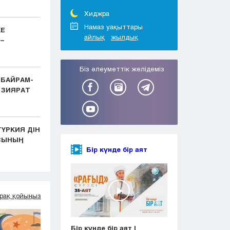
Тараз
Туркестан
Хиджра
Уральск
Намаз уақыттары
КЕ
айлық
жылдық
Усть-Каменогорск
–
Шымкент
Біз әлеуметтік желідеміз
 БАЙРАМ-
 ЗИЯРАТ
ҮРКИЯ ДІН
АСЫНЫҢ
Бір күнде бір аят
рақ қойыңыз
Бір күнде бір аят |