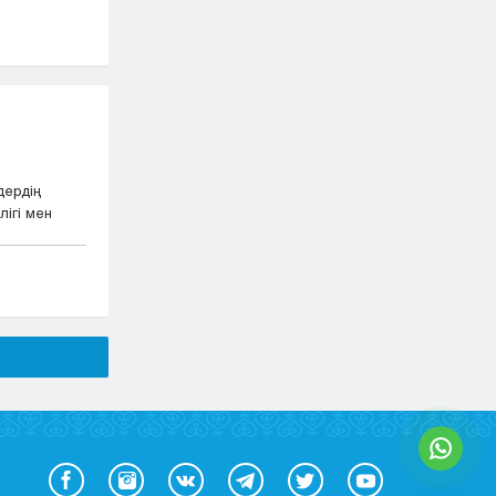
дердің
ігі мен