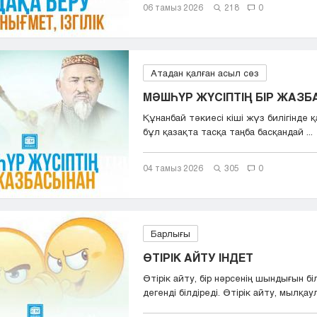
06 тамыз 2026
218
0
Атадан қалған асыл сөз
МӘШҺҮР ЖҮСІПТІҢ БІР ЖАЗ
Құнанбай тәкиесі кіші жүз билігінде қа
бұл қазақта тасқа таңба басқандай ...
04 тамыз 2026
305
0
Барлығы
ӨТІРІК АЙТУ ІНДЕТ
Өтірік айту, бір нәрсенің шындығын бі
дегенді білдіреді. Өтірік айту, мылқаул