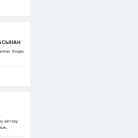
БАСЫНАН
лған. Біздің
лу айтпау
ық...