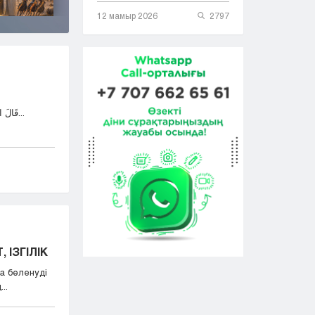
12 мамыр 2026
2797
قَالَ اللهُ تَعَالَى: وَمَٓا اُبَرِّئُ نَفْسِي إِنَّ النَّفْسَ لَأَمَّارَةٌ...
 ІЗГІЛІК
а бөленуді
..