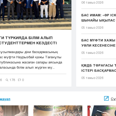
06 тамыз 2026
БАС ИМАМ: «ӘР ІС
ШЫНАЙЫ ЫҚЫЛАС 
ҚЫЗМЕТІМІЗДІҢ ...
05 тамыз 2026
И ТҮРКИЯДА БІЛІМ АЛЫП
БАС МҮФТИ ХАЖЫ
СТУДЕНТТЕРМЕН КЕЗДЕСТІ
УӘЛИ КЕСЕНЕСІНЕ
ЖАСАДЫ
мұсылмандары діни басқармасының
05 тамыз 2026
Бас мүфти Наурызбай қажы Тағанұлы
публикасына жасаған сапары аясында
ҚМДБ ТӨРАҒАСЫ Т
ласында білім алып жүрген мү...
ІСТЕРІ БАСҚАРМ
ТӨР...
05 тамыз 2026
26
178
0
Сұ
жауап