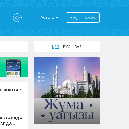
Астана
Кіру / Тіркелу
Астана
Алматы
Актау
ҚАЗ
РУС
QAZ
Актобе
Атырау
Жезказган
Караганда
Кокшетау
Костанай
ДІ ЖАСТАР
Кызылорда
Павлодар
Петропавловск
Семей
: АСТАНАДА
Талдыкорган
АЛДА...