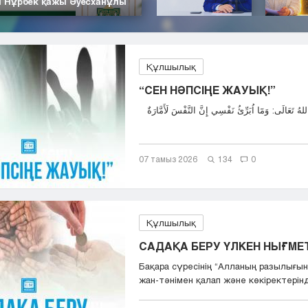
| Нұрбек қажы Әуесханұлы
Құлшылық
“СЕН НӘПСІҢЕ ЖАУЫҚ!”
07 тамыз 2026
134
0
Құлшылық
САДАҚА БЕРУ ҮЛКЕН НЫҒМЕТ,
Бақара сүресінің “Aлланың разылығын
жан-тәнімен қалап және көкіректерінд.