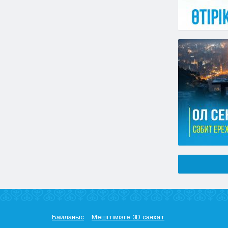
Байланыс
Мешітімізге 3D саяхат