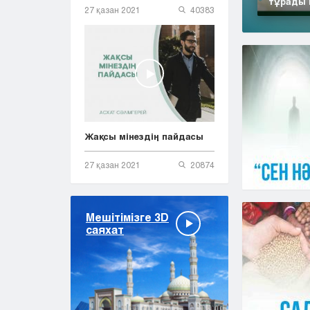
тұрады 
27 қазан 2021
40383
Жақсы мінездің пайдасы
27 қазан 2021
20874
Мешітімізге 3D
саяхат