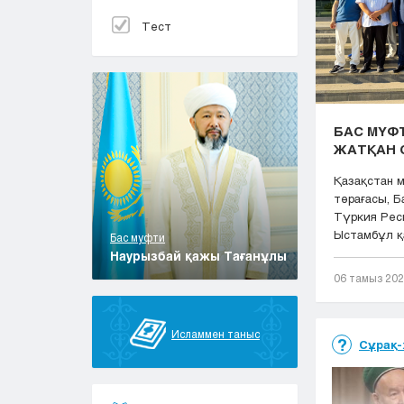
Тест
БАС МҮФТ
ЖАТҚАН 
Қазақстан 
төрағасы, 
Түркия Рес
Ыстамбұл қа
Бас муфти
Наурызбай қажы Тағанұлы
06 тамыз 20
Исламмен таныс
Сұрақ-