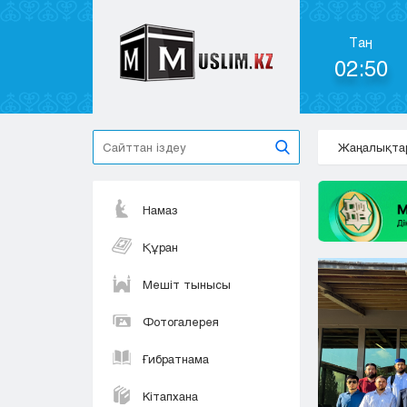
Таң
02:50
Жаңалықта
Намаз
Құран
Мешіт тынысы
Фотогалерея
Ғибратнама
Кітапхана