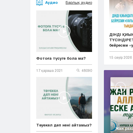
Аудио
Барлық аудио
ДІНДІ ҚИ
ТҮСІНДІРЕТ
бейресми «у.
15 сәуір 2026
Фотоға түсуге бола ма?
17 қараша 2021
48090
Тәуекел деп нені айтамыз?
Жан рах