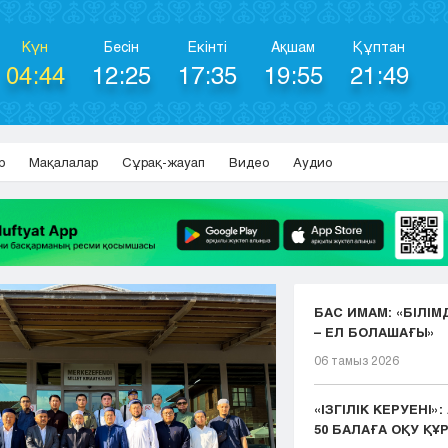
Күн
Бесін
Екінті
Ақшам
Құптан
04:44
12:25
17:35
19:55
21:49
р
Мақалалар
Сұрақ-жауап
Видео
Аудио
БАС ИМАМ: «БІЛІМ
– ЕЛ БОЛАШАҒЫ»
06 тамыз 2026
«ІЗГІЛІК КЕРУЕНІ»
50 БАЛАҒА ОҚУ ҚҰР