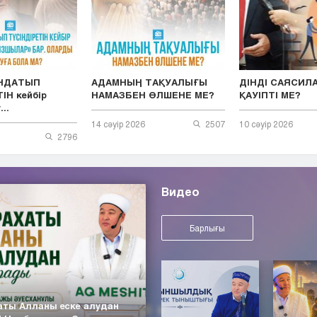
ЫНДАТЫП
АДАМНЫҢ ТАҚУАЛЫҒЫ
ДІНДІ САЯСИЛ
ІН кейбір
НАМАЗБЕН ӨЛШЕНЕ МЕ?
ҚАУІПТІ МЕ?
..
14 сәуір 2026
2507
10 сәуір 2026
2796
Видео
Барлығы
аты Алланы еске алудан