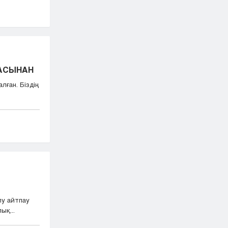
БАСЫНАН
лған. Біздің
лу айтпау
ық...