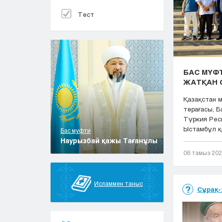
Тест
БАС МҮФТ
ЖАТҚАН 
Қазақстан 
төрағасы, 
Түркия Рес
Ыстамбұл қа
Бас муфти
Наурызбай қажы Тағанұлы
06 тамыз 20
Исламмен таныс
Сұрақ-