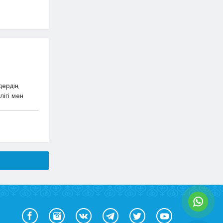
дердің
ігі мен