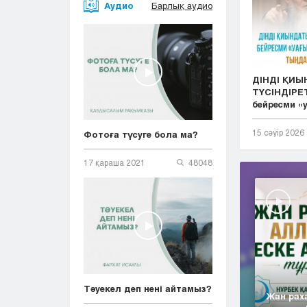
Аудио
Барлық аудио
ДІНДІ ҚИ
ТҮСІНДІРЕТ
бейресми «у.
15 сәуір 2026
Фотоға түсуге бола ма?
17 қараша 2021
48048
Тәуекел деп нені айтамыз?
Жан рах