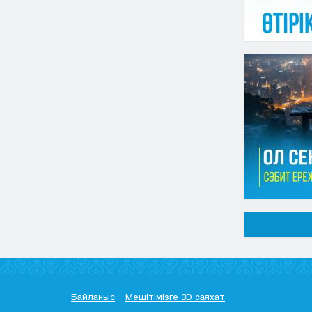
Байланыс
Мешітімізге 3D саяхат