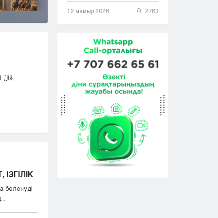
12 мамыр 2026
2783
قَالَ اللهُ تَعَالَى: وَمَٓا اُبَرِّئُ نَفْسِي إِنَّ النَّفْسَ لَأَمَّارَةٌ...
 ІЗГІЛІК
а бөленуді
..