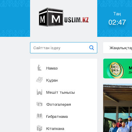
Таң
02:47
Жаңалықта
Намаз
Құран
Мешіт тынысы
Фотогалерея
Ғибратнама
Кітапхана