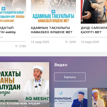
ЫНДАТЫП
АДАМНЫҢ ТАҚУАЛЫҒЫ
ДІНДІ САЯСИЛ
ІН кейбір
НАМАЗБЕН ӨЛШЕНЕ МЕ?
ҚАУІПТІ МЕ?
..
14 сәуір 2026
2499
10 сәуір 2026
2790
Видео
Барлығы
аты Алланы еске алудан