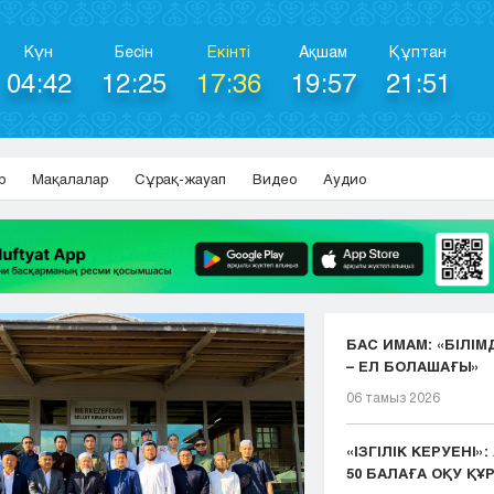
Күн
Бесін
Екінті
Ақшам
Құптан
04:42
12:25
17:36
19:57
21:51
р
Мақалалар
Сұрақ-жауап
Видео
Аудио
БАС ИМАМ: «БІЛІМ
– ЕЛ БОЛАШАҒЫ»
06 тамыз 2026
«ІЗГІЛІК КЕРУЕНІ»
50 БАЛАҒА ОҚУ ҚҰР