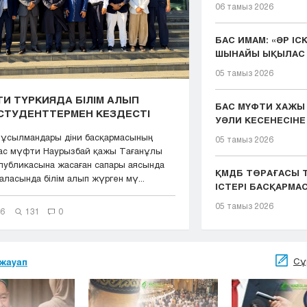
06 тамыз 2026
БАС ИМАМ: «ӘР ІС
ШЫНАЙЫ ЫҚЫЛАС 
ҚЫЗМЕТІМІЗДІҢ ...
05 тамыз 2026
И ТҮРКИЯДА БІЛІМ АЛЫП
БАС МҮФТИ ХАЖЫ
СТУДЕНТТЕРМЕН КЕЗДЕСТІ
УӘЛИ КЕСЕНЕСІНЕ
ЖАСАДЫ
мұсылмандары діни басқармасының
05 тамыз 2026
Бас мүфти Наурызбай қажы Тағанұлы
публикасына жасаған сапары аясында
ҚМДБ ТӨРАҒАСЫ Т
ласында білім алып жүрген мү...
ІСТЕРІ БАСҚАРМ
ТӨР...
05 тамыз 2026
26
131
0
Сұ
жауап