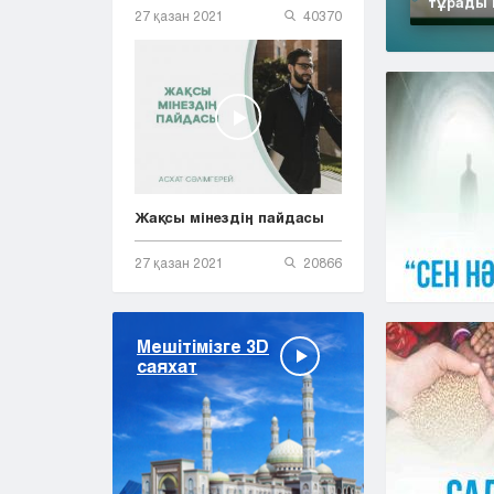
тұрады 
27 қазан 2021
40370
Жақсы мінездің пайдасы
27 қазан 2021
20866
Мешітімізге 3D
саяхат