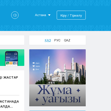
Астана
Кіру / Тіркелу
Астана
Алматы
Актау
ҚАЗ
РУС
QAZ
Актобе
Атырау
Жезказган
Караганда
Кокшетау
Костанай
ДІ ЖАСТАР
Кызылорда
Павлодар
Петропавловск
Семей
: АСТАНАДА
Талдыкорган
АЛДА...