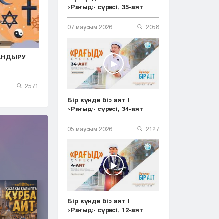
«Рағыд» сүресі, 35-аят
07 маусым 2026
2058
АНДЫРУ
2571
Бір күнде бір аят |
«Рағыд» сүресі, 34-аят
05 маусым 2026
2127
Бір күнде бір аят |
«Рағыд» сүресі, 12-аят