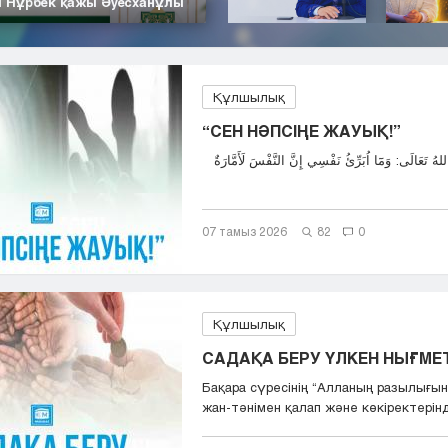
| Нұрбек қажы Әуесханұлы
Құлшылық
“СЕН НӘПСІҢЕ ЖАУЫҚ!”
07 тамыз 2026
82
0
Құлшылық
САДАҚА БЕРУ ҮЛКЕН НЫҒМЕТ,
Бақара сүресінің “Aлланың разылығын
жан-тәнімен қалап және көкіректерінд.