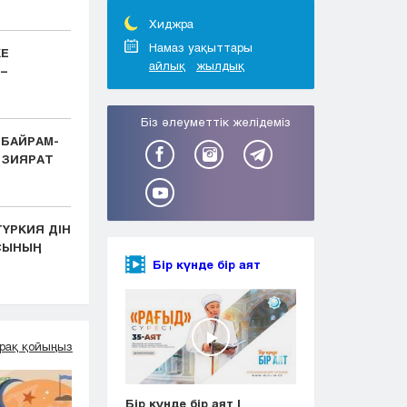
Тараз
Туркестан
Хиджра
Уральск
Намаз уақыттары
КЕ
айлық
жылдық
Усть-Каменогорск
–
Шымкент
Біз әлеуметтік желідеміз
 БАЙРАМ-
 ЗИЯРАТ
ҮРКИЯ ДІН
АСЫНЫҢ
Бір күнде бір аят
рақ қойыңыз
Бір күнде бір аят |