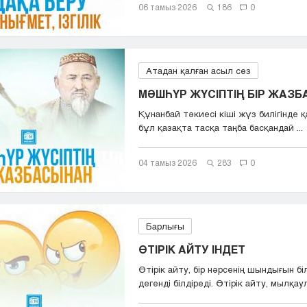
06 тамыз 2026
186
0
Атадан қалған асыл сөз
МӘШҺҮР ЖҮСІПТІҢ БІР ЖАЗ
Құнанбай тәкиесі кіші жүз билігінде қа
бұл қазақта тасқа таңба басқандай ...
04 тамыз 2026
283
0
Барлығы
ӨТІРІК АЙТУ ІНДЕТ
Өтірік айту, бір нәрсенің шындығын бі
дегенді білдіреді. Өтірік айту, мылқаул