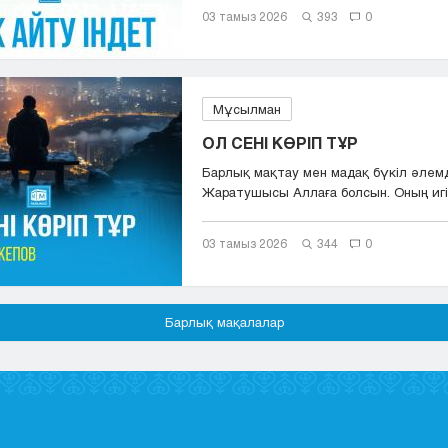
03 тамыз 2026
393
0
Мұсылман
ОЛ СЕНІ КӨРІП ТҰР
Барлық мақтау мен мадақ бүкіл әлем
Жаратушысы Аллаға болсын. Оның игіл
сәле...
03 тамыз 2026
344
0
Барлық мақалалар