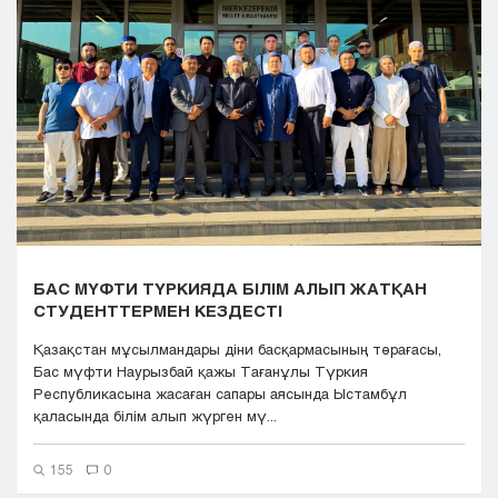
Кызылорда
Павлодар
Петропавловск
Семей
Талдыкорган
Тараз
Туркестан
Уральск
Усть-Каменогорск
Шымкент
БАС МҮФТИ ТҮРКИЯДА БІЛІМ АЛЫП ЖАТҚАН
СТУДЕНТТЕРМЕН КЕЗДЕСТІ
Қазақстан мұсылмандары діни басқармасының төрағасы,
Бас мүфти Наурызбай қажы Тағанұлы Түркия
Республикасына жасаған сапары аясында Ыстамбұл
қаласында білім алып жүрген мү...
155
0