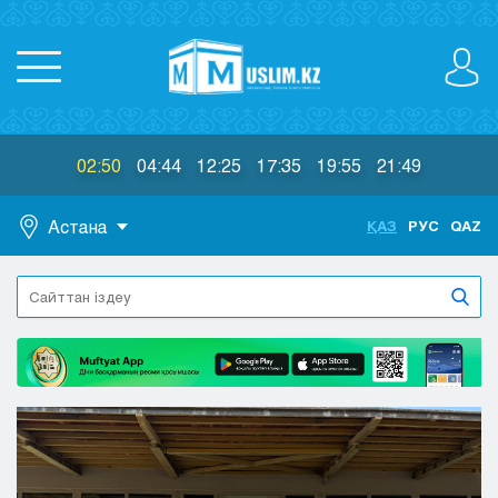
02:50
04:44
12:25
17:35
19:55
21:49
Астана
ҚАЗ
РУС
QAZ
Астана
Алматы
Актау
Актобе
Атырау
Жезказган
Караганда
Кокшетау
Костанай