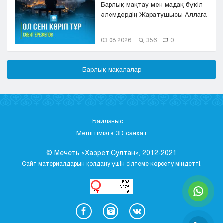
Барлық мақтау мен мадақ бүкіл
әлемдердің Жаратушысы Аллаға
болсын. Оның игілігі мен сәле...
03.08.2026
356
0
Барлық мақалалар
Байланыс
Мешітімізге 3D саяхат
© Мечеть «Хазрет Султан», 2012-2021
Сайт материалдарын қолдану үшін сілтеме көрсету міндетті.