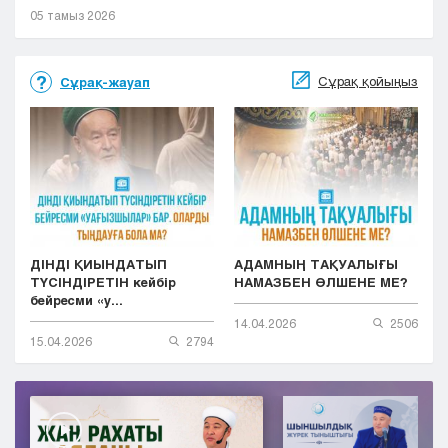
05 тамыз 2026
Сұрақ қойыңыз
Сұрақ-жауап
ДІНДІ ҚИЫНДАТЫП
АДАМНЫҢ ТАҚУАЛЫҒЫ
ТҮСІНДІРЕТІН кейбір
НАМАЗБЕН ӨЛШЕНЕ МЕ?
бейресми «у...
14.04.2026
2506
15.04.2026
2794