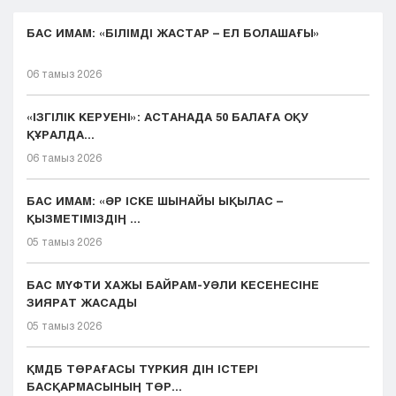
БАС ИМАМ: «БІЛІМДІ ЖАСТАР – ЕЛ БОЛАШАҒЫ»
06 тамыз 2026
«ІЗГІЛІК КЕРУЕНІ»: АСТАНАДА 50 БАЛАҒА ОҚУ
ҚҰРАЛДА...
06 тамыз 2026
БАС ИМАМ: «ӘР ІСКЕ ШЫНАЙЫ ЫҚЫЛАС –
ҚЫЗМЕТІМІЗДІҢ ...
05 тамыз 2026
БАС МҮФТИ ХАЖЫ БАЙРАМ-УӘЛИ КЕСЕНЕСІНЕ
ЗИЯРАТ ЖАСАДЫ
05 тамыз 2026
ҚМДБ ТӨРАҒАСЫ ТҮРКИЯ ДІН ІСТЕРІ
БАСҚАРМАСЫНЫҢ ТӨР...