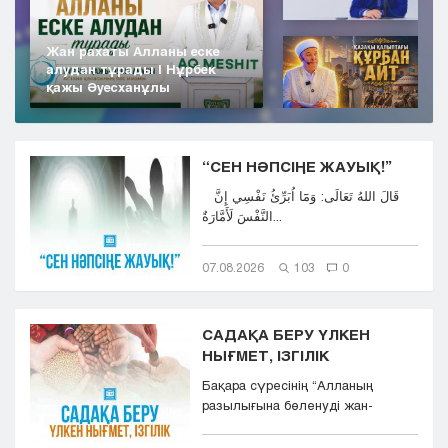
Жан рахаты Алланы еске
алудан тұрады | Нұрбек
қажы Әуесханұлы
“СЕН НӘПСІҢЕ ЖАУЫҚ!”
قَالَ اللهُ تَعَالَى: وَمَٓا اُبَرِّئُ نَفْسِي إِنَّ
النَّفْسَ لَأَمَّارَةٌ...
07.08.2026
103
0
САДАҚА БЕРУ ҮЛКЕН
НЫҒМЕТ, ІЗГІЛІК
Бақара сүресінің “Aлланың
разылығына бөленуді жан-
тәнімен қалап және
көкіректерінд...