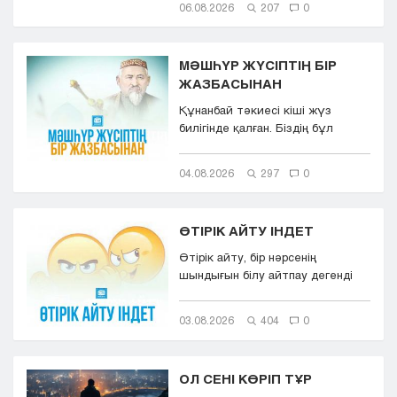
06.08.2026
207
0
МӘШҺҮР ЖҮСІПТІҢ БІР
ЖАЗБАСЫНАН
Құнанбай тәкиесі кіші жүз
билігінде қалған. Біздің бұл
қазақта тасқа таңба басқандай ...
04.08.2026
297
0
ӨТІРІК АЙТУ ІНДЕТ
Өтірік айту, бір нәрсенің
шындығын білу айтпау дегенді
білдіреді. Өтірік айту,
мылқаулық...
03.08.2026
404
0
ОЛ СЕНІ КӨРІП ТҰР