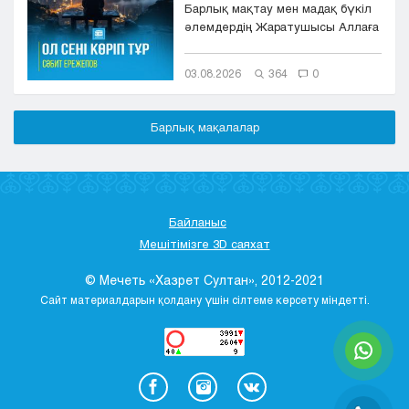
Барлық мақтау мен мадақ бүкіл
әлемдердің Жаратушысы Аллаға
болсын. Оның игілігі мен сәле...
03.08.2026
364
0
Барлық мақалалар
Байланыс
Мешітімізге 3D саяхат
© Мечеть «Хазрет Султан», 2012-2021
Сайт материалдарын қолдану үшін сілтеме көрсету міндетті.