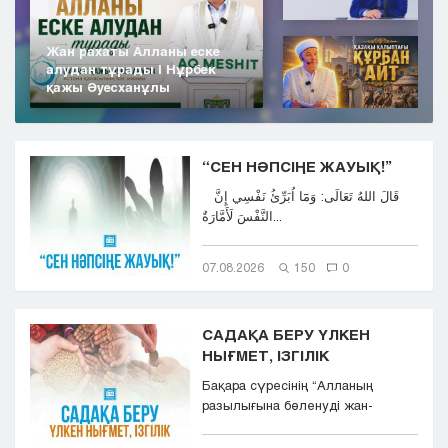
Жан рахаты Алланы еске
алудан тұрады | Нұрбек
қажы Әуесханұлы
“СЕН НӘПСІҢЕ ЖАУЫҚ!”
قَالَ اللهُ تَعَالَى: وَمَٓا اُبَرِّئُ نَفْسِي إِنَّ
النَّفْسَ لَأَمَّارَةٌ...
07.08.2026
150
0
САДАҚА БЕРУ ҮЛКЕН
НЫҒМЕТ, ІЗГІЛІК
Бақара сүресінің “Aлланың
разылығына бөленуді жан-
тәнімен қалап және
көкіректерінд...