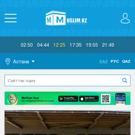
02:50
04:44
12:25
17:35
19:55
21:49
Астана
ҚАЗ
РУС
QAZ
Астана
Алматы
Актау
Актобе
Атырау
Жезказган
Караганда
Кокшетау
Костанай