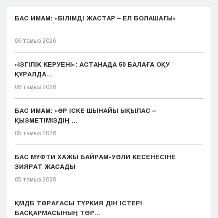
БАС ИМАМ: «БІЛІМДІ ЖАСТАР – ЕЛ БОЛАШАҒЫ»
06 тамыз 2026
«ІЗГІЛІК КЕРУЕНІ»: АСТАНАДА 50 БАЛАҒА ОҚУ
ҚҰРАЛДА...
06 тамыз 2026
БАС ИМАМ: «ӘР ІСКЕ ШЫНАЙЫ ЫҚЫЛАС –
ҚЫЗМЕТІМІЗДІҢ ...
05 тамыз 2026
БАС МҮФТИ ХАЖЫ БАЙРАМ-УӘЛИ КЕСЕНЕСІНЕ
ЗИЯРАТ ЖАСАДЫ
05 тамыз 2026
ҚМДБ ТӨРАҒАСЫ ТҮРКИЯ ДІН ІСТЕРІ
БАСҚАРМАСЫНЫҢ ТӨР...