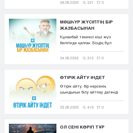
06.08.2026
231
0
МӘШҺҮР ЖҮСІПТІҢ БІР
ЖАЗБАСЫНАН
Құнанбай тәкиесі кіші жүз
билігінде қалған. Біздің бұл
қазақта тасқа таңба басқандай ...
04.08.2026
313
0
ӨТІРІК АЙТУ ІНДЕТ
Өтірік айту, бір нәрсенің
шындығын білу айтпау дегенді
білдіреді. Өтірік айту,
мылқаулық...
03.08.2026
416
0
ОЛ СЕНІ КӨРІП ТҰР