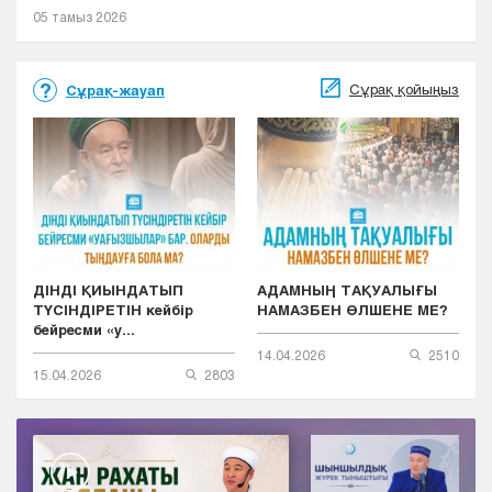
05 тамыз 2026
Сұрақ қойыңыз
Сұрақ-жауап
ДІНДІ ҚИЫНДАТЫП
АДАМНЫҢ ТАҚУАЛЫҒЫ
ТҮСІНДІРЕТІН кейбір
НАМАЗБЕН ӨЛШЕНЕ МЕ?
бейресми «у...
14.04.2026
2510
15.04.2026
2803