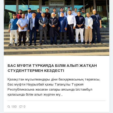
Кызылорда
Павлодар
Петропавловск
Семей
Талдыкорган
Тараз
Туркестан
Уральск
Усть-Каменогорск
Шымкент
БАС МҮФТИ ТҮРКИЯДА БІЛІМ АЛЫП ЖАТҚАН
СТУДЕНТТЕРМЕН КЕЗДЕСТІ
Қазақстан мұсылмандары діни басқармасының төрағасы,
Бас мүфти Наурызбай қажы Тағанұлы Түркия
Республикасына жасаған сапары аясында Ыстамбұл
қаласында білім алып жүрген мү...
193
0