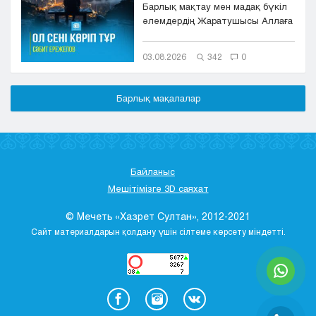
Барлық мақтау мен мадақ бүкіл
әлемдердің Жаратушысы Аллаға
болсын. Оның игілігі мен сәле...
03.08.2026
342
0
Барлық мақалалар
Байланыс
Мешітімізге 3D саяхат
© Мечеть «Хазрет Султан», 2012-2021
Сайт материалдарын қолдану үшін сілтеме көрсету міндетті.