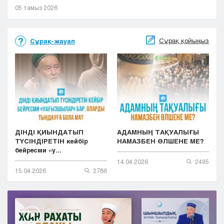
05 тамыз 2026
Сұрақ қойыңыз
Сұрақ-жауап
ДІНДІ ҚИЫНДАТЫП
АДАМНЫҢ ТАҚУАЛЫҒЫ
ТҮСІНДІРЕТІН кейбір
НАМАЗБЕН ӨЛШЕНЕ МЕ?
бейресми «у...
14.04.2026
2495
15.04.2026
2786