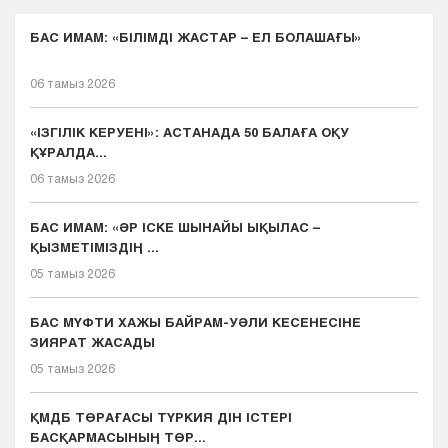
БАС ИМАМ: «БІЛІМДІ ЖАСТАР – ЕЛ БОЛАШАҒЫ»
06 тамыз 2026
«ІЗГІЛІК КЕРУЕНІ»: АСТАНАДА 50 БАЛАҒА ОҚУ
ҚҰРАЛДА...
06 тамыз 2026
БАС ИМАМ: «ӘР ІСКЕ ШЫНАЙЫ ЫҚЫЛАС –
ҚЫЗМЕТІМІЗДІҢ ...
05 тамыз 2026
БАС МҮФТИ ХАЖЫ БАЙРАМ-УӘЛИ КЕСЕНЕСІНЕ
ЗИЯРАТ ЖАСАДЫ
05 тамыз 2026
ҚМДБ ТӨРАҒАСЫ ТҮРКИЯ ДІН ІСТЕРІ
БАСҚАРМАСЫНЫҢ ТӨР...