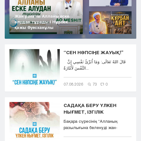
Жан рахаты Алланы еске
алудан тұрады | Нұрбек
қажы Әуесханұлы
“СЕН НӘПСІҢЕ ЖАУЫҚ!”
قَالَ اللهُ تَعَالَى: وَمَٓا اُبَرِّئُ نَفْسِي إِنَّ
النَّفْسَ لَأَمَّارَةٌ...
07.08.2026
73
0
САДАҚА БЕРУ ҮЛКЕН
НЫҒМЕТ, ІЗГІЛІК
Бақара сүресінің “Aлланың
разылығына бөленуді жан-
тәнімен қалап және
көкіректерінд...