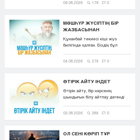
06.08.2026
176
0
МӘШҺҮР ЖҮСІПТІҢ БІР
ЖАЗБАСЫНАН
Құнанбай тәкиесі кіші жүз
билігінде қалған. Біздің бұл
қазақта тасқа таңба басқандай ...
04.08.2026
279
0
ӨТІРІК АЙТУ ІНДЕТ
Өтірік айту, бір нәрсенің
шындығын білу айтпау дегенді
білдіреді. Өтірік айту,
мылқаулық...
03.08.2026
389
0
ОЛ СЕНІ КӨРІП ТҰР