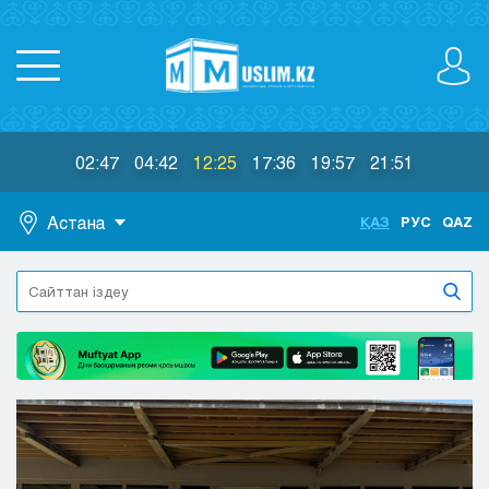
02:47
04:42
12:25
17:36
19:57
21:51
Астана
ҚАЗ
РУС
QAZ
Астана
Алматы
Актау
Актобе
Атырау
Жезказган
Караганда
Кокшетау
Костанай