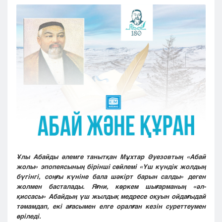
Кызылорда
Павлодар
Петропавловск
Семей
Талдыкорган
Тараз
Туркестан
Уральск
Усть-Каменогорск
Шымкент
Ұлы Абайды әлемге танытқан Мұхтар Әуезовтың «Абай
жолы» эпопеясының бірінші сөйлемі «Үш күндік жолдың
бүгінгі, соңғы күніне бала шәкірт барын салды» деген
жолмен басталады. Яғни, көркем шығарманың «әл-
қиссасы» Абайдың үш жылдық медресе оқуын ойдағыдай
тәмамдап, екі ағасымен елге оралған кезін суреттеумен
өріледі.