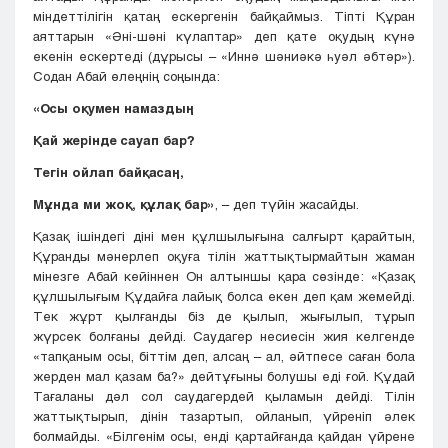
міндеттілігін қатаң ескергенін байқаймыз. Тіпті Құран
аяттарын «Әні-шәні күлаптар» деп қате оқудың күнә
екенін ескертеді (дұрысы – «Иннә шәниәкә һуәл әбтәр»).
Содан Абай өлеңнің соңында:
«Осы оқумен намаздың
Қай жерінде сауап бар?
Тегін ойлап байқасаң,
Мұнда ми жоқ, құлақ бар»
, – деп түйін жасайды.
Қазақ ішіндегі діні мен құлшылығына салғырт қарайтын,
Құранды мәнерлеп оқуға тілін жаттықтырмайтын жаман
мінезге Абай кейіннен Он алтыншы қара сөзінде: «Қазақ
құлшылығым Құдайға лайық болса екен деп қам жемейді.
Тек жұрт қылғанды біз де қылып, жығылып, тұрып
жүрсек болғаны дейді. Саудагер несиесін жия келгенде
«тапқаным осы, біттім деп, алсаң – ал, әйтпесе саған бола
жерден мал қазам ба?» дейтұғыны болушы еді ғой. Құдай
Тағаланы дәл сол саудагердей қыламын дейді. Тілін
жаттықтырып, дінін тазартып, ойланып, үйреніп әлек
болмайды. «Білгенім осы, енді қартайғанда қайдан үйрене