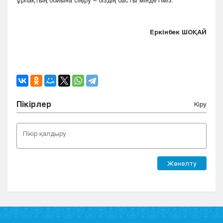
ұрпақтың бойына сіңіру – біздің басты міндетіміз.
Еркінбек ШОҚАЙ
Пікірлер
Кіру
Жөнелту