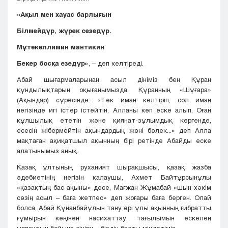
«Ақыл мен хауас барлығын
Білмейдүр, жүрек сезедүр.
Мұтәкәллимин мантикин
Бекер босқа езедүр»
, – деп келтіреді.
Абай шығармаларынан асыл дініміз бен Құран
құндылықтарын оқығанымызда, Құранның «Шұғара»
(Ақындар) сүресінде: «Тек иман келтіріп, сол иман
негізінде игі істер істейтін, Алланы көп еске алып, Оған
құлшылық ететін және қиянат-зұлымдық көргенде,
есесін жібермейтін ақындардың жөні бөлек...» деп Алла
мақтаған ақиқатшыл ақынның бірі ретінде Абайды еске
алатынымыз анық.
Қазақ ұлтының руханият шырақшысы, қазақ жазба
әдебиетінің негізін қалаушы, Ахмет Байтұрсынұлы
«қазақтың бас ақыны» десе, Мағжан Жұмабай «шын хәкім
сөзің асыл – баға жетпес» деп жоғары баға берген. Олай
болса, Абай Құнанбайұлын тану әрі ұлы ақынның ғибратты
ғұмырын кеңінен насихаттау, тағылымын өскелең