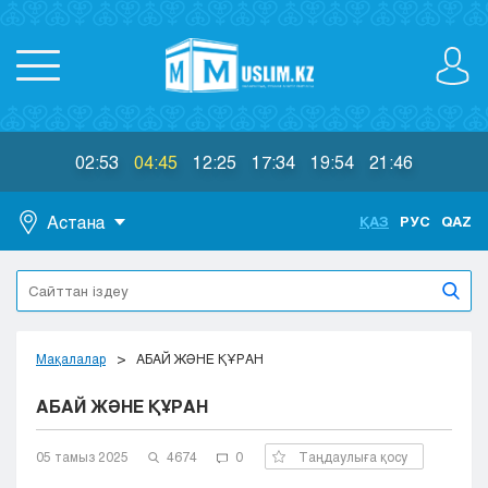
02:53
04:45
12:25
17:34
19:54
21:46
Астана
ҚАЗ
РУС
QAZ
Астана
Алматы
Актау
Актобе
Мақалалар
АБАЙ ЖӘНЕ ҚҰРАН
Атырау
АБАЙ ЖӘНЕ ҚҰРАН
Жезказган
Караганда
Кокшетау
05 тамыз 2025
4674
0
Таңдаулыға қосу
Костанай