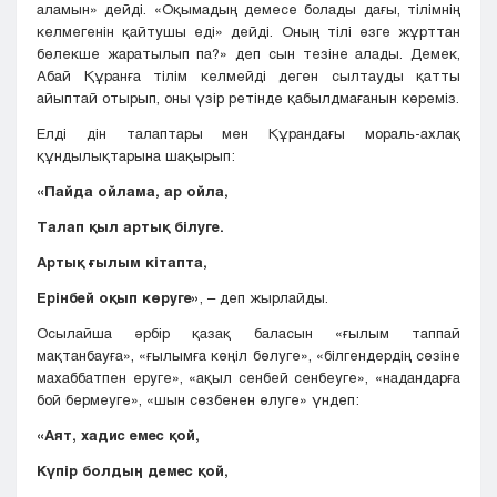
аламын» дейді. «Оқымадың демесе болады дағы, тілімнің
келмегенін қайтушы еді» дейді. Оның тілі өзге жұрттан
бөлекше жаратылып па?» деп сын тезіне алады. Демек,
Абай Құранға тілім келмейді деген сылтауды қатты
айыптай отырып, оны үзір ретінде қабылдмағанын көреміз.
Елді дін талаптары мен Құрандағы мораль-ахлақ
құндылықтарына шақырып:
«Пайда ойлама, ар ойла,
Талап қыл артық білуге.
Артық ғылым кітапта,
Ерінбей оқып көруге»
, – деп жырлайды.
Осылайша әрбір қазақ баласын «ғылым таппай
мақтанбауға», «ғылымға көңіл бөлуге», «білгендердің сөзіне
махаббатпен еруге», «ақыл сенбей сенбеуге», «надандарға
бой бермеуге», «шын сөзбенен өлуге» үндеп:
«Аят, хадис емес қой,
Күпір болдың демес қой,