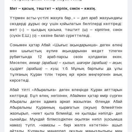
Мәт – қасың, тәштит – кірпік, сәкін – көзің.
Үтірмен асты-үстілі жазуға бар...» – деп араб жазуындағы
сөздерді дұрыс оқу үшін қойылатын белгілерді келтіреді:
мәт (~) – қыздың қасына, тәштит (ш) – кірпігіне, сәкін
(сүкін Е.Ш.) (о) – көзіне балап суреттеледі.
Сонымен қатар Абай «Шығыс ақындарынша» деген өлеңі
мен шығыстың әулие ақындарынан медет тілеген
рубаятында 12 араб-парсы сөзін қолданған екен.
Мәселен,
әхмар (арабша) – қызыл, шағири (арабша) – ақын,
құдрет (арабша) – күш
, т.б. Мұның барлығы да ұлы
тұлғаның Құран тілін терең әрі еркін меңгергенін анық
көрсетеді.
Абай тіпті «Абыралыға» деген өлеңінде Құран аяттарын
келтіреді. Бұл өлең, негізінен, Абаймен қатар өмір сүрген
Абыралы деген адамға арнап жазылған. Өлеңде Абай
Абыралыны Құранның қырағатын (оқуын) білмейтінін
жазғырып, «ниет қыла білмейді, не қылады нәпілді» деп
сынайды. Мұндай білімсіздікпен оқылған нәпіл (қосымша
намаз) түгіл, «намазы – бәрі желге кететінін» ашып
айтады. Құранды мәнерлеп оқудың маңыздылығы мен