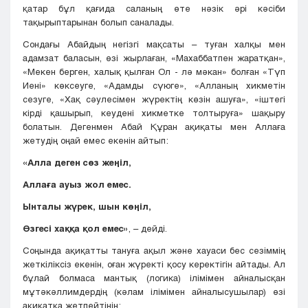
қатар бұл қағида саланың өте нәзік әрі кәсіби
тақырыптарынан болып саналады.
Сондағы Абайдың негізгі мақсаты – туған халқы мен
адамзат баласын, өзі жырлаған, «Махаббатпен жаратқан»,
«Мекен берген, халық қылған Ол - лә мәкан» болған «Түп
Иені» көксеуге, «Адамды сүюге», «Алланың хикметін
сезуге, «Хақ сәулесімен жүректің көзін ашуға», «іштегі
кірді қашырып, кеудені хикметке толтыруға» шақыру
болатын. Дегенмен Абай Құран ақиқаты мен Аллаға
жетудің оңай емес екенін айтып:
«Алла деген сөз жеңіл,
Аллаға ауыз жол емес.
Ынталы жүрек, шын көңіл,
Өзгесі хаққа қол емес»
, – дейді.
Соңында ақиқатты тануға ақыл және хауаси бес сезіммің
жеткіліксіз екенін, оған жүректі қосу керектігін айтады. Ал
бұлай болмаса мантық (логика) ілімімен айналысқан
мұтәкәллимдердің (кәлам ілімімен айналысушылар) өзі
ақиқатқа жетпейтінін: