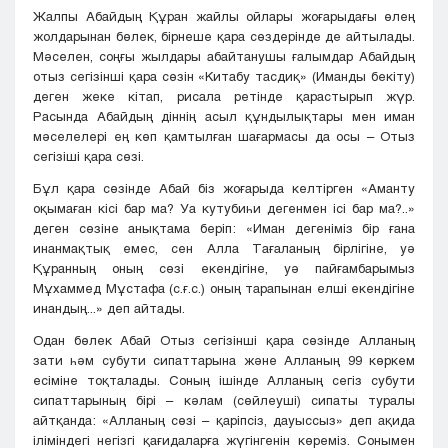
Жалпы Абайдың Құран жайлы ойлары жоғарыдағы өлең
жолдарынан бөлек, бірнеше қара сөздерінде де айтылады.
Мәселен, соңғы жылдары абайтанушы ғалымдар Абайдың
отыз сегізінші қара сөзін «Китабу тасдиқ» (Иманды бекіту)
деген жеке кітап, рисала ретінде қарастырып жүр.
Расында Абайдың діннің асыл құндылықтары мен иман
мәселелері ең көп қамтылған шағармасы да осы – Отыз
сегізіші қара сөзі.
Бұл қара сөзінде Абай біз жоғарыда келтірген «Аманту
оқымаған кісі бар ма? Уа кутубиһи дегенмен ісі бар ма?..»
деген сөзіне анықтама беріп: «Иман дегеніміз бір ғана
инанмақтық емес, сен Алла Тағаланың бірлігіне, уә
Құранның оның сөзі екендігіне, уә пайғамбарымыз
Мұхаммед Мұстафа (с.ғ.с.) оның тарапынан елші екендігіне
инандың...» деп айтады.
Одан бөлек Абай Отыз сегізінші қара сөзінде Алланың
зати һәм субути сипаттарына және Алланың 99 көркем
есіміне тоқталады. Соның ішінде Алланың сегіз субути
сипаттарының бірі – кәлам (сөйлеуші) сипаты туралы
айтқанда: «Алланың сөзі – қаріпсіз, дауыссыз» деп ақида
іліміндегі негізгі қағидаларға жүгінгенін көреміз. Сонымен