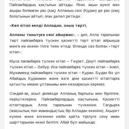
Пайғамбардың хақтығын айтады. Яғни, ақын әуелі мен
ақыры болмаған рас (хақ) Алланың сөзі (Құран) де рас (хақ)
болатынын айтып, оған дәлел ретінде:
«Көп кітап келді Алладан, оның төрті,
Алланы танытуға сөзі айырмас»
, – деп, Алла тарапынан
төрт пайғамбарға түскен қасиетті төрт кітап айрықша
мәнге ие екенін тілге тиек етеді. Өлеңде сөз болған «төрт
кітап»:
Мұса пағамбарға түскен кітап – Тәурат, Дәуіт пайғамбарға
түскен кітап – Зәбүр, Иса пайғамбарға түскен кітап – Інжіл,
Мұхаммед пайғамбарға түскен кітап – Құран. Бұдан біз ұл
Абайдың Құранмен және өзге діни қасиетті кітаптарға
қатысты имани ұстанымы мен көзқарасын көреміз.
Сондай-ақ, асыл дінімізде Алланың барлығы мен бірлігіне,
періштелеріне, Пайғамбарлардың хақтығына, Қасиетті
кітаптардың Алла тарапынан түскеніне, Тағдырға
(жақсылық пен жамандықтың бір Алладан екеніне), Ақырет
күніне және өлгеннен кейін қайта тірілуге сену иман
шарттарынан екені белгілі. Абай бұл жайында: