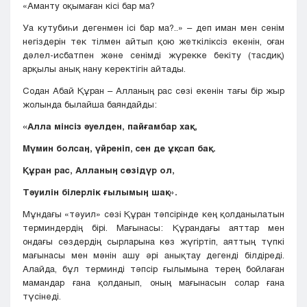
«Аманту оқымаған кісі бар ма?
Уа кутубиһи дегенмен ісі бар ма?..» – деп иман мен сенім
негіздерін тек тілмен айтып қою жеткіліксіз екенін, оған
дәлел-исбатпен және сенімді жүрекке бекіту (тасдиқ)
арқылы анық нану керектігін айтады.
Содан Абай Құран – Алланың рас сөзі екенін тағы бір жыр
жолында былайша баяндайды:
«Алла мінсіз әуелден, пайғамбар хақ,
Мүмин болсаң, үйреніп, сен де ұқсап бақ.
Құран рас, Алланың сөзідүр ол,
Тәуилін білерлік ғылымың шақ».
Мұндағы «тәуил» сөзі Құран тәпсірінде кең қолданылатын
терминдердің бірі. Мағынасы: Құрандағы аяттар мен
ондағы сөздердің сырларына көз жүгіртіп, аяттың түпкі
мағынасы мен мәнін ашу әрі анықтау дегенді білдіреді.
Алайда, бұл терминді тәпсір ғылымына терең бойлаған
мамандар ғана қолданып, оның мағынасын солар ғана
түсінеді.