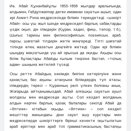
Иә, Абай Құнанбайұлы 1855-1858 жылдар аралығында,
алдымен, Ғабдулжаппар деген имамнан сауатын ашып, одан
әрі Ахмет-Риза медресесінде білімін тереңдетеді. «шәкірт
Абай» осы үш жыл ішінде медреседегі барлық сабақтарды
үздік оқып, дін ілімдерін (Құран, хадис, фиқһ, тәпсір, т.б.),
Шығыс тарихы мен филиософиясын, поэзиясын, араб,
парсы, шағатай тілдерін жетік меңгереді. Тіпті шағатай
тілінде өлең жазатын деңгейге жетеді. Одан әрі білімін
шыңдау мақсатында үш ай орысша да оқиды. Ақыры осы
білім бұлақтары Абайды ғылым теңізіне бастап, «толық
адам» шыңына жетелей түседі.
Осы ретте Абайдың хәкімдік биігіне көтерілуіне және
қазақтың бас ақыны атануына білімдердің түп атасы,
ілімдердің төресі – Құранның рөлі үлкен болғаны анық.
Жоғарыда айтқанымыздай, Абай алғашқы сауатын ауыл
молдасы мен медреседе ашты. Сол кездегі молданың
алдын көрген барлық қазақ балалары секілді Абай да
«Әптиек» кітабын оқыды. «Әптиек» – сол кездегі
мешіттер жанындағы діни сауат ашу курстары мен
медреселерде шәкірттерге бірінші кезекте оқытылатын
араб әріптері мен араб тілі грамматикасының бастапқы