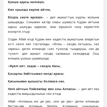
Қанша қарсы келсеңіз.
Көп орында көріне айтпа,
Біздің сөзге ерсеңіз»
, – деп ақиқаттың нұрлы жолына
шақырады. Сонымен қатар соңғы шумақта Құран аятына
қарсы шығуды қаралап, оған кіршіксіз сену керектігін
ескертіп отыр.
Содан Абай елді Құран мен хадистің ақиқатына апаратын
есті сөзге көп тоқталады. «Өлең – сөздің патшасы, сөз
сарасы» деген өлеңінде «сөз түзелді, тыңдаушы, сен де
түзел» деп ақиқат сөздің салмағын сезіндіреді. Осы
өлеңнің үшінші шумағында:
«Әуелі аят, хадис – сөздің басы,
Қосарлы бәйітсымал келді арасы.
Қисынымен қызықты болмаса сөз,
Неге айтсын Пайғамбар мен оны Алласы»
, – деп аят пен
хадистің маңыздылығын сөз етеді.
Абай «Алланың өзі де рас, сөзі де рас» деген өлеңінде
бастан-аяқ Алланың бірлігін, Құранның шындығын,