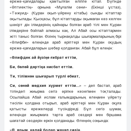
ереже-қағидалары қамтылған әліппе кітап. Бүгінде
«Әптиектің» орнына «Мұғалім сәни» (Екінші ұстаз),
«Тәжуид» (Құран оқып-үйрену кітабы) сынды кітаптар
оқытылады. Қысқасы, бұл кітаптарды оқымаған кез келген
шәкірт дін ілімдерінің қайнары болған араб тілі мен Құран
ілімдеріне бойлай алмасы хақ. Ал Абай осы кітаптармен
жіті таныс болған. Өзінің тырнақалды шығармаларының бірі
«Әлифби» өлеңінде араб әріптері мен Құран оқудың
ереже-қағидаларын шебер қолданған. Абай бұл өлеңін:
«Әлифдек ай йузіңе ғибрат еттім,
Би, бәләй дәртіңа нисбат еттім.
Ти, тілімнән шығарып түрлі әбиат,
Си, сәнәй мәдхия хүрмәт еттім...»
– деп бастап, араб
тіліндегі жиырма сегіз әріпке кезегімен тоқталады.
Осылайша Абай ислам ғалымдарының өлеңмен үйрету
тәсілін қолдана отырып, араб әріптері мен Құран оқуға
қатысты ережелерді түсіндіреді. Бұл сегіз шумақ
өлеңінде жиырмаға тарта араб сөздері мен біршама
шағатай сөздерін еркін қолданады. Өлеңнің соңында:
«Я, ярым, қалай болар жауап сөзің,