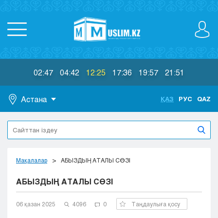
02:47
04:42
12:25
17:36
19:57
21:51
Астана
ҚАЗ
РУС
QAZ
Астана
Алматы
Актау
Актобе
Мақалалар
АБЫЗДЫҢ АТАЛЫ СӨЗІ
Атырау
АБЫЗДЫҢ АТАЛЫ СӨЗІ
Жезказган
Караганда
Кокшетау
06 қазан 2025
4096
0
Таңдаулыға қосу
Костанай