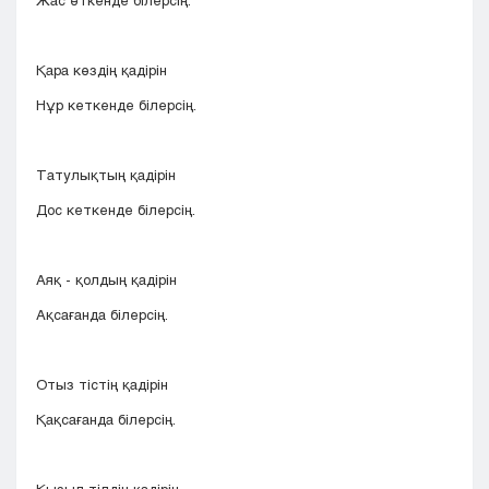
Жас өткенде білерсің.
Қара көздің қадірін
Нұр кеткенде білерсің.
Татулықтың қадірін
Дос кеткенде білерсің.
Аяқ - қолдың қадірін
Ақсағанда білерсің.
Отыз тістің қадірін
Қақсағанда білерсің.