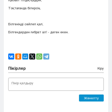
Қызыл тілдің қадірін,
Тоқтағанда білерсің.
Білгеніңді сөйлеп қал,
Білгендерден ғибрат ал! - деген екен.
Пікірлер
Кіру
Жөнелту