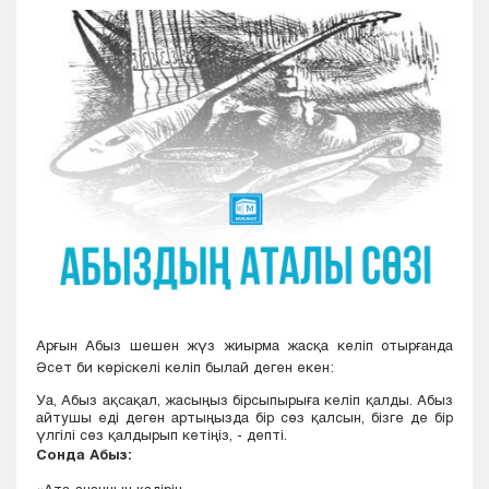
Кызылорда
Павлодар
Петропавловск
Семей
Талдыкорган
Тараз
Туркестан
Уральск
Усть-Каменогорск
Шымкент
Арғын Абыз шешен жүз жиырма жасқа келіп отырғанда
Әсет би көріскелі келіп былай деген екен:
Уа, Абыз ақсақал, жасыңыз бірсыпырыға келіп қалды. Абыз
айтушы еді деген артыңызда бір сөз қалсын, бізге де бір
үлгілі сөз қалдырып кетіңіз, - депті.
Сонда Абыз: