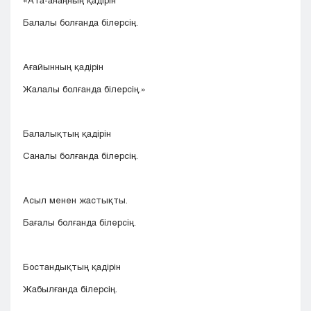
«Ата-анаңның қадірін
Балалы болғанда білерсің.
Ағайынның қадірін
Жалалы болғанда білерсің.»
Балалықтың қадірін
Саналы болғанда білерсің.
Асыл менен жастықты.
Бағалы болғанда білерсің.
Бостандықтың қадірін
Жабылғанда білерсің.