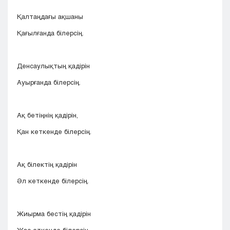
Қалтаңдағы ақшаны
Қағылғанда білерсің.
Денсаулықтың қадірін
Ауырғанда білерсің.
Ақ бетіңнің қадірін,
Қан кеткенде білерсің.
Ақ білектің қадірін
Әл кеткенде білерсің.
Жиырма бестің қадірін