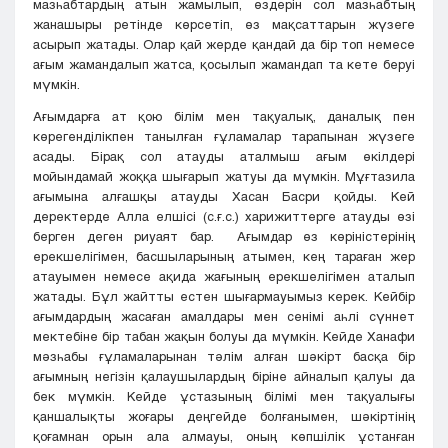
мазһабтардың атын жамылып, өздерін сол мазһабтың
жанашыры ретінде көрсетіп, өз мақсаттарын жүзеге
асырып жатады. Олар қай жерде қандай да бір топ немесе
ағым жамандалып жатса, қосылып жамандап та кете беруі
мүмкін.
Ағымдарға ат қою білім мен тақуалық, даналық пен
көрегенділікпен танылған ғұламалар тарапынан жүзеге
асады. Бірақ сол атауды аталмыш ағым өкілдері
мойындамай жоққа шығарып жатуы да мүмкін. Мұғтазила
ағымына алғашқы атауды Хасан Басри қойды. Кей
деректерде Алла елшісі (с.ғ.с.) харижиттерге атауды өзі
берген деген риуаят бар. Ағымдар өз көріністерінің
ерекшелігімен, басшыларының атымен, кең тараған жер
атауымен немесе ақида жағының ерекшелігімен аталып
жатады. Бұл жайтты естен шығармауымыз керек. Кейбір
ағымдардың жасаған амалдары мен сенімі аһлі сүннет
мектебіне бір табан жақын болуы да мүмкін. Кейде Ханафи
мәзһабы ғұламаларынан тәлім алған шәкірт басқа бір
ағымның негізін қалаушылардың біріне айналып қалуы да
бек мүмкін. Кейде ұстазының білімі мен тақуалығы
қаншалықты жоғары деңгейде болғанымен, шәкіртінің
қоғамнан орын ала алмауы, оның көпшілік ұстанған