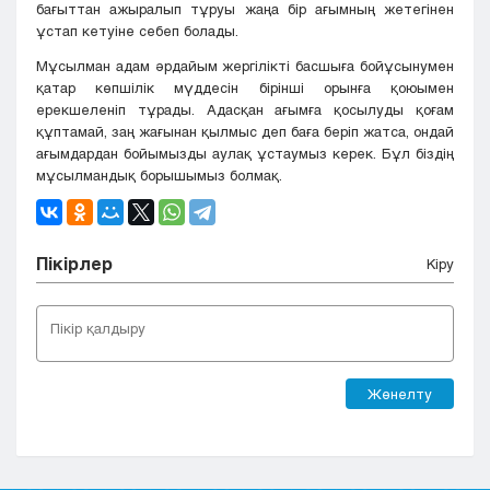
бағыттан ажыралып тұруы жаңа бір ағымның жетегінен
ұстап кетуіне себеп болады.
Мұсылман адам әрдайым жергілікті басшыға бойұсынумен
қатар көпшілік мүддесін бірінші орынға қоюымен
ерекшеленіп тұрады. Адасқан ағымға қосылуды қоғам
құптамай, заң жағынан қылмыс деп баға беріп жатса, ондай
ағымдардан бойымызды аулақ ұстаумыз керек. Бұл біздің
мұсылмандық борышымыз болмақ.
Пікірлер
Кіру
Жөнелту