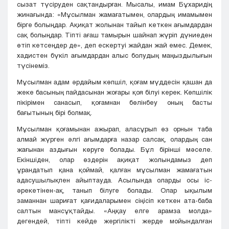
сызат түсіруден сақтандырған. Мысалы, имам Бұхаридің
жинағында: «Мұсылман жамағатымен, олардың имамымен
бірге болыңдар. Ақиқат жолынан тайып кеткен ағымдардан
сақ болыңдар. Тіпті ағаш тамырын шайнап жүріп дүниеден
өтіп кетсеңдер де», деп ескертуі жайдан жай емес. Демек,
хадистен бүкіл ағымдардан алыс болудың маңыздылығын
түсінеміз.
Мұсылман адам әрдайым көпшіл, қоғам мүддесін қашан да
жеке басының пайдасынан жоғары қоя білуі керек. Көпшілік
пікірімен санасып, қоғамнан бөлінбеу оның басты
бағытының бірі болмақ.
Мұсылман қоғамынан ажырап, аласұрып өз орнын таба
алмай жүрген әлгі ағымдарға назар салсақ, олардың сан
жағынан аздығын көруге болады. Бұл бірінші мәселе.
Екіншіден, олар өздерін ақиқат жолындамыз деп
ұрандатып қана қоймай, қалған мұсылман жамағатын
адасушылықпен айыптауда. Асылында оларды осы іс-
әрекетінен-ақ, танып білуге болады. Олар ықылым
заманнан шариғат қағидаларымен сіңісіп кеткен ата-баба
салтын мансұқтайды. «Аңқау елге арамза молда»
дегендей, тіпті кейде жергілікті жерде мойындалған