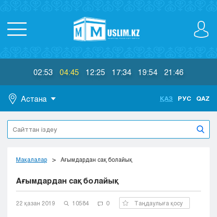
02:53
04:45
12:25
17:34
19:54
21:46
Астана
ҚАЗ
РУС
QAZ
Астана
Алматы
Актау
Актобе
Мақалалар
Ағымдардан сақ болайық
Атырау
Ағымдардан сақ болайық
Жезказган
Караганда
Кокшетау
22 қазан 2019
10584
0
Таңдаулыға қосу
Костанай