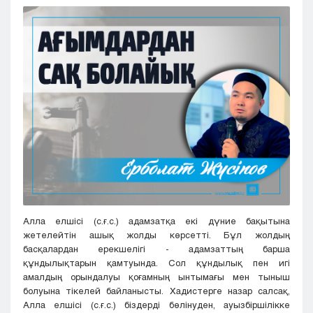
Кызылорда
Павлодар
Петропавловск
Семей
Талдыкорган
Тараз
Туркестан
Уральск
Усть-Каменогорск
Шымкент
Алла елшісі (с.ғ.с.) адамзатқа екі дүние бақытына
жетелейтін ашық жолды көрсетті. Бұл жолдың
басқалардан ерекшелігі - адамзаттың барша
құндылықтарын қамтуында. Сол құндылық пен игі
амалдың орындалуы қоғамның ынтымағы мен тыныш
болуына тікелей байланысты. Хадистерге назар салсақ,
Алла елшісі (с.ғ.с.) біздерді бөлінуден, ауызбіршілікке