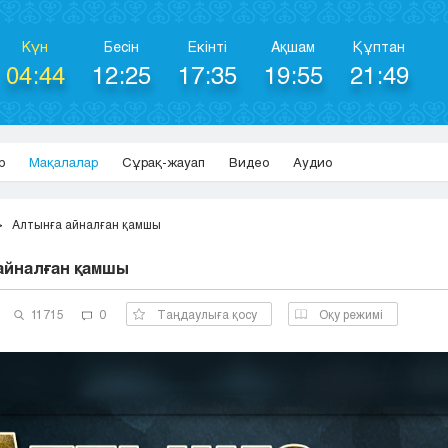
Күн
Бесін
Екінті
Ақшам
Құптан
04:44
12:25
17:35
19:55
21:49
р
Мақалалар
Сұрақ-жауап
Видео
Аудио
Алтынға айналған қамшы
айналған қамшы
11715
0
Таңдаулыға қосу
Оқу режимі