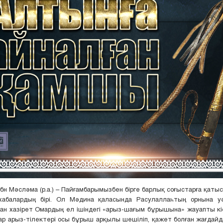
н Мәсләма (р.а.) – Пайғамбарымызбен бірге барлық соғыстарға қаты
хабалардың бірі. Ол Мәдина қаласында Расулаллаһтың орнына уә
ан хазірет Омардың ел ішіндегі «арыз-шағым бұрышына» жауапты кіс
р арыз-тілектері осы бұрыш арқылы шешіліп, қажет болған жағдайда