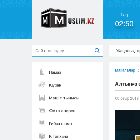
Таң
02:50
Жаңалықта
Мақалалар
Намаз
Алтынға 
Құран
Мешіт тынысы
08 сәуір 2019
Фотогалерея
Ғибратнама
Кітапхана