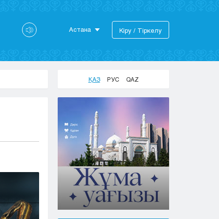
Астана
Кіру / Тіркелу
Астана
Алматы
Актау
ҚАЗ
РУС
QAZ
Актобе
Атырау
Жезказган
Караганда
Кокшетау
Костанай
Кызылорда
Павлодар
Петропавловск
Семей
Талдыкорган