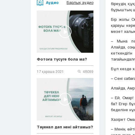
Аудио
Барлық аудио
біреудің құ
бұрыштың ш
Бір жолы Ом
қарауы кере
мезет халық
– Мына пә
Алайда, соңы
кеткендіг
тағайындалғ
Фотоға түсуге бола ма?
Бұл кезде ха
17 қараша 2021
48099
– Сені саба
Алайда, Амр 
– Ей, Омар
ба? Егер бұ
беделіне нұ
Хазірет Ома
Тәуекел деп нені айтамыз?
– Менің өйті
қалдыруға д