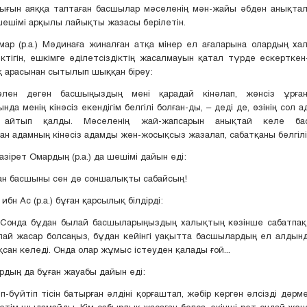
қығын аяққа таптаған басшылар мәселенің мән-жайы әбден анықтал
ешімі арқылы лайықты жазасы берілетін.
ар (р.а.) Мәдинаға жиналған атқа мінер ел ағаларына олардың х
ктігін, ешкімге әділетсіздіктің жасалмауын қатал түрде ескерткен
 арасынан сытылып шыққан біреу:
лен деген басшыңыздың мені қарадай кінәлап, жөнсіз ұрған
нда менің кінәсіз екендігім белгілі болған-ды, – деді де, өзінің сол
ін айтып қалды. Мәселенің жай-жапсарын анықтай келе б
ан адамның кінәсіз адамды жөн-жосықсыз жазалап, сабатқаны белгілі
зірет Омардың (р.а.) да шешімі дайын еді:
ған басшыны сен де соншалықты сабайсың!
ибн Ас (р.а.) бұған қарсылық білдірді:
! Сонда бұдан былай басшыларыңыздың халықтың көзінше сабатпақ
лай жасар болсаңыз, бұдан кейінгі уақытта басшылардың ел алдын
қсан келеді. Онда олар жұмыс істеуден қалады ғой...
рдың да бұған жауабы дайын еді:
п-бүйтіп тісін батырған әлдіні қорғаштап, жәбір көрген әлсізді дәрм
әтім шыдамайды. Кім озбырлық жасаған болса, екінші рет ондай жөн