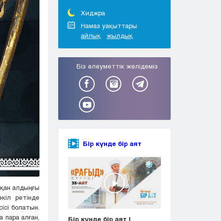
Тараз
Туркестан
Хиджра
Уральск
Намаз уақыттары
айлық
жылдық
Усть-Каменогорск
Шымкент
Біз әлеуметтік желідеміз
Бір күнде бір аят
сқан алдыңғы
кіл ретінде
ісі болатын.
 пара алған,
Бір күнде бір аят |