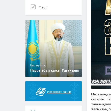
Тест
Бас муфти
Наурызбай қажы Тағанұлы
Исламмен таныс
Мұхаммед иб
қатарлы са
тағайындалғ
Халықтың ба