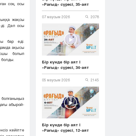
ған соң, осы
«Рағыд» сүресі, 35-аят
07 маусым 2026
2078
алыққа жақсы
-ді. Дәл осы
ы бар еді.
 адамда ақысы
асшы болып
 болды.
Бір күнде бір аят |
«Рағыд» сүресі, 34-аят
05 маусым 2026
2145
 болғаныңыз
дағы абырой-
Бір күнде бір аят |
енсіз кейіпте
«Рағыд» сүресі, 12-аят
сіз әрекетке