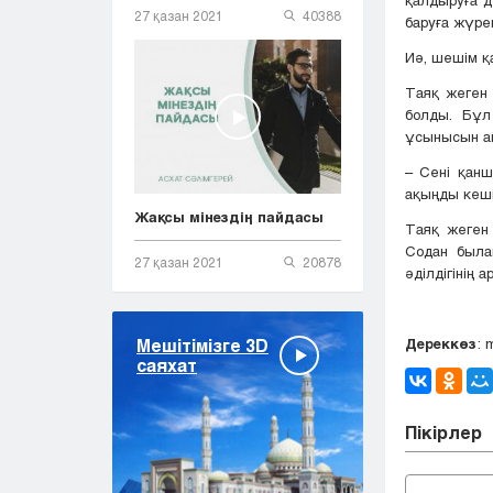
27 қазан 2021
40388
баруға жүре
Иә, шешім қ
Таяқ жеген
болды. Бұл
ұсынысын а
– Сені қанш
ақыңды кеші
Жақсы мінездің пайдасы
Таяқ жеген 
Содан была
27 қазан 2021
20878
әділдігінің
Дереккөз
: 
Мешітімізге 3D
саяхат
Пікірлер