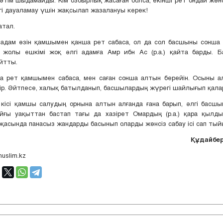
гі дауаламау үшін жақсылап жазалануы керек!
атал.
 адам өзін қамшымен қанша рет сабаса, ол да сол басшыны сонша 
 жолы ешкімі жоқ әлгі адамға Амр ибн Ас (р.а.) қайта барды. Б
йтты.
а рет қамшымен сабаса, мен саған сонша алтын берейін. Осыны а
р. Әйтпесе, халық батылданып, басшылардың жүрегі шайлығып қалар.
кісі қамшы салудың орнына алтын алғанда ғана барып, әлгі басшы
йғы уақыттан бастап тағы да хазірет Омардың (р.а.) қара қылды
 арқасында панасыз жандарды басынып оларды жөнсіз сабау ісі сап тый
Құдайбер
muslim.kz