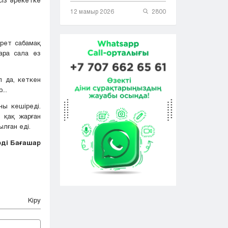
12 мамыр 2026
2800
рет сабамақ
ара сала өз
л да, кеткен
..
ны кешіреді.
 қақ жарған
ылған еді.
ді Бағашар
Кіру