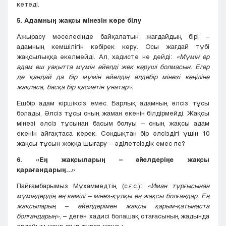
кетеді.
5. Адамның жақсы мінезін көре білу
Ажырасу мәселесінде байқалатын жағдайдың бірі –
адамның кемшілігін көбірек көру. Осы жағдай түбі
жақсылыққа әкелмейді. Ал, хадисте не дейді:
«Мүмін ер
адам еш уақытта мүмін әйелді жек көруші болмасын. Егер
де қандай да бір мүмін әйелдің әлдебір мінезі көңіліне
жақпаса, басқа бір қасиетін ұнатар».
Ешбір адам кіршіксіз емес. Барлық адамның әлсіз тұсы
болады. Әлсіз тұсы оның жаман екенін білдірмейді. Жақсы
мінезі әлсіз тұсынан басым болуы – оның жақсы адам
екенін айғақтаса керек. Сондықтан бір әлсіздігі үшін 10
жақсы тұсын жоққа шығару – әділетсіздік емес пе?
6. «Ең жақсыларың – әйелдеріңе жақсы
қарағандарың...»
Пайғамбарымыз Мұхаммедтің (с.ғ.с.):
«Иман тұрғысынан
мүміндердің ең кәмілі – мінез-құлқы ең жақсы болғандар. Ең
жақсыларың – әйелдерімен жақсы қарым-қатынаста
болғандарың»
, – деген хадисі болашақ отағасының жадында