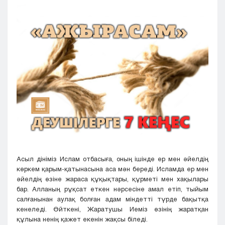
Кызылорда
Павлодар
Петропавловск
Семей
Талдыкорган
Тараз
Туркестан
Уральск
Усть-Каменогорск
Шымкент
Асыл дініміз Ислам отбасыға, оның ішінде ер мен әйелдің
көркем қарым-қатынасына аса мән береді. Исламда ер мен
әйелдің өзіне жараса құқықтары, құрметі мен хақылары
бар. Алланың рұқсат еткен нәрсесіне амал етіп, тыйым
салғанынан аулақ болған адам міндетті түрде бақытқа
кенеледі. Өйткені, Жаратушы Иеміз өзінің жаратқан
құлына ненің қажет екенін жақсы біледі.