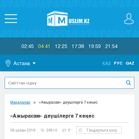
02:45
04:41
12:25
17:38
19:59
21:54
Астана
ҚАЗ
РУС
QAZ
Астана
Алматы
Актау
Актобе
Мақалалар
«Ажырасам» деушілерге 7 кеңес
Атырау
«Ажырасам» деушілерге 7 кеңес
Жезказган
Караганда
Кокшетау
09 қазан 2018
26510
0
Таңдаулыға қосу
Костанай