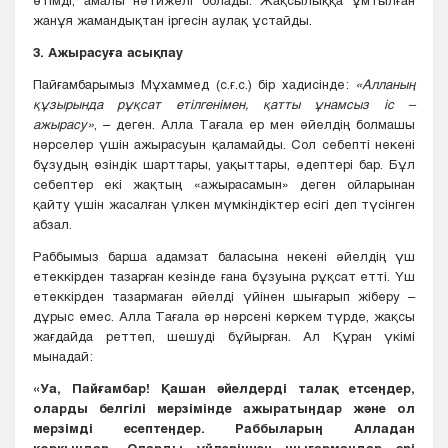
өтімді, амалы нәтижелі болады. Жақсылыққа ұмтылған
жанұя жамандықтан іргесін аулақ ұстайды.
3. Ажырасуға асықпау
Пайғамбарымыз Мұхаммед (с.ғ.с.) бір хадисінде:
«Алланың
құзырында рұқсат етілгенімен, қатты ұнамсыз іс –
ажырасу»
, – деген. Алла Тағала ер мен әйелдің болмашы
нәрселер үшін ажырасуын қаламайды. Сол себепті некені
бұзудың өзіндік шарттары, уақыттары, әдептері бар. Бұл
себептер екі жақтың «ажырасамын» деген ойларынан
қайту үшін жасалған үлкен мүмкіндіктер есігі деп түсінген
абзал.
Раббымыз барша адамзат баласына некені әйелдің үш
етеккірден тазарған кезінде ғана бұзуына рұқсат етті. Үш
етеккірден тазармаған әйелді үйінен шығарып жіберу –
дұрыс емес. Алла Тағала әр нәрсені көркем түрде, жақсы
жағдайда реттеп, шешуді бұйырған. Ал Құран үкімі
мынадай:
«Уа, Пайғамбар! Қашан әйелдерді талақ етсеңдер,
оларды белгілі мерзімінде ажыратыңдар және ол
мерзімді есептеңдер. Раббыларың Алладан