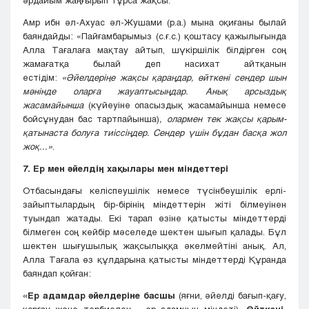
әрдайым жаңғырып тұрса жақсы.
Амр ибн әл-Ахуас әл-Жушами (р.а.) мына оқиғаны былай
баяндайды: «Пайғамбарымыз (с.ғ.с.) қоштасу қажылығында
Алла Тағалаға мақтау айтып, шүкіршілік білдірген соң
жамағатқа былай деп насихат айтқанын
естідім:
«Әйелдеріңе жақсы қараңдар, өйткені сендер шын
мәнінде оларға жауаптысыңдар. Анық арсыздық
жасамайынша
(күйеуіне опасыздық жасамайынша немесе
бойсұнудан бас тартпайынша)
, олармен тек жақсы қарым-
қатынаста болуға тиіссіңдер. Сендер үшін бұдан басқа жол
жоқ...»
.
7. Ер мен әйелдің хақылары мен міндеттері
Отбасындағы келіспеушілік немесе түсінбеушілік ерлі-
зайыптылардың бір-бірінің міндеттерін жіті білмеуінен
туындап жатады. Екі тарап өзіне қатысты міндеттерді
білмеген соң кейбір мәселеде шектен шығып қалады. Бұл
шектен шығушылық жақсылыққа әкелмейтіні анық. Ал,
Алла Тағала өз құлдарына қатысты міндеттерді Құранда
баяндап қойған:
«Ер адамдар әйелдеріне басшы
(яғни, әйелді бағып-қағу,