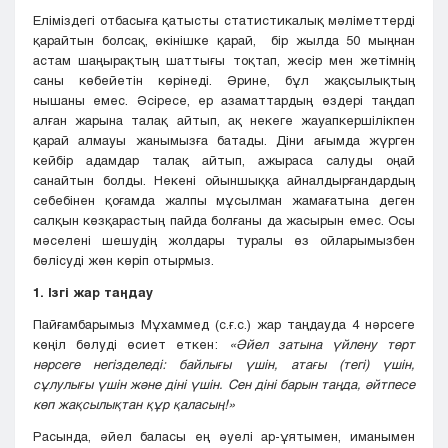
Еліміздегі отбасыға қатысты статистикалық мәліметтерді
қарайтын болсақ, өкінішке қарай, бір жылда 50 мыңнан
астам шаңырақтың шаттығы тоқтап, жесір мен жетімнің
саны көбейетін көрінеді. Әрине, бұл жақсылықтың
нышаны емес. Әсіресе, ер азаматтардың өздері таңдап
алған жарына талақ айтып, ақ некеге жауапкершілікпен
қарай алмауы жанымызға батады. Діни ағымда жүрген
кейбір адамдар талақ айтып, ажыраса салуды оңай
санайтын болды. Некені ойыншыққа айналдырғандардың
себебінен қоғамда жалпы мұсылман жамағатына деген
салқын көзқарастың пайда болғаны да жасырын емес. Осы
мәселені шешудің жолдары туралы өз ойларымызбен
бөлісуді жөн көріп отырмыз.
1. Ізгі жар таңдау
Пайғамбарымыз Мұхаммед (с.ғ.с.) жар таңдауда 4 нәрсеге
көңіл бөлуді өсиет еткен:
«Әйел затына үйлену төрт
нәрсеге негізделеді: байлығы үшін, атағы (тегі) үшін,
сұлулығы үшін және діні үшін. Сен діні барын таңда, әйтпесе
көп жақсылықтан құр қаласың!»
Расында, әйел баласы ең әуелі ар-ұятымен, иманымен