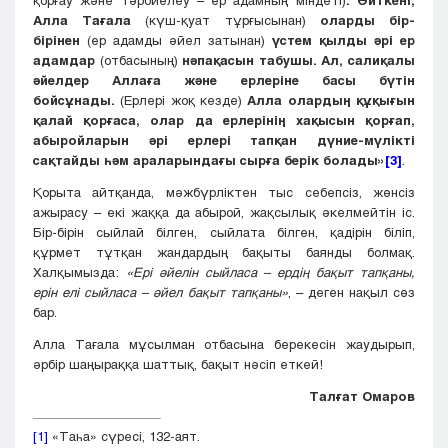
қорғау және тәрбиелеу – ер адамның міндеті)
. Өйткені,
Алла Тағала
(күш-қуат тұрғысынан)
оларды бір-
бірінен
(ер адамды әйел затынан)
үстем қылды әрі ер
адамдар
(отбасының)
нәпақасын табушы. Ал, салиқалы
әйелдер Аллаға және ерлеріне басы бүтін
бойсұнады.
(Ерлері жоқ кезде)
Алла олардың құқығын
қалай қорғаса, олар да ерлерінің хақысын қорғап,
абыройларын әрі ерлері тапқан дүние-мүлікті
сақтайды һәм араларындағы сырға берік болады»
[3]
.
Қорыта айтқанда, мәжбүрліктен тыс себепсіз, жөнсіз
ажырасу – екі жаққа да абырой, жақсылық әкелмейтін іс.
Бір-бірін сыйлай білген, сыйлата білген, қадірін біліп,
құрмет тұтқан жандардың бақыты баянды болмақ.
Халқымызда:
«Ері әйелін сыйласа – ердің бақыт тапқаны,
ерін елі сыйласа – әйел бақыт тапқаны»
, – деген нақыл сөз
бар.
Алла Тағала мұсылман отбасына берекесін жаудырып,
әрбір шаңыраққа шаттық, бақыт нәсіп еткей!
Талғат Омаров
[1]
«Таһа» сүресі, 132-аят.