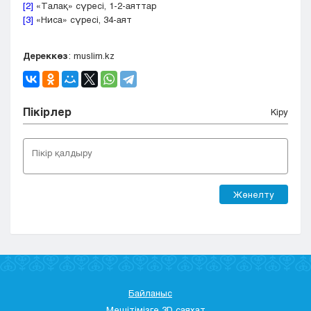
[2]
«Талақ» сүресі, 1-2-аяттар
[3]
«Ниса» сүресі, 34-аят
Дереккөз
: muslim.kz
Пікірлер
Кіру
Жөнелту
Байланыс
Мешітімізге 3D саяхат