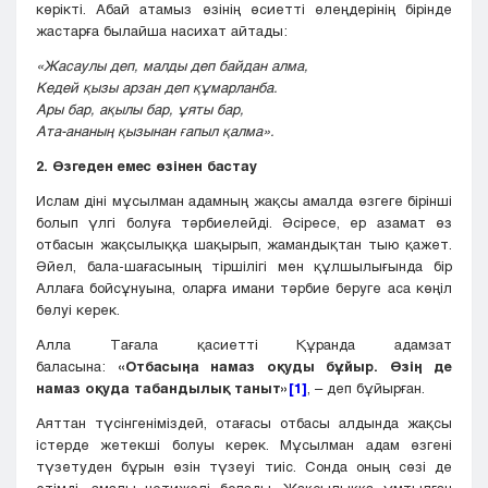
көрікті. Абай атамыз өзінің өсиетті өлеңдерінің бірінде
жастарға былайша насихат айтады:
«Жасаулы деп, малды деп байдан алма,
Кедей қызы арзан деп құмарланба.
Ары бар, ақылы бар, ұяты бар,
Ата-ананың қызынан ғапыл қалма».
2. Өзгеден емес өзінен бастау
Ислам діні мұсылман адамның жақсы амалда өзгеге бірінші
болып үлгі болуға тәрбиелейді. Әсіресе, ер азамат өз
отбасын жақсылыққа шақырып, жамандықтан тыю қажет.
Әйел, бала-шағасының тіршілігі мен құлшылығында бір
Аллаға бойсұнуына, оларға имани тәрбие беруге аса көңіл
бөлуі керек.
Алла Тағала қасиетті Құранда адамзат
баласына:
«Отбасыңа намаз оқуды бұйыр. Өзің де
намаз оқуда табандылық таныт»
[1]
, – деп бұйырған.
Аяттан түсінгеніміздей, отағасы отбасы алдында жақсы
істерде жетекші болуы керек. Мұсылман адам өзгені
түзетуден бұрын өзін түзеуі тиіс. Сонда оның сөзі де