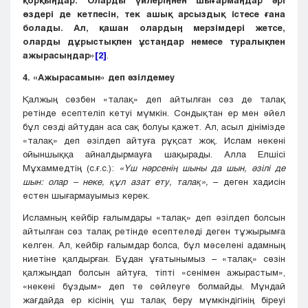
қорқыңдар. Оларды үйлеріңнен шығармаңдар әрі
өздері де кетпесін, тек ашық арсыздық істесе ғана
болады. Ал, қашан олардың мерзімдері жетсе,
оларды дұрыстықпен ұстаңдар немесе туралықпен
ажырасыңдар»
[2]
.
4. «Ажырасамын» деп әзілдемеу
Қалжың сөзбен «талақ» деп айтылған сөз де талақ
ретінде есептеліп кетуі мүмкін. Сондықтан ер мен әйел
бұл сөзді айтудан аса сақ болуы қажет. Ал, асыл дінімізде
«талақ» деп әзілдеп айтуға рұқсат жоқ. Ислам некені
ойыншыққа айналдырмауға шақырады. Алла Елшісі
Мұхаммедтің (с.ғ.с.):
«Үш нәрсенің шыны да шын, әзілі де
шын: олар – неке, құл азат ету, талақ»,
– деген хадисін
естен шығармауымыз керек.
Исламның кейбір ғалымдары «талақ» деп әзілдеп болсын
айтылған сөз талақ ретінде есептеледі деген тұжырымға
келген. Ал, кейбір ғалымдар болса, бұл мәселені адамның
ниетіне қалдырған. Бұдан ұғатынымыз – «талақ» сөзін
қалжыңдап болсын айтуға, тіпті «сенімен ажырастым»,
«некені бұздым» деп те сөйлеуге болмайды. Мұндай
жағдайда ер кісінің үш талақ беру мүмкіндігінің біреуі