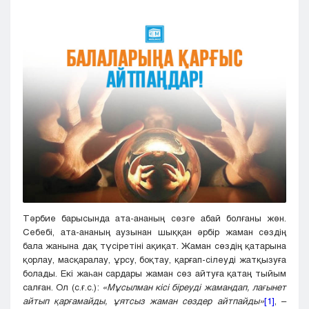
Кызылорда
Павлодар
Петропавловск
Семей
Талдыкорган
Тараз
Туркестан
Уральск
Усть-Каменогорск
Шымкент
Тәрбие барысында ата-ананың сөзге абай болғаны жөн.
Себебі, ата-ананың аузынан шыққан әрбір жаман сөздің
бала жанына дақ түсіретіні ақиқат. Жаман сөздің қатарына
қорлау, масқаралау, ұрсу, боқтау, қарғап-сілеуді жатқызуға
болады. Екі жаһан сардары жаман сөз айтуға қатаң тыйым
салған. Ол (с.ғ.с.):
«Мұсылман кісі біреуді жамандап, лағынет
айтып қарғамайды, ұятсыз жаман сөздер айтпайды»
[1]
, –