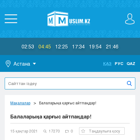
02:53
04:45
12:25
17:34
19:54
21:46
Астана
ҚАЗ
РУС
QAZ
Астана
Алматы
Актау
Актобе
Мақалалар
Балаларыңа қарғыс айтпаңдар!
Атырау
Балаларыңа қарғыс айтпаңдар!
Жезказган
Караганда
Кокшетау
15 қаңтар 2021
17270
0
Таңдаулыға қосу
Костанай