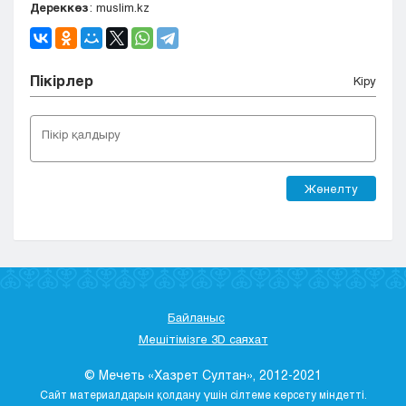
Дереккөз
: muslim.kz
Пікірлер
Кіру
Жөнелту
Байланыс
Мешітімізге 3D саяхат
© Мечеть «Хазрет Султан», 2012-2021
Сайт материалдарын қолдану үшін сілтеме көрсету міндетті.