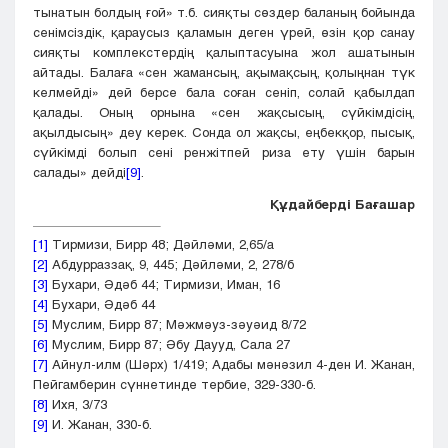
тынатын болдың ғой» т.б. сияқты сөздер баланың бойында
сенімсіздік, қараусыз қаламын деген үрей, өзін қор санау
сияқты комплекстердің қалыптасуына жол ашатынын
айтады. Балаға «сен жамансың, ақымақсың, қолыңнан түк
келмейді» дей берсе бала соған сеніп, солай қабылдап
қалады. Оның орнына «сен жақсысың, сүйкімдісің,
ақылдысың» деу керек. Сонда ол жақсы, еңбекқор, пысық,
сүйкімді болып сені ренжітпей риза ету үшін барын
салады» дейді
[9]
.
Құдайберді Бағашар
[1]
Тирмизи, Бирр 48; Дәйләми, 2,65/а
[2]
Абдурраззақ, 9, 445; Дәйләми, 2, 278/б
[3]
Бухари, Әдәб 44; Тирмизи, Иман, 16
[4]
Бухари, Әдәб 44
[5]
Муслим, Бирр 87; Мәжмәуз-зәуәид 8/72
[6]
Муслим, Бирр 87; Әбу Даууд, Сала 27
[7]
Айнул-илм (Шәрх) 1/419; Адабы мәнәзил 4-ден И. Жанан,
Пейгамберин сүннетинде тербие, 329-330-б.
[8]
Ихя, 3/73
[9]
И. Жанан, 330-б.