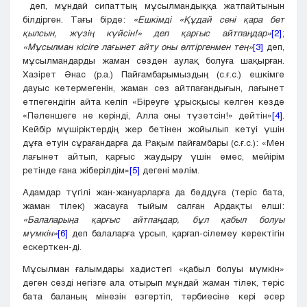
деп, мұндай сипаттың мұсылмандыққа жатпайтынын
білдірген. Тағы бірде:
«Ешкімді «Құдай сені қара бет
қылсын, жүзің күйсін!» деп қарғыс айтпаңдар»
[2]
;
«Мұсылман кісіге лағынет айту оны өлтіргенмен тең»
[3]
деп,
мұсылмандарды жаман сөзден аулақ болуға шақырған.
Хазірет Әнас (р.а.) Пайғамбарымыздың (с.ғ.с.) ешкімге
дауыс көтермегенін, жаман сөз айтпағандығын, лағынет
етпегендігін айта келіп «Біреуге ұрысқысы келген кезде
«Пәленшеге не көрінді, Алла оны түзетсін!» дейтін»
[4]
.
Кейбір мүшіріктердің жер бетінен жойылып кетуі үшін
дұға етуін сұрағандарға да Рақым пайғамбары (с.ғ.с.): «Мен
лағынет айтып, қарғыс жаудыру үшін емес, мейірім
ретінде ғана жіберілдім»
[5]
дегені мәлім.
Адамдар түгілі жан-жануарларға да бәддұға (теріс бата,
жаман тілек) жасауға тыйым салған Ардақты елші:
«Балаларыңа қарғыс айтпаңдар, бұл қабыл болуы
мүмкін»
[6]
деп балаларға ұрсып, қарғап-сілемеу керектігін
ескерткен-ді.
Мұсылман ғалымдары хадистегі «қабыл болуы мүмкін»
деген сөзді негізге ала отырып мұндай жаман тілек, теріс
бата баланың мінезін өзгертіп, тәрбиесіне кері әсер