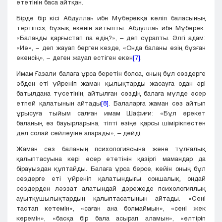
ететінін баса айтқан.
Бірде бір кісі Абдуллаһ ибн Мүбәрәкқа келіп баласының
тәртіпсіз, бұзық екенін айтыпты. Абдуллаһ ибн Мүбәрәк:
«Балаңды қарғыстап па едің?», – деп сұрапты. Әлгі адам:
«Иә», − деп жауап берген кезде, «Онда баланы өзің бұзған
екенсің», − деген жауап естіген екен
[7]
.
Имам Ғазали балаға ұрса беретін болса, оның бұл сөздерге
әбден еті үйреніп жаман қылықтарды жасауға одан әрі
батылдана түсетінін, айтылған сөздің балаға мүлде әсер
етпей қалатынын айтады
[8]
. Балаларға жаман сөз айтып
ұрысуға тыйым салған имам Шафиғи: «Бұл әрекет
баланың өз бауырларына, тіпті өзіңе қарсы шімірікпестен
дәл солай сөйлеуіне апарады», – дейді.
Жаман сөз баланың психологиясына және тұлғалық
қалыптасуына кері әсер ететінін қазіргі мамандар да
бірауыздан құптайды. Балаға ұрса берсе, кейін оның бұл
сөздерге еті үйреніп қалатындығы соншалық, ондай
сөздерден ләззат алатындай дәрежеде психологиялық
ауытқушылықтардың қалыптасатынын айтады. «Сені
тастап кетемін», «саған ана болмаймын», «сені жек
көремін», «басқа бір бала асырап аламын», «өлтіріп