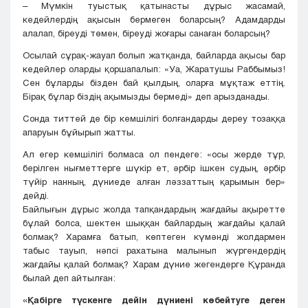
– Мүмкін туыстық қатынасты дұрыс жасамай,
кедейлердің ақысын бермеген боларсың? Адамдарды
алалап, біреуді төмен, біреуді жоғары санаған боларсың?
Осылай сұрақ-жауап болып жатқанда, байларда ақысы бар
кедейлер оларды қоршапалып: «Уа, Жаратушы Раббымыз!
Сен бұларды бізден бай қылдың, оларға мұқтаж еттің.
Бірақ бұлар біздің ақымызды бермеді» деп арызданады.
Сонда титтей де бір кемшілігі болғандарды дереу тозаққа
апаруын бұйырып жатты.
Ал егер кемшілігі болмаса ол пендеге: «осы жерде тұр,
берілген нығметтерге шүкір ет, әрбір ішкен судың, әрбір
түйір нанның, дүниеде алған ләззаттың қарымын бер»
дейді.
Байлығын дұрыс жолда тапқандардың жағдайы ақыретте
бұлай болса, шектен шыққан байлардың жағдайы қалай
болмақ? Харамға батып, көптеген күмәнді жолдармен
табыс тауып, нәпсі рахатына малынып жүргендердің
жағдайы қалай болмақ? Харам дүние жегендерге Құранда
былай деп айтылған:
«Қабірге түскенге дейін дүниені көбейтуге деген