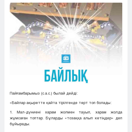
Кызылорда
Павлодар
Петропавловск
Семей
Талдыкорган
Тараз
Туркестан
Уральск
Усть-Каменогорск
Шымкент
Пайғамбарымыз (с.а.с.) былай дейді:
«Байлар ақыретте қайта тірілгенде төрт топ болады:
1. Мал-дүниені харам жолмен тауып, харам жолда
жұмсаған топтар. Бұларды «тозаққа алып кетіңдер» деп
бұйырады.