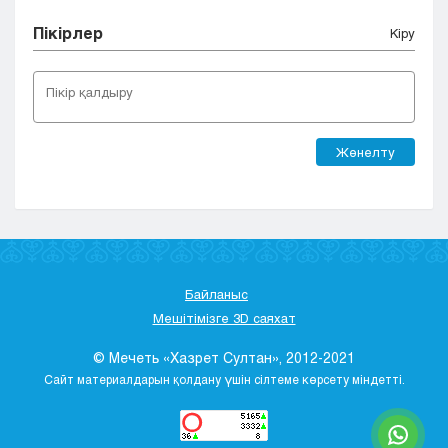
Пікірлер
Кіру
Жөнелту
Байланыс
Мешітімізге 3D саяхат
© Мечеть «Хазрет Султан», 2012-2021
Сайт материалдарын қолдану үшін сілтеме көрсету міндетті.