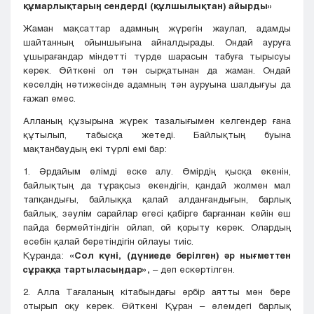
құмарлықтарың сендерді (құлшылықтан) айырды»
Жаман мақсаттар адамның жүрегін жаулап, адамды
шайтанның ойыншығына айналдырады. Ондай ауруға
ұшырағандар міндетті түрде шарасын табуға тырысуы
керек. Өйткені ол тән сырқатынан да жаман. Ондай
кеселдің нәтижесінде адамның тән ауруына шалдығуы да
ғажап емес.
Алланың құзырына жүрек тазалығымен келгендер ғана
құтылып, табысқа жетеді. Байлықтың буына
мақтанбаудың екі түрлі емі бар:
1. Әрдайым өлімді еске алу. Өмірдің қысқа екенін,
байлықтың да тұрақсыз екендігін, қандай жолмен мал
тапқандығы, байлыққа қалай алданғандығын, барлық
байлық, зәулім сарайлар егесі қабірге барғаннан кейін еш
пайда бермейтіндігін ойлап, ой қорыту керек. Олардың
есебін қалай беретіндігін ойлауы тиіс.
Құранда:
«Сол күні, (дүниеде берілген) әр нығметтен
сұраққа тартыласыңдар»,
– деп ескертілген.
2. Алла Тағаланың кітабындағы әрбір аятты мән бере
отырып оқу керек. Өйткені Құран – әлемдегі барлық