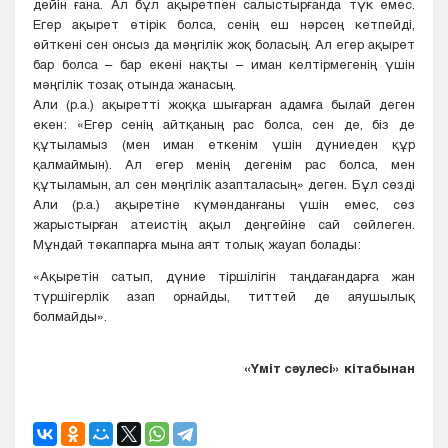
дейін ғана. Ал бұл ақыретпен салыстырғанда түк емес.
Егер ақырет өтірік болса, сенің еш нәрсең кетпейді,
өйткені сен онсыз да мәңгілік жоқ боласың. Ал егер ақырет
бар болса – бар екені нақты – иман келтірмегенің үшін
мәңгілік тозақ отында жанасың.
Али (р.а.) ақыретті жоққа шығарған адамға былай деген
екен: «Егер сенің айтқаның рас болса, сен де, біз де
құтыламыз (мен иман еткенім үшін дүниеден құр
қалмаймын). Ал егер менің дегенім рас болса, мен
құтыламын, ал сен мәңгілік азапталасың» деген. Бұл сөзді
Али (р.а.) ақыретіне күмәнданғаны үшін емес, сөз
жарыстырған атеистің ақыл деңгейіне сай сөйлеген.
Мұндай тәкаппарға мына аят толық жауап болады:
«Ақыретін сатып, дүние тіршілігін таңдағандарға жан
түршігерлік азап орнайды, титтей де аяушылық
болмайды».
«Үміт сәулесі» кітабынан