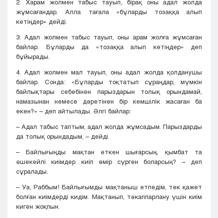
2. Харам жолмен табыс тауып, бірақ оны адал жолда
жұмсағандар. Алла тағала «бұларды тозаққа алып
кетіңдер» дейді.
3. Адал жолмен табыс тауып, оны арам жолға жұмсаған
байлар. Бұларды да «тозаққа алып кетіңдер» деп
бұйырады.
4. Адал жолмен мал тауып, оны адал жолда қолданушы
байлар. Сонда: «Бұларды тоқтатып сұраңдар, мүмкін
байлықтары себебінен парыздарын толық орындамай,
намазынан немесе дәретінен бір кемшілік жасаған ба
екен?» – деп айтылады. Әлгі байлар:
– Адал табыс таптым, адал жолда жұмсадым. Парыздарды
да толық орындадым, – дейді.
– Байлығыңды мақтан еткен шығарсың, қымбат та
әшекейлі киімдер киіп өмір сүрген боларсың? – деп
сұралады.
– Уа, Раббым! Байлығымды мақтаныш етпедім, тек қажет
болған киімдерді кидім. Мақтанып, тәкаппарлану үшін киім
киген жоқпын.