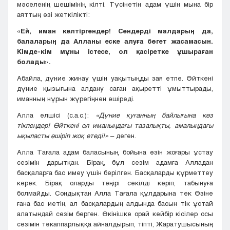
мәселенің шешімінің кілті. Түсінетін адам үшін мына бір
аяттың өзі жеткілікті:
«Ей, иман келтіргендер! Сендерді малдарың да,
балаларың да Алланы еске алуға бөгет жасамасын.
Кімде-кім мұны істесе, ол қасіретке ұшыраған
болады».
Абайла, дүние жинау үшін уақытыңды зая етпе. Өйткені
дүние қызығына алдану саған ақыретті ұмыттырады,
иманның нұрын жүрегіңнен өшіреді.
Алла елшісі (с.а.с.):
«Дүние қуғанның байлығына көз
тікпеңдер! Өйткені ол иманыңдағы тазалықты, амалыңдағы
ықыласты өшіріп жоқ етеді!»
– деген.
Алла Тағала адам баласының бойына өзін жоғары ұстау
сезімін дарытқан. Бірақ, бұл сезім адамға Алладан
басқаларға бас имеу үшін берілген. Басқаларды құрметтеу
керек. Бірақ оларды тәңірі секілді көріп, табынуға
болмайды. Сондықтан Алла Тағала құлдарына тек Өзіне
ғана бас иетін, ал басқалардың алдында басын тік ұстай
алатындай сезім берген. Өкінішке орай кейбір кісілер осы
сезімін тәкаппарлыққа айналдырып, тіпті, Жаратушысының