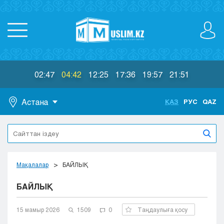
02:47
04:42
12:25
17:36
19:57
21:51
Астана
ҚАЗ
РУС
QAZ
Астана
Алматы
Актау
Актобе
Мақалалар
БАЙЛЫҚ
Атырау
БАЙЛЫҚ
Жезказган
Караганда
Кокшетау
15 мамыр 2026
1509
0
Таңдаулыға қосу
Костанай