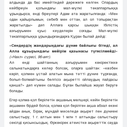
алдында да бас имейтіндей дәрежеге келген. Олардың
кейбіреуін қолындағы мал-мүлкі тәкаппарлыққа
ұрындырса, енді біреулері Адам ата жаратылғанда: «Мен
одан қайырлымын, себебі мен оттан, ал ол топырақтан
жаратылды» деп Аллаға қарсы шыққан Ібілістің
азғыруымен қуыс кеуделерін соғады. Мал-мүлкі
тәкаппарлыққа ұрындырғандарға Құран былай дейді:
«Сендердің жандарыңдағы дүние байлығы бітеді, ал
Алла құзырындағы мейірім қазынасы түгесілмейді
»
(«Нахл» сүресі, 96-аят).
Ал енді шайтанның азғыруымен көкіректікке
салынатындарға келер болсақ, оларға шайтан: «көзбен
көріп, қолмен ұстай алатын мына тәтті дүние тұрғанда,
болып-болмайтыны белгісіз ақыретті ойлаудың пайдасы
қанша?» деп күмән салады. Бұған былайша жауап беруге
болады.
Егер қолма-қол берілетін ақшаның мөлшері, кейін берілетін
ақшамен бірдей болса, қолма қол берілген ақша абзал екені
айдан анық. Бірақ, мұндай мәселеде ақырет пен дүниені
салыстыру, 1 г. алтын мен 1 млн т алтынды салыстыру
секілді қисынсыздық. Өркөкірек атеистке ақыреттік сауда