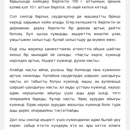
барысында кейіндеу берілетін 100 г. алтынның орнына
қолма қол 10 г. алтын берілсе, оп-оңай келісе кетеді.
Сол секілді барлық саудагерлер де машақатты бірінші
көреді, қарымын кейін алады. Егер келешекте берілетін он
дирхамнан, дереу берілетін бір дирхам артық дейтін
болсаң, бұл қысқа ғұмырды, ақыреттің мәңгілік ұзақ
уақытымен салыстыр, бұлай салыстыру да мүмкін емес.
Енді осы жауапқа қанағаттанған атеисттің ойына шайтан
екінші бір мынадай ой салады: «Нақты нәрсе, күмәнді
нәрседен артық. Ақырет күмәнді, дүние нақты».
Алайда нақты айғақ ұқсасы бар болғанда ғана күмәннен
артық саналады. Қалайша саудагердің шаршап, шалдығуы
нақты, ал табысты болуы күмәнді, аңшы, аң аулағанша
шаршап-шалдығуы нақты, ал аңды ұстауы күмәнді, науқас
адам, науқасынан айығуы үшін ащы дәрі ішеді, тіпті
операцияға барады, бұлар нақты, бірақ аурудан айығуы
күмәнді. Бірақ науқас аурудан жазылуы күмәнді бола тұра
ащы дәріні, операцияны тоқтатпайды.
Дәл осы секілді ақыреті үшін күмәнданған адам былай деу
керек: сабыр ететін күндерің өте аз, ары кетсе өлімге