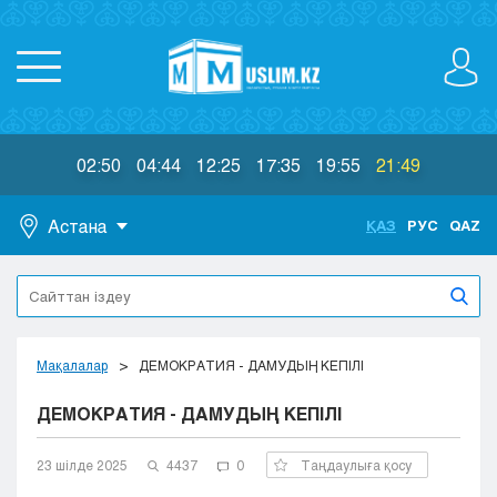
02:50
04:44
12:25
17:35
19:55
21:49
Астана
ҚАЗ
РУС
QAZ
Астана
Алматы
Актау
Актобе
Мақалалар
ДЕМОКРАТИЯ - ДАМУДЫҢ КЕПІЛІ
Атырау
ДЕМОКРАТИЯ - ДАМУДЫҢ КЕПІЛІ
Жезказган
Караганда
Кокшетау
23 шілде 2025
4437
0
Таңдаулыға қосу
Костанай