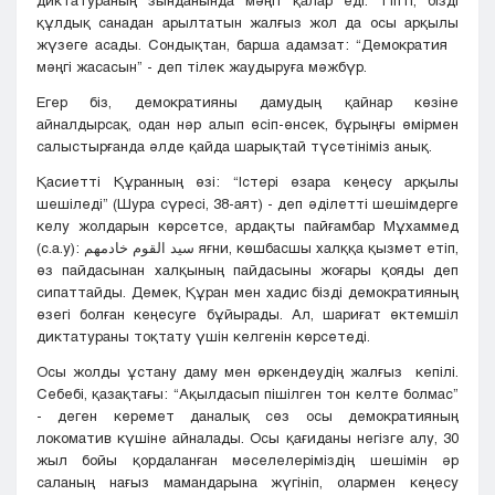
диктатураның зынданында мәңгі қалар еді. Тіпті, бізді
құлдық санадан арылтатын жалғыз жол да осы арқылы
жүзеге асады. Сондықтан, барша адамзат: “Демократия
мәңгі жасасын” - деп тілек жаудыруға мәжбүр.
Егер біз, демократияны дамудың қайнар көзіне
айналдырсақ, одан нәр алып өсіп-өнсек, бұрыңғы өмірмен
салыстырғанда әлде қайда шарықтай түсетініміз анық.
Қасиетті Құранның өзі: “Істері өзара кеңесу арқылы
шешіледі” (Шура сүресі, 38-аят) - деп әділетті шешімдерге
келу жолдарын көрсетсе, ардақты пайғамбар Мұхаммед
(с.а.у): سيد القوم خادمهم яғни, көшбасшы халққа қызмет етіп,
өз пайдасынан халқының пайдасыны жоғары қояды деп
сипаттайды. Демек, Құран мен хадис бізді демократияның
өзегі болған кеңесуге бұйырады. Ал, шариғат өктемшіл
диктатураны тоқтату үшін келгенін көрсетеді.
Осы жолды ұстану даму мен өркендеудің жалғыз кепілі.
Себебі, қазақтағы: “Ақылдасып пішілген тон келте болмас”
- деген керемет даналық сөз осы демократияның
локоматив күшіне айналады. Осы қағиданы негізге алу, 30
жыл бойы қордаланған мәселелеріміздің шешімін әр
саланың нағыз мамандарына жүгініп, олармен кеңесу