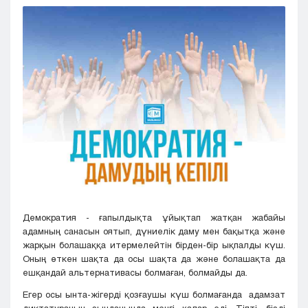
Кызылорда
Павлодар
Петропавловск
Семей
Талдыкорган
Тараз
Туркестан
Уральск
Усть-Каменогорск
Шымкент
Демократия - ғапылдықта ұйықтап жатқан жабайы
адамның санасын оятып, дүниелік даму мен бақытқа және
жарқын болашаққа итермелейтін бірден-бір ықпалды күш.
Оның өткен шақта да осы шақта да және болашақта да
ешқандай альтернативасы болмаған, болмайды да.
Егер осы ынта-жігерді қозғаушы күш болмағанда адамзат