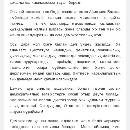
арқылы еш қиындықсыз тауып береді.
Осылай жасасақ, тек біздің санамыз емес Азия мен Балқан
түбегінде көміліп жатқан ежелгі мәдениет те қайта
тіріледі. Тіпті, екі миллиард мұсылманды құлдықтан
құтқарудың жалғыз шарасы және оларды бір тән мен бір
жанға айналдыратын да осы демократиялық жол.
Осы дара жол бізге былай деп үндеу жасайды: Уа
адамзат! Диктатура, надандық, фанатизм, жабайылық,
қырсықтық, мылжыңдық, кекшілдік, жасандылық дейтін ең
жаман ауруларыңды еркіндік, плюрализм, ғылым мен
технология, өзара сүйіспеншілік пен бірлік деген
дәрілермен емдеп қайтарыңдар. Әйтпесе, қараңғылықтың
зынданында мәңгі қалып қоясыңдар!
Демек, ауа сияқты ыдыраңқы болып тұрған халық
демократиялық өзгерістерге сусап отыр деуге болады.
Бас-басына би болған диктаторлар оны қаламай тұрғаны
анық көрінеді. Сондықтан, Отан үшін өзгерістерге жол
ашуды сұраймын!
Демократия қашан хаққа, әділетке және бөліп-жармауға
негізделсе ғана тұғырлы болады. Менің ойымша, күш