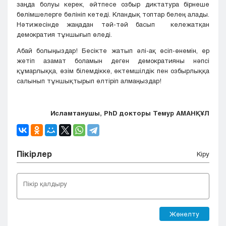
заңда болуы керек, әйтпесе озбыр диктатура бірнеше
бөлімшелерге бөлініп кетеді. Кландық топтар белең алады.
Нәтижесінде жаңадан тәй-тәй басып кележатқан
демократия тұншығып өледі.
Абай болыңыздар! Бесікте жатып әлі-ақ өсіп-өнемін, ер
жетіп азамат боламын деген демократияны нәпсі
құмарлыққа, өзім білемдікке, өктемшілдік пен озбырлыққа
салынып тұншықтырып өлтіріп алмаңыздар!
Исламтанушы, PhD докторы Темур АМАНҚҰЛ
Пікірлер
Кіру
Жөнелту