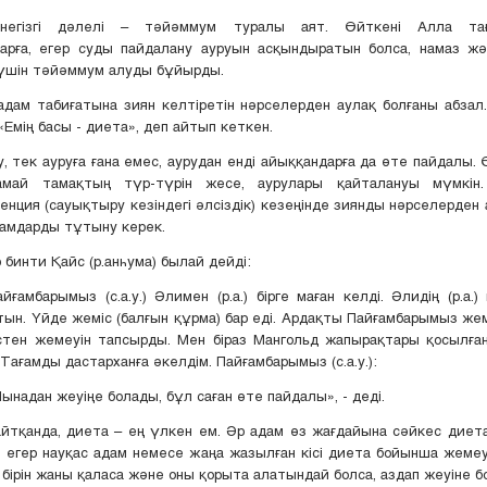
негізгі дәлелі – тәйәммум туралы аят. Өйткені Алла тағ
арға, егер суды пайдалану ауруын асқындыратын болса, намаз жә
 үшін тәйәммум алуды бұйырды.
дам табиғатына зиян келтіретін нәрселерден аулақ болғаны абзал
«Емің басы - диета», деп айтып кеткен.
, тек ауруға ғана емес, аурудан енді айыққандарға да өте пайдалы. 
май тамақтың түр-түрін жесе, аурулары қайталануы мүмкін.
енция (сауықтыру кезіндегі әлсіздік) кезеңінде зиянды нәрселерден 
амдарды тұтыну керек.
 бинти Қайс (р.анһума) былай дейді:
айғамбарымыз (с.а.у.) Әлимен (р.а.) бірге маған келді. Әлидің (р.а.)
тын. Үйде жеміс (балғын құрма) бар еді. Ардақты Пайғамбарымыз жемі
тен жемеуін тапсырды. Мен біраз Мангольд жапырақтары қосылған 
 Тағамды дастарханға әкелдім. Пайғамбарымыз (с.а.у.):
Мынадан жеуіңе болады, бұл саған өте пайдалы», - деді.
айтқанда, диета – ең үлкен ем. Әр адам өз жағдайына сәйкес дие
қ, егер науқас адам немесе жаңа жазылған кісі диета бойынша жеме
 бірін жаны қаласа және оны қорыта алатындай болса, аздап жеуіне б