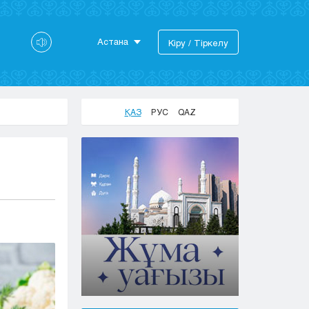
Астана
Кіру / Тіркелу
Астана
Алматы
Актау
ҚАЗ
РУС
QAZ
Актобе
Атырау
Жезказган
Караганда
Кокшетау
Костанай
Кызылорда
Павлодар
Петропавловск
Семей
Талдыкорган