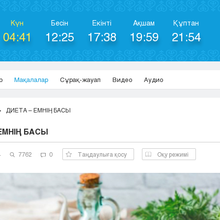
Күн
Бесін
Екінті
Ақшам
Құптан
04:41
12:25
17:38
19:59
21:54
р
Мақалалар
Сұрақ-жауап
Видео
Аудио
ДИЕТА – ЕМНІҢ БАСЫ
ЕМНІҢ БАСЫ
4
7762
0
Таңдаулыға қосу
Оқу режимі