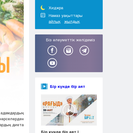
Тараз
Туркестан
Хиджра
Уральск
Намаз уақыттары
айлық
жылдық
Усть-Каменогорск
Шымкент
Біз әлеуметтік желідеміз
Бір күнде бір аят
у адамдардың
 нәрселерден
дардың диета
Бір күнде бір аят |