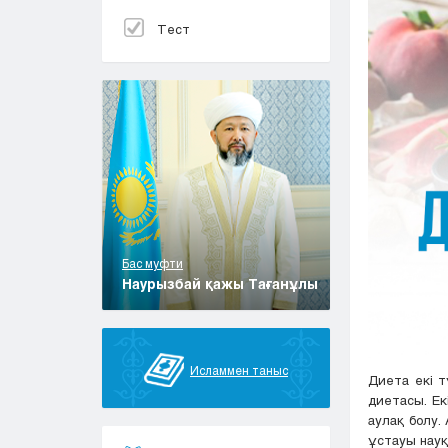
Тест
Бас муфти
Наурызбай қажы Тағанұлы
Исламмен таныс
Диета екі т
диетасы. Ек
аулақ болу.
ұстауы науқ