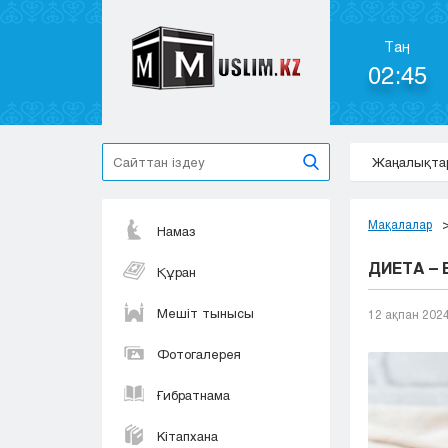
Таң
02:45
Жаңалықта
Мақалалар
Намаз
ДИЕТА – 
Құран
Мешіт тынысы
12 ақпан 202
Фотогалерея
Ғибратнама
Кітапхана