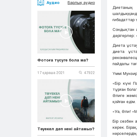
Аудио
Барлық аудио
Диетаның 
шалдыққанд
ғибадаттар
Сондықтан а
дәрігерлер: 
Диета ұстау
диета ұста
реконвалесц
Фотоға түсуге бола ма?
пайдалы тағ
17 қараша 2021
47922
Үммі Мунзир
«Бір күні П
тұрған бола
Әлиге жеміс
қойған едім.
«Уа, Әли! «
Бір сөзбен 
керек. Біра
Тәуекел деп нені айтамыз?
нәрселердің