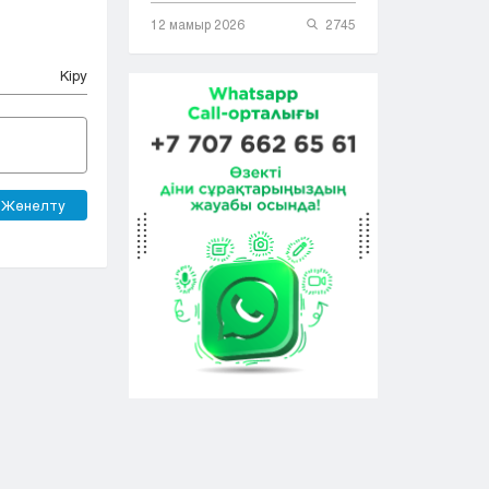
12 мамыр 2026
2745
Кіру
Жөнелту