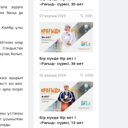
«Рағыд» сүресі, 35-аят
ала ауруға
не басқа да
07 маусым 2026
2031
. Кейбір ұлы
Өйткені олар
 Сондықтан
аулақ болып,
Бір күнде бір аят |
«Рағыд» сүресі, 34-аят
05 маусым 2026
2098
 көзі ауырып
сті өзі жеп,
арпа пісіріп
таны ұстануы
Бір күнде бір аят |
уі ұсынылған
«Рағыд» сүресі, 12-аят
олады.