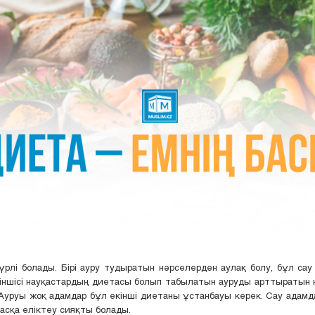
үрлі болады. Бірі ауру тудыратын нәрселерден аулақ болу, бұл са
іншісі науқастардың диетасы болып табылатын ауруды арттыратын
 Ауруы жоқ адамдар бұл екінші диетаны ұстанбауы керек. Сау адам
асқа еліктеу сияқты болады.