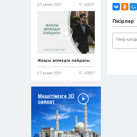
27 қазан 2021
40331
Пікірлер
Жақсы мінездің пайдасы
27 қазан 2021
20827
Мешітімізге 3D
саяхат