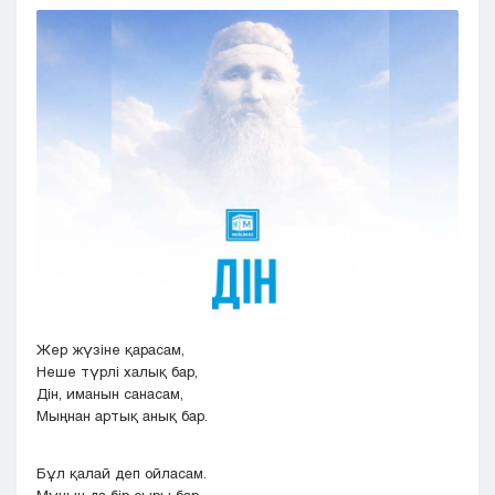
Кызылорда
Павлодар
Петропавловск
Семей
Талдыкорган
Тараз
Туркестан
Уральск
Усть-Каменогорск
Шымкент
Жер жүзіне қарасам,
Неше түрлі халық бар,
Дін, иманын санасам,
Мыңнан артық анық бар.
Бұл қалай деп ойласам.