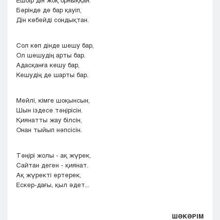
Ешбір дін жоқ орныққан.
Бәрінде де бар қауіп,
Дін көбейді сондықтан.
Сол көп дінде шешу бар,
Ол шешудің арты бар.
Адасқанға кешу бар,
Кешудің де шарты бар.
Мейлі, кімге шоқынсын,
Шын іздесе тәңірісін.
Қиянатты жау білсін,
Онан тыйып нәпсісін.
Тәңірі жолы - ақ жүрек,
Сайтан деген - қиянат.
Ақ жүректі ертерек,
Ескер-дағы, қыл әдет...
ШӘКӘРІМ