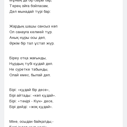
Мұның да бір сыры бар,
Терең ойға бойласам,
Дәл мынадай түрі бар:
Жардың шашы сансыз көп
Ол санауға келмей тұр.
Анық нұры осы деп,
Әркім бір тал ұстап жүр.
Біреу отқа жағынды,
Нұрдың түбі құдай деп.
He суретке табынды,
Олай емес, былай деп.
Бірі: «құдай бір десе»,
Бірі айтады: «көп құдай».
Бірі: «тәңірі - Күн» десе,
Бірі дейді: «жоқ құдай».
Міне, осыдан байқалды,-