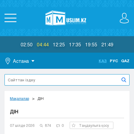
02:50
04:44
12:25
17:35
19:55
21:49
Астана
ҚАЗ
РУС
QAZ
Астана
Алматы
Актау
Актобе
Мақалалар
ДІН
Атырау
ДІН
Жезказган
Караганда
Кокшетау
07 шілде 2026
874
0
Таңдаулыға қосу
Костанай