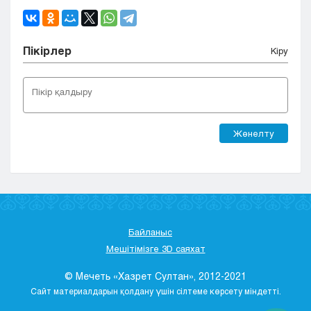
Пікірлер
Кіру
Жөнелту
Байланыс
Мешітімізге 3D саяхат
© Мечеть «Хазрет Султан», 2012-2021
Сайт материалдарын қолдану үшін сілтеме көрсету міндетті.