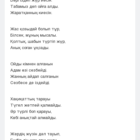
Бәрі іздеп жүр иесін.
Табамыз деп ойға алды.
Жаратқанның киесін.
Жас қозыдай болып тұр,
Білсек, мұның мысалы.
Қолтық, шабын түртіп жүр,
Анық соған ұқсады.
Ойды кімнен алғанын
Адам өзі сезбейді.
Жанның айдап салғанын
Сезбесе де іздейді.
Хақиқаттың тарауы
Түгел жетпей қалмайды.
Әр түрлі боп қарауы,
Көбі анықтай алмайды.
Жердің жүзін дәл тауып,