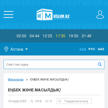
02:50
04:44
12:25
17:35
19:55
21:49
Астана
ҚАЗ
РУС
QAZ
Астана
Алматы
Актау
Актобе
Мақалалар
ЕҢБЕК ЖӘНЕ МАСЫЛДЫҚ!
Атырау
ЕҢБЕК ЖӘНЕ МАСЫЛДЫҚ!
Жезказган
Караганда
Кокшетау
16 сәуір 2026
1918
0
Таңдаулыға қосу
Костанай