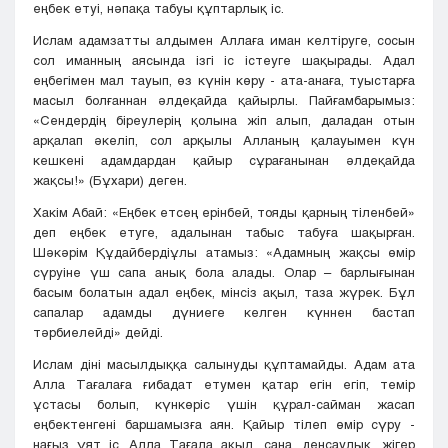
еңбек етуі, нәпақа табуы құптарлық іс.
Ислам адамзатты алдымен Аллаға иман келтіруге, сосын
сол иманның аясында ізгі іс істеуге шақырады. Адал
еңбегімен мал тауып, өз күнін көру - ата-анаға, туыстарға
масыл болғаннан әлдеқайда қайырлы. Пайғамбарымыз:
«Сендердің біреулерің қолына жіп алып, даладан отын
арқалап әкеліп, сол арқылы Алланың қалауымен күн
кешкені адамдардан қайыр сұрағанынан әлдеқайда
жақсы!» (Бұхари) деген.
Хакім Абай: «Еңбек етсең ерінбей, тояды қарның тіленбей»
деп еңбек етуге, адалынан табыс табуға шақырған.
Шәкәрім Құдайбердіұлы атамыз: «Адамның жақсы өмір
сүруіне үш сапа анық бола алады. Олар – барлығынан
басым болатын адал еңбек, мінсіз ақыл, таза жүрек. Бұл
сапалар адамды дүниеге келген күннен бастап
тәрбиелейді» дейді.
Ислам діні масылдыққа салынуды құптамайды. Адам ата
Алла Тағалаға ғибадат етумен қатар егін егіп, темір
ұстасы болып, күнкөріс үшін құрал-сайман жасап
еңбектенгені баршамызға аян. Қайыр тілеп өмір сүру -
нағыз ұят іс. Алла Тағала ақыл, сана, денсаулық, жігер