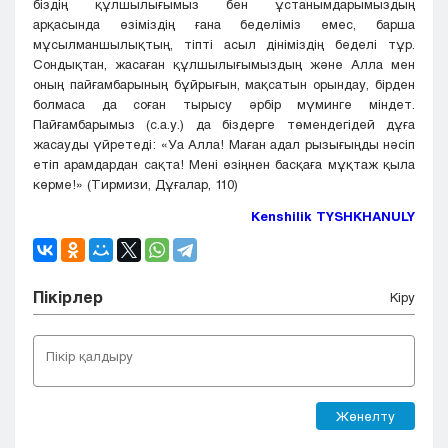
біздің құлшылығымыз бен ұстанымдарымыздың
арқасында өзіміздің ғана беделіміз емес, барша
мұсылманшылықтың, тіпті асыл дініміздің беделі тұр.
Сондықтан, жасаған құлшылығымыздың және Алла мен
оның пайғамбарының бұйрығын, мақсатын орындау, бірден
болмаса да соған тырысу әрбір мүминге міндет.
Пайғамбарымыз (с.а.у.) да біздерге төмендегідей дұға
жасауды үйретеді: «Уа Алла! Маған адал рызығыңды нәсіп
етіп арамдардан сақта! Мені өзіңнен басқаға мұқтаж қыла
көрме!» (Тирмизи, Дұғалар, 110)
Kenshilik TYSHKHANULY
Пікірлер
Кіру
Жөнелту