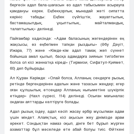
бергесін адал бала-шағасын өз адал табысымен асырауға
қамдануы керек. Еңбекқорлық мынадай жеті сипатта
көрініс табады: Еңбек сүйгіштік, жауаптылық,
бастамашылдық, ұқыптылық., майталмандық,
талаптылық» делінеді.
Пайғамбар хадисінде: «Адам баласының жегендерінен ең
жақсысы, өз еңбегімен тапқан рыздығы» (Әбу Дәуіт,
Ижара, 77) және «Кімде-кім адал тамақ жеп сүннет
бойынша амал қылып, басқа адамдарға зиянын тигізбеген
болса ол кісі жәннатқа кіреді» (Тирмизи, Сифатул-Қиямет,
60) деп бұйырады.
Ал Құран Кәрімде: «Олай болса, Алланың сендерге рызық
ретінде бергендерінен адалын және тазасын жеңдер; егер
оған құлшылық етсеңдер Алланың нығыметіне шүкірлік
етіңдер» (Нахл сүресі, 114) делінеді. Осыған мағыналас
ондаған аяттарды келтіруге болады.
Адал рызық іздеу, адал кәсіп жасау әрбір мұсылман адам
үшін міндет. Алаяқтық, кісі ақысын жеу дінімізде арам
әрекет. Сондықтан намаз оқып, дінге бет бұрып жүрген
азаматтар бұл мәселеде өте абай болуы тиіс. Өйткені