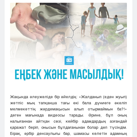
Кызылорда
Павлодар
Петропавловск
Семей
Талдыкорган
Тараз
Туркестан
Уральск
Усть-Каменогорск
Шымкент
Жақында әлеужеліде бір әйелдің: «Жалданып (еден жуып)
жетпіс мың тапқанша тағы екі бала дүниеге әкеліп
мелмекеттің жәрдемақысын алып отырмаймын ба?!»
деген мағынада видеосы тарады. Әрине, бұл оның
налығаннан айтқан сөзі, кейбір адамдардың азғандай
қаражат беріп, онысын бұлдағанынан болар деп түсіндім.
Бірақ, әрбір денсаулығы бар, шамасы келетін адамның