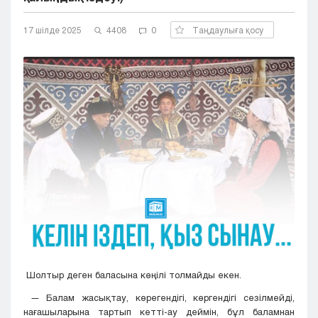
Кызылорда
17 шілде 2025
Павлодар
4408
0
Таңдаулыға қосу
Петропавловск
Семей
Талдыкорган
Тараз
Туркестан
Уральск
Усть-Каменогорск
Шымкент
Шолтыр деген баласына көңілі толмайды екен.
— Балам жасықтау, көрегендігі, көргендігі сезілмейді,
нағашыларына тартып кетті-ау деймін, бұл баламнан