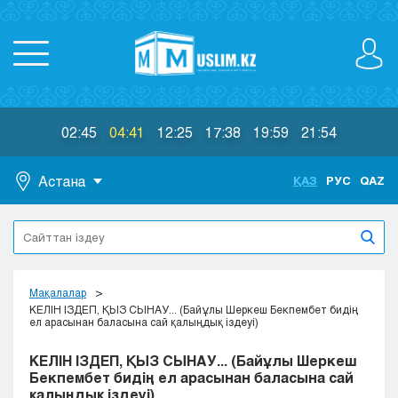
02:45
04:41
12:25
17:38
19:59
21:54
Астана
ҚАЗ
РУС
QAZ
Астана
Алматы
Актау
Актобе
Мақалалар
Атырау
КЕЛІН ІЗДЕП, ҚЫЗ СЫНАУ... (Байұлы Шеркеш Бекпембет бидің
ел арасынан баласына сай қалыңдық іздеуі)
Жезказган
Караганда
КЕЛІН ІЗДЕП, ҚЫЗ СЫНАУ... (Байұлы Шеркеш
Кокшетау
Бекпембет бидің ел арасынан баласына сай
қалыңдық іздеуі)
Костанай