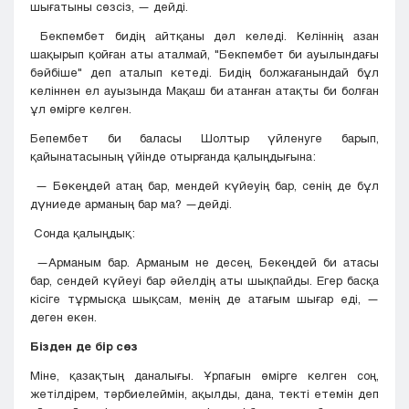
шығатыны сөзсіз, — дейді.
Бекпембет бидің айтқаны дәл келеді. Келіннің азан
шақырып қойған аты аталмай, "Бекпембет би ауылындағы
бәйбіше" деп аталып кетеді. Бидің болжағанындай бұл
келіннен ел ауызында Мақаш би атанған атақты би болған
ұл өмірге келген.
Бепембет би баласы Шолтыр үйленуге барып,
қайынатасының үйінде отырғанда қалыңдығына:
— Бөкеңдей атаң бар, мендей күйеуің бар, сенің де бұл
дүниеде арманың бар ма? —дейді.
Сонда қалыңдық:
—Арманым бар. Арманым не десең, Бекеңдей би атасы
бар, сендей күйеуі бар әйелдің аты шықпайды. Егер басқа
кісіге тұрмысқа шықсам, менің де атағым шығар еді, —
деген екен.
Бізден де бір сөз
Міне, қазақтың даналығы. Ұрпағын өмірге келген соң,
жетілдірем, тәрбиелеймін, ақылды, дана, текті етемін деп