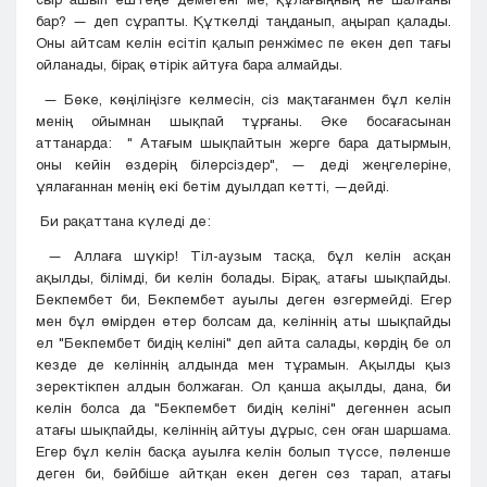
бар? — деп сұрапты. Құткелді таңданып, аңырап қалады.
Оны айтсам келін есітіп қалып ренжімес пе екен деп тағы
ойланады, бірақ өтірік айтуға бара алмайды.
— Бөке, көңіліңізге келмесін, сіз мақтағанмен бұл келін
менің ойымнан шықпай тұрғаны. Әке босағасынан
аттанарда: " Атағым шықпайтын жерге бара датырмын,
оны кейін өздерің білерсіздер", — деді жеңгелеріне,
ұялағаннан менің екі бетім дуылдап кетті, —дейді.
Би рақаттана күледі де:
— Аллаға шүкір! Тіл-аузым тасқа, бұл келін асқан
ақылды, білімді, би келін болады. Бірақ, атағы шықпайды.
Бекпембет би, Бекпембет ауылы деген өзгермейді. Егер
мен бұл өмірден өтер болсам да, келіннің аты шықпайды
ел "Бекпембет бидің келіні" деп айта салады, көрдің бе ол
кезде де келіннің алдында мен тұрамын. Ақылды қыз
зеректікпен алдын болжаған. Ол қанша ақылды, дана, би
келін болса да "Бекпембет бидің келіні" дегеннен асып
атағы шықпайды, келіннің айтуы дұрыс, сен оған шаршама.
Егер бұл келін басқа ауылға келін болып түссе, пәленше
деген би, бәйбіше айтқан екен деген сөз тарап, атағы