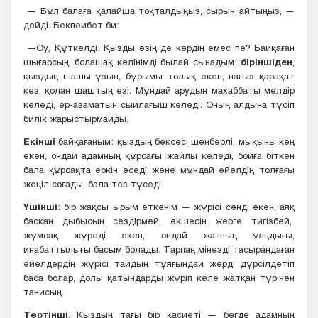
— Бұл балаға қалайша тоқталдыңыз, сырын айтыңыз, —
дейді. Бекпеибет би:
—Оу, Құткелді! Қызды өзің де көрдің емес пе? Байқаған
шығарсың, болашақ келінімді былай сынадым:
біріншіден
,
қыздың шашы ұзын, бұрымы толық екен, нағыз қарақат
көз, қолаң шаштың өзі. Мұндай арудың махаббаты мөлдір
келеді, ер-азаматын сыйлағыш келеді. Оның алдына түсіп
билік жарыстырмайды.
Екінші
байқағаным: қыздың бөксесі шеңберлі, мықыны кең
екен, ондай адамның құрсағы жайлы келеді, бойға біткен
бала құрсақта еркін өседі және мұндай әйелдің толғағы
жеңіл соғады, бала тез түседі.
Үшінші
: бір жақсы ырым еткенім — жүрісі сәнді екен, аяқ
басқан дыбысын сездірмей, өкшесін жерге тигізбей,
жұмсақ жүреді екен, ондай жанның ұяңдығы,
инабаттылығы басым болады. Тарпаң мінезді тасыраңдаған
әйелдердің жүрісі тайдың тұяғындай жерді дүрсілдетіп
баса болар, долы қатындарды жүріп келе жатқан түрінен
танисың.
Т
ө
ртінші
, Қыздың тағы бір қасиеті — бөгде адамның