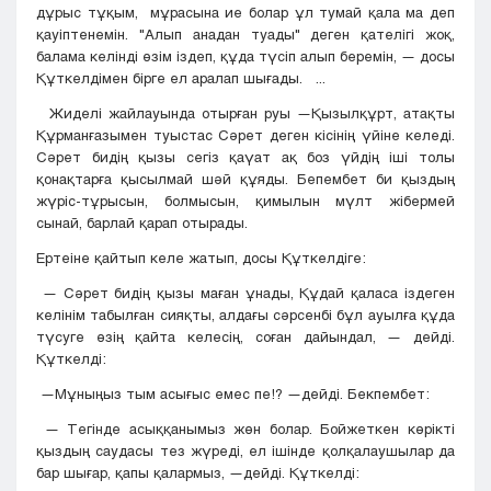
дұрыс тұқым, мұрасына ие болар ұл тумай қала ма деп
қауіптенемін. "Алып анадан туады" деген қателігі жоқ,
балама келінді өзім іздеп, құда түсіп алып беремін, — досы
Құткелдімен бірге ел аралап шығады. ...
Жиделі жайлауында отырған руы —Қызылқұрт, атақты
Құрманғазымен туыстас Сәрет деген кісінің үйіне келеді.
Сәрет бидің қызы сегіз қаүат ақ боз үйдің іші толы
қонақтарға қысылмай шәй құяды. Бепембет би қыздың
жүріс-тұрысын, болмысын, қимылын мүлт жібермей
сынай, барлай қарап отырады.
Ертеіне қайтып келе жатып, досы Құткелдіге:
— Сәрет бидің қызы маған ұнады, Құдай қаласа іздеген
келінім табылған сияқты, алдағы сәрсенбі бұл ауылға құда
түсуге өзің қайта келесің, соған дайындал, — дейді.
Құткелді:
—Мұныңыз тым асығыс емес пе!? —дейді. Бекпембет:
— Тегінде асыққанымыз жөн болар. Бойжеткен көрікті
қыздың саудасы тез жүреді, ел ішінде қолқалаушылар да
бар шығар, қапы қалармыз, —дейді. Құткелді: