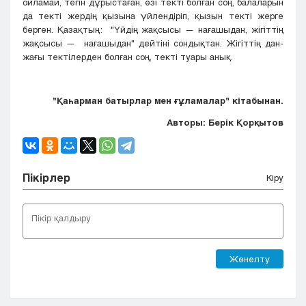
ойламай, тегін дұрыстаған, өзі текті болған соң, балаларын
да текті жердің қызына үйлендіріп, қызын текті жерге
берген. Қазақтың: "Үйдің жақсысы — нағашыдан, жігіттің
жақсысы — нағашыдан" дейтіні сондықтан. Жігіттің дан-
жағы тектілерден болған соң, текті туары анық.
"Қаһарман батырлар мен ғұламалар" кітабынан.
Авторы: Берік Қорқытов
Пікірлер
Кіру
Жөнелту