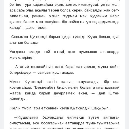
бетіне тура қарамайды екен, демек иманжүзді, ұяты мол,
аса сабырлы, ақылы терең болса керек, байсалды жан бет-
әлпетінен, реңінен білініп тұрмай ма? Құдайым несіп
қылса, балам мен екеуінен бір лайвқты ұрпақ ардымызда
қалар"— деген екен.
Сонымен Құткелді барып құда түседі. Құда болып, қыз
алатын болады.
Уағдалы күнде той өтеді, қыз ауылынан аттанарда
жеңгелеріне:
—Атағым шықпайтын елге бара жатырмын, мұны кейін
білерсіздер, — сыңсып қоштасады.
Мұны Құткелді есітіп қалып, ашуланады, бір сөз
қозғамайды. "Бекпембет бидің келіні болып атағы шықпай
жатса, қайда барып дәуірлемек екен, — деп іштей
ойлайды.
Келін түсіп, той өткеннен кейін Құткелдіні шақырып,
—Құдалыққа барғандағы әңгімеңді түгел айтпаған
сияқтысың, әке босағасынан аттанарда тума-туымтарына
сыр ашып ештеңе демегені ме, құлағыңның не шалғаны