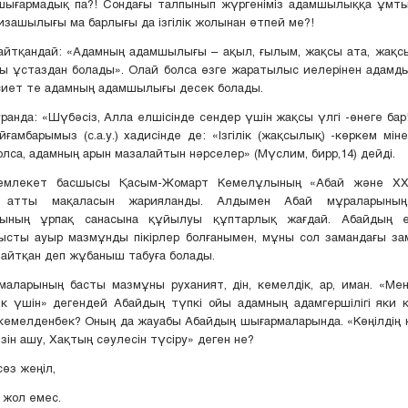
шығармадық па?! Сондағы талпынып жүргеніміз адамшылыққа ұмты
зашылығы ма барлығы да ізгілік жолынан өтпей ме?!
айтқандай: «Адамның адамшылығы – ақыл, ғылым, жақсы ата, жақс
сы ұстаздан болады». Олай болса өзге жаратылыс иелерінен адамд
сиет те адамның адамшылығы десек болады.
ранда: «Шүбәсіз, Алла елшісінде сендер үшін жақсы үлгі -өнеге бар!»
айғамбарымыз (с.а.у.) хадисінде де: «Ізгілік (жақсылық) -көркем мін
лса, адамның арын мазалайтын нәрселер» (Мүслим, бирр,14) дейді.
емлекет басшысы Қасым-Жомарт Кемелұлының «Абай және ХХІ
» атты мақаласын жарияланды. Алдымен Абай мұраларының
рының ұрпақ санасына құйылуы құптарлық жағдай. Абайдың е
тысты ауыр мазмұнды пікірлер болғанымен, мұны сол замандағы за
 айтқан деп жұбаныш табуға болады.
маларының басты мазмұны руханият, дін, кемелдік, ар, иман. «Ме
к үшін» дегендей Абайдың түпкі ойы адамның адамгершілігі яки к
кемелденбек? Оның да жауабы Абайдың шығармаларында. «Көңілдің к
зін ашу, Хақтың сәулесін түсіру» деген не?
сөз жеңіл,
 жол емес.