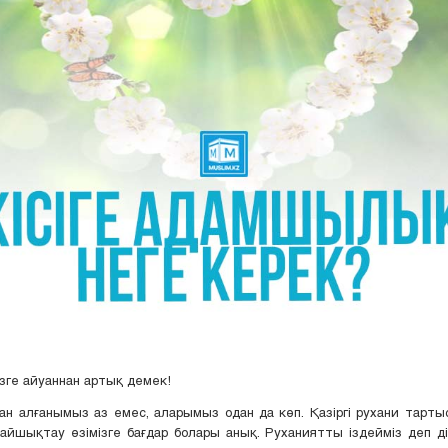
зге айуаннан артық демек!
ан алғанымыз аз емес, аларымыз одан да көп. Қазіргі рухани тарт
йшықтау өзімізге бағдар болары анық. Руханиятты іздейміз деп ді