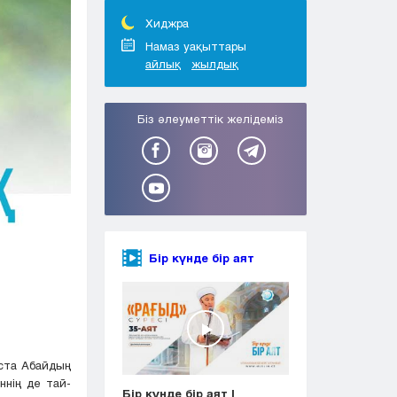
Тараз
Туркестан
Хиджра
Уральск
Намаз уақыттары
айлық
жылдық
Усть-Каменогорск
Шымкент
Біз әлеуметтік желідеміз
Бір күнде бір аят
ыста Абайдың
ннің де тай-
Бір күнде бір аят |