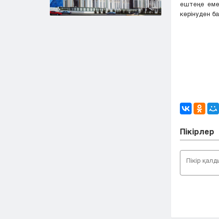
ештеңе еме
көрінуден б
Пікірлер