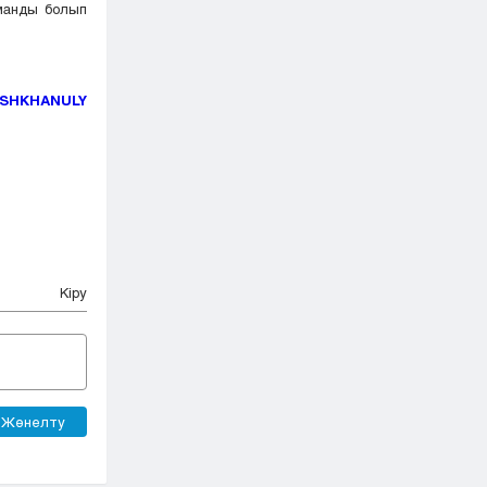
манды болып
TYSHKHANULY
Кіру
Жөнелту