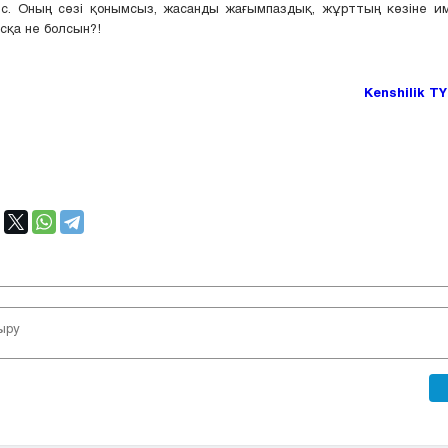
с. Оның сөзі қонымсыз, жасанды жағымпаздық, жұрттың көзіне и
асқа не болсын?!
Kenshilik 