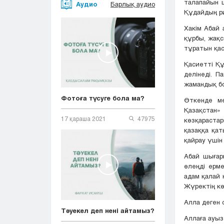
талапайын 
Аудио
Барлық аудио
Құдайдың ри
Хакім Абай 
құрбы, жақ
тұратын қа
Қасиетті Құ
делінеді. П
жамандық бо
Фотоға түсуге бола ма?
Өткенде м
Қазақстан
17 қараша 2021
47975
көзқараста
қазаққа қа
қайрау үшін
Абай шығар
өлеңді ерме
адам қалай 
Жүректің кө
Алла деген 
Тәуекел деп нені айтамыз?
Аллаға ауыз