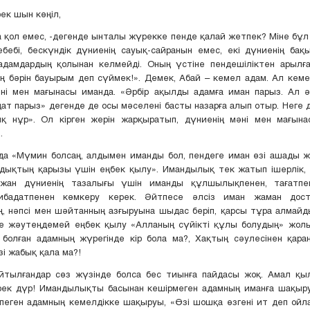
ек шын көңіл,
а қол емес, -дегенде ынталы жүрекке пенде қалай жетпек? Міне бұл А
ебебі, бескүндік дүниенің сауық-сайранын емес, екі дүниенің ба
адамдардың қолынан келмейді. Оның үстіне пендешіліктен арылға
 бәрін бауырым деп сүймек!». Демек, Абай – кемел адам. Ал кем
әні мен мағынасы иманда. «Әрбір ақылды адамға иман парыз. Ал ә
дат парыз» дегенде де осы мәселені басты назарға алып отыр. Неге д
ық нұр». Ол кірген жерін жарқыратып, дүниенің мәні мен мағына
.
да «Мүмин болсаң, алдымен иманды бол, пендеге иман өзі ашады ж
мдықтың қарызы үшін еңбек қылу». Имандылық тек жатып ішерлік,
 жан дүниенің тазалығы үшін иманды құлшылықпенен, тағатп
ибадатпенен көмкеру керек. Әйтпесе әлсіз иман жаман дост
, нәпсі мен шәйтанның азғыруына шыдас беріп, қарсы тұра алмайд
уге жәутеңдемей еңбек қылу «Алланың сүйікті құлы болудың» жол
 болған адамның жүрегінде кір бола ма?, Хақтың сәулесінен қара
зі жабық қала ма?!
айтылғандар сөз жүзінде болса бес тиынға пайдасы жоқ. Амал қыл
рек дүр! Имандылықты басынан кешірмеген адамның иманға шақыру
еген адамның кемелдікке шақыруы, «Өзі шошқа өзгені ит деп ойл