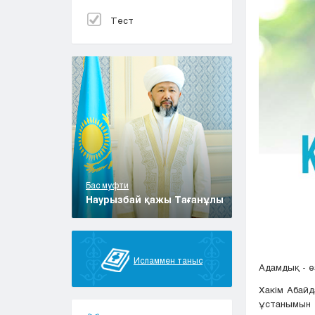
Тест
Бас муфти
Наурызбай қажы Тағанұлы
Исламмен таныс
Адамдық - ө
Хакім Абайд
ұстанымын а