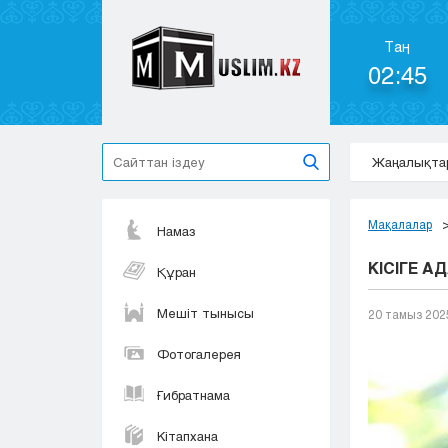
Таң
02:45
Жаңалықта
Мақалалар
Намаз
КІСІГЕ 
Құран
Мешіт тынысы
20 тамыз 202
Фотогалерея
Ғибратнама
Кітапхана