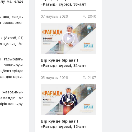
лу ма, әлде
«Рағыд» сүресі, 35-аят
ы ана, жақсы
07 маусым 2026
2040
ы ерекшелеп
 (Ахзаб, 21)
ез-құлық. Ал
 ғасырдағы
Бір күнде бір аят |
 жаңғыруы,
«Рағыд» сүресі, 34-аят
ңбектерінде
мандастарын
05 маусым 2026
2107
н жазбаймын
емелдігі. Ал
ірін қашыру,
Бір күнде бір аят |
«Рағыд» сүресі, 12-аят