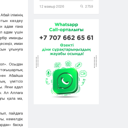
12 мамыр 2026
2759
бай ілімінің
қытын көздеу
н адам ғана
ел адам үшін
рбір иманды
есеңіз, иман
сын ұғынуға
ол». Осыдан
 тоғышарлық
енен Абайша
ың, үмітсіз
ы. Яғни адал
ы. Ал Аллаға
ңғы қала ма,
ып, пайдаға
ы, кемелдік
ардан» басқа