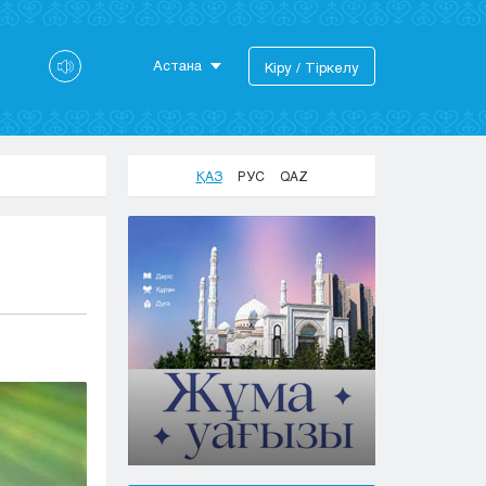
Астана
Кіру / Тіркелу
Астана
Алматы
Актау
ҚАЗ
РУС
QAZ
Актобе
Атырау
Жезказган
Караганда
Кокшетау
Костанай
Кызылорда
Павлодар
Петропавловск
Семей
Талдыкорган