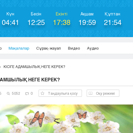
Күн
Бесін
Екінті
Ақшам
Құптан
04:41
12:25
17:38
19:59
21:54
р
Мақалалар
Сұрақ-жауап
Видео
Аудио
КІСІГЕ АДАМШЫЛЫҚ НЕГЕ КЕРЕК?
АДАМШЫЛЫҚ НЕГЕ КЕРЕК?
5
5052
0
Таңдаулыға қосу
Оқу режимі