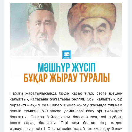
Кызылорда
Павлодар
Петропавловск
Семей
Талдыкорган
Тараз
Туркестан
Уральск
Усть-Каменогорск
Шымкент
Табиғи жаратылысында біздің қазақ тілді, сөзге шешен
халықтың қатарына жататыны белгілі. Осы халықтың бір
перзенті – ақыл, сөз шебері Бұқар жырау жасында тілі кем
болып туыпты. 8–9 жасқа дейін сөзі баяу әрі түсініксіз
болыпты. Осыған байланысты болса керек, өзі тұйық,
сөзге сараң болыпты. Тілі кем болған соң, елден
оқшауланып өсіпті. Осы мінезіне қарай, ел «мылқау бала»