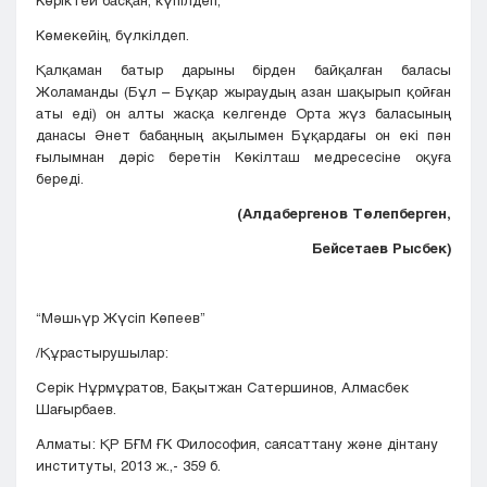
Көріктей басқан, күпілдеп,
Көмекейің, бүлкілдеп.
Қалқаман батыр дарыны бірден байқалған баласы
Жоламанды (Бұл – Бұқар жыраудың азан шақырып қойған
аты еді) он алты жасқа келгенде Орта жүз баласының
данасы Әнет бабаңның ақылымен Бұқардағы он екі пән
ғылымнан дәріс беретін Көкілташ медресесіне оқуға
береді.
(Алдабергенов Төлепберген,
Бейсетаев Рысбек)
“Мәшһүр Жүсіп Көпеев”
/Құрастырушылар:
Серік Нұрмұратов, Бақытжан Сатершинов, Алмасбек
Шағырбаев.
Алматы: ҚР БҒМ ҒК Философия, саясаттану және дінтану
институты, 2013 ж.,- 359 б.