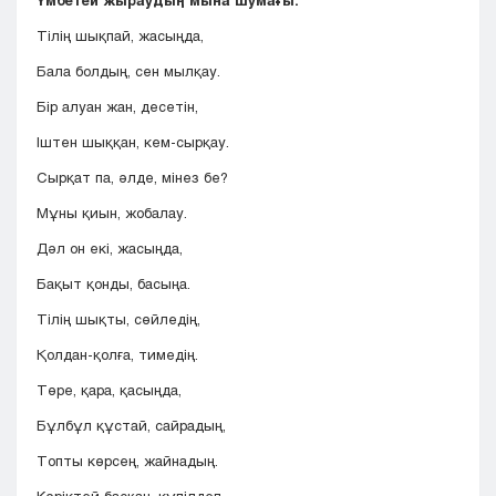
Үмбетей жыраудың мына шумағы:
Тілің шықпай, жасыңда,
Бала болдың, сен мылқау.
Бір алуан жан, десетін,
Іштен шыққан, кем-сырқау.
Сырқат па, әлде, мінез бе?
Мұны қиын, жобалау.
Дәл он екі, жасыңда,
Бақыт қонды, басыңа.
Тілің шықты, сөйледің,
Қолдан-қолға, тимедің.
Төре, қара, қасыңда,
Бұлбұл құстай, сайрадың,
Топты көрсең, жайнадың.