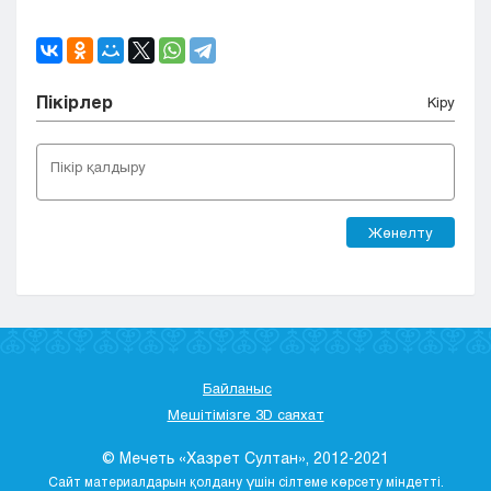
Пікірлер
Кіру
Жөнелту
Байланыс
Мешітімізге 3D саяхат
© Мечеть «Хазрет Султан», 2012-2021
Сайт материалдарын қолдану үшін сілтеме көрсету міндетті.