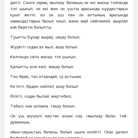
депті. Сөзге сараң, мылқау баланың он екі жасқа толғанда
тілі шығып, он екі мен он үштің арасында құрдастарын
қуып жетіп, ал он үш пен он алтының арасында
замандастарын басып озып, және жай сөйлемей, жырлап
қоя беретін болыпты.
Туыпты Бұқар жырау, сақау болып,
Жүріпті содан аз жыл, ақау болып.
Келгенде сегіз жасқа, тілі шығып,
Қалыпты есік көзі, жақау болып.
Тек бірақ, тас атқандай, су астынан,
Кетіпті, бірден сөйлеп, асау болып.
Өсіпті, содан былай, мәртебесі,
Төбесі, көк аспанға, тақау болып.
Он үш мүшелі жастан асқан соң, «мылқау бала» той-
думанның,
ойын-сауықтың баласы болып шыға келіпті. Оған дәлел