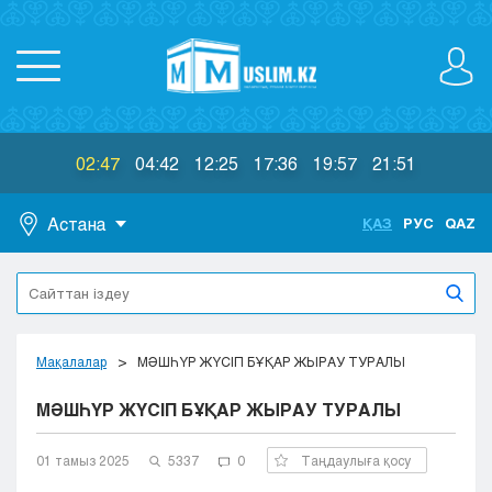
02:47
04:42
12:25
17:36
19:57
21:51
Астана
ҚАЗ
РУС
QAZ
Астана
Алматы
Актау
Актобе
Мақалалар
МӘШҺҮР ЖҮСІП БҰҚАР ЖЫРАУ ТУРАЛЫ
Атырау
МӘШҺҮР ЖҮСІП БҰҚАР ЖЫРАУ ТУРАЛЫ
Жезказган
Караганда
Кокшетау
01 тамыз 2025
5337
0
Таңдаулыға қосу
Костанай