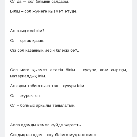
Ол да — сол білімнің салдары.
Білім – сол жүйеге қызмет етуде.
Ал оның иесі кім?
Ол – ортақ қазан.
Сіз сол қазанның иесін білесіз бе?..
Сол иеге қызмет ететін білім – хусули, яғни сыртқы,
материалдық ілім.
Ал адам табиғатына тән – хузури ілім.
Ол – жүректен.
Ол – болмыс арқылы танылатын.
Алла адамды кемел күйде жаратты.
Сондықтан адам – оқу-білімге мұқтаж емес.