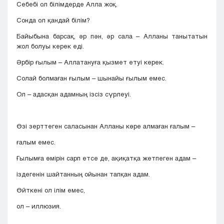
Себебі ол білімдерде Алла жоқ.
Сонда ол қандай білім?
Байыбына барсақ, әр пән, әр сала – Алланы танытатын
жол болуы керек еді.
Әрбір ғылым – Аллатануға қызмет етуі керек.
Солай болмаған ғылым – шынайы ғылым емес.
Ол – адасқан адамның ізсіз сүрлеуі.
Өзі зерттеген саласынан Алланы көре алмаған ғалым –
ғалым емес.
Ғылымға өмірін сарп етсе де, ақиқатқа жетпеген адам –
іздегенін шайтанның ойынан тапқан адам.
Өйткені ол ілім емес,
ол – иллюзия.