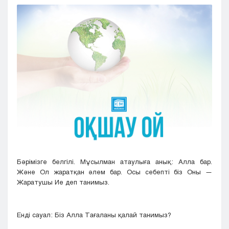
Кызылорда
Павлодар
Петропавловск
Семей
Талдыкорган
Тараз
Туркестан
Уральск
Усть-Каменогорск
Шымкент
Бәрімізге белгілі. Мұсылман атаулыға анық: Алла бар.
Және Ол жаратқан әлем бар. Осы себепті біз Оны —
Жаратушы Ие деп танимыз.
Енді сауал: Біз Алла Тағаланы қалай танимыз?