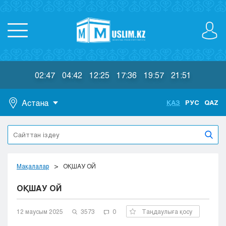
02:47
04:42
12:25
17:36
19:57
21:51
Астана
ҚАЗ
РУС
QAZ
Астана
Алматы
Актау
Актобе
Мақалалар
ОҚШАУ ОЙ
Атырау
ОҚШАУ ОЙ
Жезказган
Караганда
Кокшетау
12 маусым 2025
3573
0
Таңдаулыға қосу
Костанай