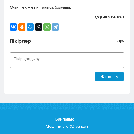
Оған тек – өзін таныса болғаны.
Қ
ұдияр
БІЛӘЛ
Пікірлер
Кіру
Жөнелту
Байланыс
Мешітімізге 3D саяхат