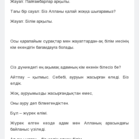
Жауап: Пайғамбарлар арқылы.
Тағы бір сауал: Біз Алланы қалай жоққа шығарамыз?
Жауап: Білім арқылы.
Осы қарапайым сұрақтар мен жауаптардан-ақ білім иесінің
кім екендігін бағамдауға болады.
Сіз дүниедегі ең ақымақ адамның кім екенін білесіз бе?
Айтпау – қылмыс. Себебі, ауруын жасырған өледі. Біз
өлдік.
Жоқ, ауруымызды жасырғандықтан емес,
Оны ауру деп білмегендіктен.
Бұл – жүрек өлімі.
Жүрек өлген кезде адам мен Алланың арасындағы
байланыс үзіледі.