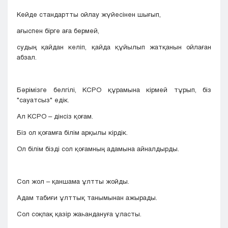
Кейде стандартты ойлау жүйесінен шығып,
ағыспен бірге аға бермей,
судың қайдан келіп, қайда құйылып жатқанын ойлаған
абзал.
Бәрімізге белгілі, КСРО құрамына кірмей тұрып, біз
"сауатсыз" едік.
Ал КСРО – дінсіз қоғам.
Біз ол қоғамға білім арқылы кірдік.
Ол білім бізді сол қоғамның адамына айналдырды.
Сол жол – қаншама ұлтты жойды.
Адам табиғи ұлттық танымынан ажырады.
Сол соқпақ қазір жаһандануға ұласты.