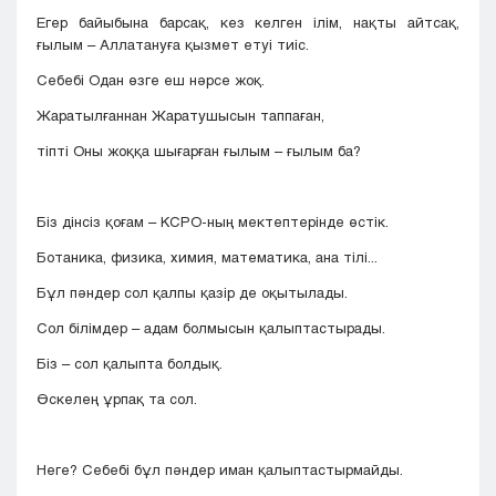
Егер байыбына барсақ, кез келген ілім, нақты айтсақ,
ғылым – Аллатануға қызмет етуі тиіс.
Себебі Одан өзге еш нәрсе жоқ.
Жаратылғаннан Жаратушысын таппаған,
тіпті Оны жоққа шығарған ғылым – ғылым ба?
Біз дінсіз қоғам – КСРО-ның мектептерінде өстік.
Ботаника, физика, химия, математика, ана тілі...
Бұл пәндер сол қалпы қазір де оқытылады.
Сол білімдер – адам болмысын қалыптастырады.
Біз – сол қалыпта болдық.
Өскелең ұрпақ та сол.
Неге? Себебі бұл пәндер иман қалыптастырмайды.