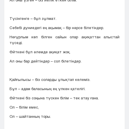
Ал оны үзген – біз иелік еткен білім.
Түсінгенге – бұл зұлмат.
Себебі дүниедегі ең ақымақ – бір нәрсе білетіндер.
Неғұрлым көп білген сайын олар ақиқаттан алыстай
түседі.
Өйткені бұл әлемде ақиқат жоқ.
Ал оны бар дейтіндер – сол білетіндер.
Қайғылысы – біз соларды ұлықтап келеміз.
Бұл – адам баласының ең үлкен қателігі.
Өйткені біз соңына түскен білім – тек атау ғана.
Ол – білім емес,
Ол – шайтанның торы.