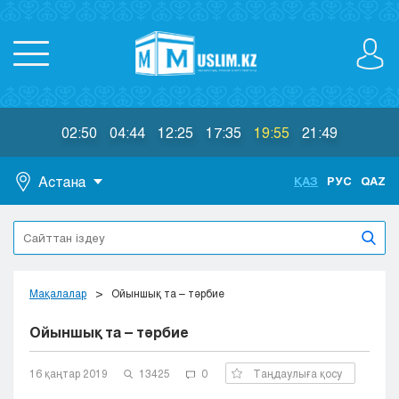
02:50
04:44
12:25
17:35
19:55
21:49
Астана
ҚАЗ
РУС
QAZ
Астана
Алматы
Актау
Актобе
Мақалалар
Ойыншық та – тәрбие
Атырау
Ойыншық та – тәрбие
Жезказган
Караганда
Кокшетау
16 қаңтар 2019
13425
0
Таңдаулыға қосу
Костанай