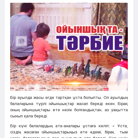
Кызылорда
Павлодар
Петропавловск
Семей
Талдыкорган
Тараз
Туркестан
Уральск
Усть-Каменогорск
Шымкент
Бір ауылда жасы егде тартқан ұста болыпты. Ол ауылдың
балаларына түрлі ойыншықтар жасап береді екен. Бірақ
оның ойыншықтары өте нәзік болғандықтан, аз уақытта
сынып қала береді.
Бір күні балалардың ата-аналары ұстаға келіп: « Ұста,
сіздің жасаған ойыншықтарыңыз өте әдемі, бірақ тым