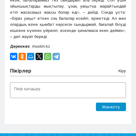
нәзік, балаларымыз тез сындырып ала береді. Сол үшін
ойыншықтарды мықтылау, ұзақ уақытқа жарайтындай
етіп жасасаңыз жақсы болар еді», – дейді. Сонда ұста:
«Біраз уақыт өткен соң балалар есейіп, ержетеді. Ал мен
олардың өзіне қымбат нәрсесін сындырмай, бағалай білуді
кішкене күнінен үйреніп, өскенде қиналмаса екен деймін»,
– деп жауап береді.
Дереккөз
: muslim.kz
Пікірлер
Кіру
Жөнелту