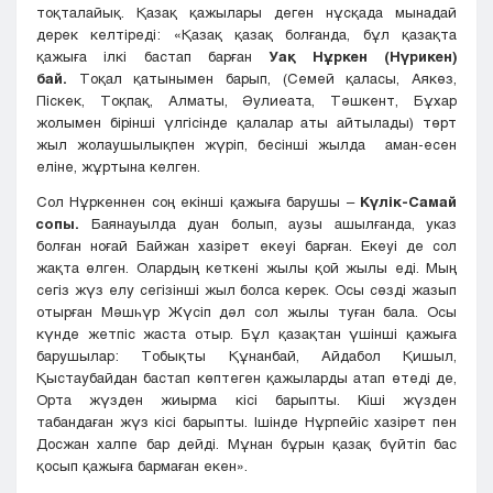
тоқталайық. Қазақ қажылары деген нұсқада мынадай
дерек келтіреді: «Қазақ қазақ болғанда, бұл қазақта
қажыға ілкі бастап барған
Уақ Нұркен (Нүрикен)
бай.
Тоқал қатынымен барып, (Семей қаласы, Аякөз,
Піскек, Тоқпақ, Ал­маты, Әулиеата, Тәшкент, Бұхар
жолымен бірінші үлгісінде қалалар аты айтылады) төрт
жыл жолаушылықпен жүріп, бесінші жылда аман-есен
еліне, жұртына келген.
Сол Нұркеннен соң екінші қажыға барушы –
Күлік-Самай
сопы.
Баянауылда дуан болып, аузы ашылғанда, указ
болған ноғай Байжан хазірет екеуі барған. Екеуі де сол
жақта өлген. Олардың кеткені жылы қой жылы еді. Мың
сегіз жүз елу сегізінші жыл болса керек. Осы сөзді жазып
отырған Мәшһүр Жүсіп дәл сол жылы туған бала. Осы
күнде жетпіс жаста отыр. Бұл қазақтан үшінші қажыға
барушылар: Тобықты Құнанбай, Айдабол Қишыл,
Қыстаубайдан бастап көптеген қажыларды атап өтеді де,
Орта жүзден жиырма кісі барып­ты. Кіші жүзден
табандаған жүз кісі барып­ты. Ішінде Нұрпейіс хазірет пен
Досжан халпе бар дейді. Мұнан бұрын қазақ бүйтіп бас
қосып қажыға бармаған екен».