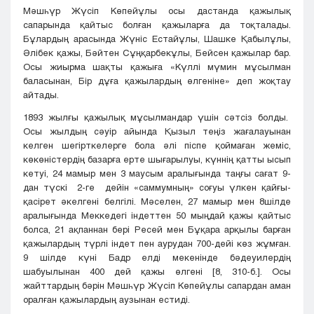
Мәшһүр Жүсіп Көпейұлы осы дастанда қажылық
сапарында қайтыс болған қажыларға да тоқталады.
Бұлардың арасында Жүніс Естайұлы, Шашке Қабылұлы,
Әлібек қажы, Бәйтен Сұңқарбекұлы, Бейсен қажылар бар.
Осы жиырма шақты қажыға «Күллі мүмин мұсылман
баласынан, Бір дұға қажылардың өлгеніне» деп жоқтау
айтады.
1893 жылғы қажылық мұсылмандар үшін сәтсіз болды.
Осы жылдың сәуір айында Қызыл теңіз жағалауынан
келген шегірткелерге бола әлі піспе қоймаған жеміс,
көкөністердің базарға ерте шығарылуы, күннің қатты ысып
кетуі, 24 мамыр мен 3 маусым аралығында таңғы сағат 9-
дан түскі 2-ге дейін «саммумның» соғуы үлкен қайғы-
қасірет әкелгені белгілі. Мәселен, 27 мамыр мен 8шілде
аралығында Меккедегі індеттен 50 мыңдай қажы қайтыс
болса, 21 ақпаннан бері Ресей мен Бұқара арқылы барған
қажылардың түрлі індет пен аурудан 700-дейі көз жұмған.
9 шілде күні Бадр елді мекенінде бәдеуилердің
шабуылынан 400 дей қажы өлгені [8, 310-б.]. Осы
жайттардың бәрін Мәшһүр Жүсіп Көпейұлы сапардан аман
оралған қажылардың аузынан естиді.