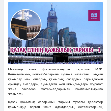
Кызылорда
Павлодар
Петропавловск
Семей
Талдыкорган
Тараз
Туркестан
Уральск
Усть-Каменогорск
Шымкент
Мақалада ақын, фольклортанушы, тарихшы М.Ж.
Көпейұлының қолжазбаларына сүйене қазақтан шыққан
қажылар мен олардың қажылық сапардың парыздарын
орындау амалдары, туындаған жол қиындықтары мұрағат
және баспасөз материалдарымен байланыстырыла
жазылған.
Қазақ қажылық сапарының тарихы туралы деректер
қажылыққа барған жеке адамдардың естеліктерінен,