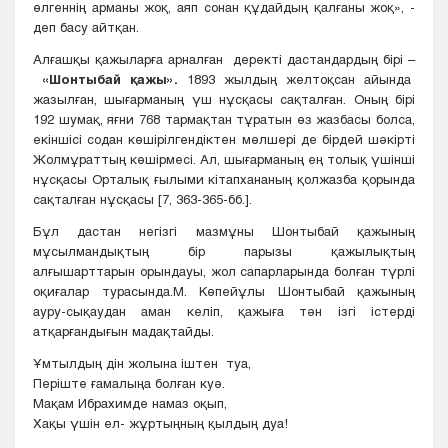
өлгеннің арманы жоқ, аяп сонан құдайдың қалғаны жоқ», -
деп басу айтқан.
Алғашқы қажыларға арналған деректі дастандардың бірі –
«Шонтыбай қажы».
1893 жылдың желтоқсан айында
жазылған, шығарманың үш нұсқасы сақталған. Оның бірі
192 шумақ, яғни 768 тармақтан тұратын өз жазбасы болса,
екіншісі содан көшірілгендіктен мөлшері де бірдей шәкірті
Жолмұраттың көшірмесі. Ал, шығарманың ең толық үшінші
нұсқасы Орталық ғылыми кітапхананың қолжазба қорында
сақталған нұсқасы [7, 363-365-бб.].
Бұл дастан негізгі мазмұны Шонтыбай қажының
мұсылмандықтың бір парызы қажылықтың
алғышарттарын орындауы, жол сапарларында болған түрлі
оқиғалар турасында.М. Көпейұлы Шонтыбай қажының
ауру-сықаудан аман келіп, қажыға тән ізгі істерді
атқарғандығын мадақтайды.
Ұмтылдың дін жолына іштен туа,
Періште ғамалыңа болған куә.
Мақам Ибрахимде намаз оқып,
Хақы үшін ел- жұртыңның қылдың дуа!