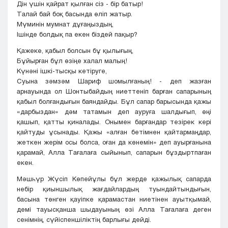
Дін үшін қайрат қылған сіз - бір батыр!
Талай бай боқ басында өліп жатыр.
Мүминін мумнат дұғаңыздың,
Ішінде болдық па екен біздей пақыр?
Қажеке, қабыл болсын бұ қылығың,
Бұйырған бұл өзіңе халал малың!
Күнәні ішкі-тысқы кетіруге,
Суына зәмзәм Шариф шомылғаның! - деп жазған
арнауында ол Шонтыбайдың ниеттеніп барған сапарының
қабыл болғандығын баяндайды. Бұл сапар барысында қажы
«дарбыздан» дәм татамын деп ауруға шалдығып, өңі
қашып, қатты қиналады. Онымен барғандар тезірек кері
қайтуды ұсынады. Қажы «алған бетімнен қайтармаңдар,
жеткен жерім осы болса, оған да көнемін» деп ауырғанына
қарамай, Алла Тағалаға сыйынып, сапарын бұздыртпаған
екен.
Мәшһүр Жүсіп Көпейұлы бұл жерде қажылық сапарда
небір қиыншылық жағдайлардың туындайтындығын,
басына төнген қауіпке қарамастан ниетінен ауытқымай,
демі тауысқанша шыдауының өзі Алла Тағалаға деген
сенімнің, сүйіспеншіліктің барлығы дейді.