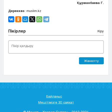
Құрманбаева Г.
Дереккөз
: muslim.kz
Пікірлер
Кіру
Жөнелту
Байланыс
Мешітімізге 3D саяхат