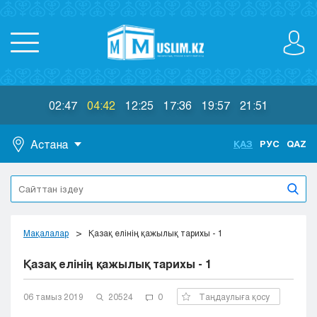
02:47
04:42
12:25
17:36
19:57
21:51
Астана
ҚАЗ
РУС
QAZ
Астана
Алматы
Актау
Актобе
Мақалалар
Қазақ елінің қажылық тарихы - 1
Атырау
Қазақ елінің қажылық тарихы - 1
Жезказган
Караганда
Кокшетау
06 тамыз 2019
20524
0
Таңдаулыға қосу
Костанай