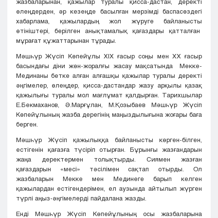
жазбаларынан, қажылар туралы қисса-дастан, деректі
өлеңдерден, әр кезеңде басылған мерзімді баспасөздегі
хабарлама, қажылардың жол жүруге байланысты
өтініштері, берілген анықтамалық қағаздары қатталған
мұрағат құжаттарынан тұрады.
Мәшһүр Жүсіп Көпейұлы ХIХ ғасыр соңы мен ХХ ғасыр
басындағы діни жөн-жоралғы жасау мақсатында Мекке-
Мединаны бетке алған алғашқы қажылар туралы деректі
әңгімелер, өлеңдер, қисса-дастандар жазу арқылы қазақ
қажылығы туралы мол мағлұмат қалдырған. Тарихшылар
Е.Бекмаханов, Ә.Марғұлан, М.Қозыбаев Мәшһүр Жүсіп
Көпейұлының жазба дерегінің маңыздылығына жоғары баға
берген.
Мәшһүр Жүсіп қажылыққа байланысты көрген-білген,
естігенін қағазға түсіріп отырған. Бұрынғы жазғандарын
жаңа деректермен толықтырды. Сиямен жазған
қағаздарын «месі» тәсілімен сақтап отырды. Ол
жазбаларын Мекке мен Мединеге барып келген
қажылардан естігендерімен, ел аузында айтылып жүрген
түрлі аңыз-әңгімелерді пайдалана жазды.
Енді Мәшһүр Жүсіп Көпейұлының осы жазбаларына