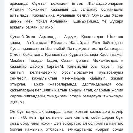
арасында Сұлтан қожамен Егізек Жанайдар,олармен
Атығай Қожахмет қажының да сапарлас болғандығы
айтылады. Қажылыққа Арғынның белгілі Орманшы Хасен
шайхы мен тоқал Арғыннан Ешмұхаммед те Бұхара
арқылы барған [6,195-б.]
Құнанбаймен Ақмоладан Аққұм, Қосқопадан Шекшек
қажы, Атбасардан Ейкезек Жанайдар, Есіл бойындағы
Құлан қыпшақтан Шонтыбай, Батырқожа молда балалары,
Сілеті бойындағы Қыпшақтан Құрман баласы Хасен қажы,
Мамбет Тоқадан Ізден, Сазан ұрпағы Мұхаммедсәлім
қажылар дабірге барған.М. Көпейұлы осы барып, тірі
қайтып келгендерінің бірсыпырасымен ауызба-ауыз
сөйлесіп, қажылықтың мән-жайына қанығып, жазып
отырған. Тарихи жазбаларында, дастандарында осы
қажылардың көпшілігінің атын арнайы атап, олардың жолда
көрген-білгендерін, тындырған істерін баяндауға тырысады
[5,62-б.].
Ол бұл қажылық сапардан аман келген қажыларға шүкір
етіп: «Өлмей тірі келгенге сын көп әлі, көбің дерсің бұл
сөздің жалғаны жоқ» - деп ескертсе, ал сол жақта қайтыс
болған қажының отбасына, ел-жұртына: «Барып сонда