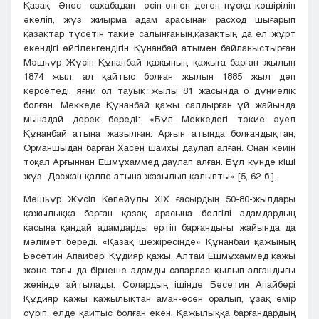
Қазақ Әнес сахабадан өсіп-өнген деген нұсқа көшіріліп
әкеліп, жүз жиырма адам арасынан расход шығарып
қазақтар түсетін такие салынғанын,қазақтың да ел жұрт
екендігі әйгіленгендігін Құнанбай атымен байланыстырған
Мәшһүр Жүсіп Құнанбай қажының қажыға барған жылын
1874 жыл, ал қайтыс болған жылын 1885 жыл деп
көрсетеді, яғни ол тауық жылы 81 жасында о дүниелік
болған. Меккеде Құнанбай қажы салдырған үй жайында
мынадай дерек береді: «Бұл Меккедегі тәкие әуел
Құнанбай атына жазылған. Арғын атында болғандықтан,
Орманшыдан барған Хасен шайхы даулап алған. Онан кейін
тоқал Арғыннан Ешмұхаммед даулап алған. Бұл күнде кіші
жүз Досжан қалпе атына жазылып қалыпты» [5, 62-б.].
Мәшһүр Жүсіп Көпейұлы ХIX ғасырдың 50-80-жылдары
қажылыққа барған қазақ арасына белгілі адамдардың
қасына қандай адамдарды ертіп барғандығы жайында да
мәлімет береді. «Қазақ шежіресінде» Құнанбай қажының
Бәсетин Апайбөрі Құдияр қажы, Алтай Ешмұхаммед қажы
және тағы да бірнеше адамды сапарлас қылып алғандығы
жөнінде айтылады. Солардың ішінде Бәсетин Апайбөрі
Құдияр қажы қажылықтан аман-есен оралып, ұзақ өмір
сүріп, елде қайтыс болған екен. Қажылыққа барғандардың