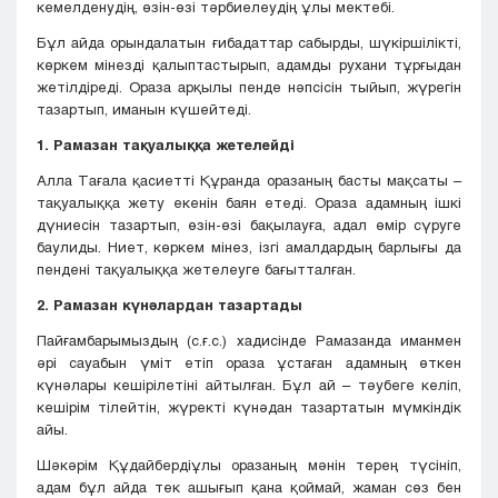
кемелденудің, өзін-өзі тәрбиелеудің ұлы мектебі.
Бұл айда орындалатын ғибадаттар сабырды, шүкіршілікті,
көркем мінезді қалыптастырып, адамды рухани тұрғыдан
жетілдіреді. Ораза арқылы пенде нәпсісін тыйып, жүрегін
тазартып, иманын күшейтеді.
1. Рамазан тақуалыққа жетелейді
Алла Тағала қасиетті Құранда оразаның басты мақсаты –
тақуалыққа жету екенін баян етеді. Ораза адамның ішкі
дүниесін тазартып, өзін-өзі бақылауға, адал өмір сүруге
баулиды. Ниет, көркем мінез, ізгі амалдардың барлығы да
пендені тақуалыққа жетелеуге бағытталған.
2. Рамазан күнәлардан тазартады
Пайғамбарымыздың (с.ғ.с.) хадисінде Рамазанда иманмен
әрі сауабын үміт етіп ораза ұстаған адамның өткен
күнәлары кешірілетіні айтылған. Бұл ай – тәубеге келіп,
кешірім тілейтін, жүректі күнәдан тазартатын мүмкіндік
айы.
Шәкәрім Құдайбердіұлы оразаның мәнін терең түсініп,
адам бұл айда тек ашығып қана қоймай, жаман сөз бен