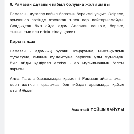
8. Рамазан дұғаның қабыл болуына жол ашады
Рамазан - дұғалар қабыл болатын берекелі уақыт. Әсіресе,
ауызашар сәтінде жасалған тілек кері қайтарылмайды.
Сондықтан бұл айда адам Алладан кешірім, береке,
тыныштық пен игілік тілеуі қажет.
Қорытынды
Рамазан - адамның рухани жаңаруына, мінез-құлқын
түзетуіне, иманын күшейтуіне берілген ұлы мүмкіндік.
Бұл айды қадірлеп өткізу - әр мұсылманның басты
парызы.
Алла Тағала баршамызды қасиетті Рамазан айына аман-
есен жеткізіп, оразамыз бен ғибадаттарымызды қабыл
етсін! Әмин!
Амантай ТОЙШЫБАЙҰЛЫ