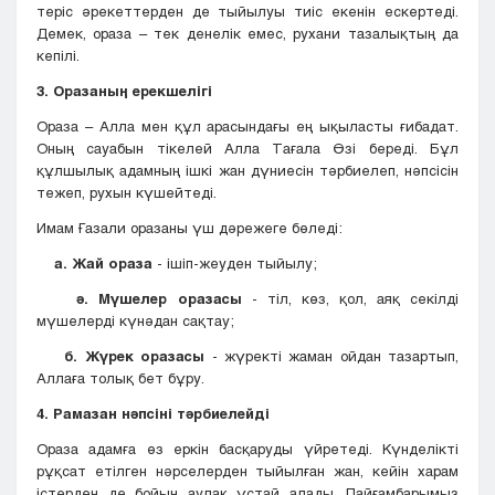
теріс әрекеттерден де тыйылуы тиіс екенін ескертеді.
Демек, ораза – тек денелік емес, рухани тазалықтың да
кепілі.
3. Оразаның ерекшелігі
Ораза – Алла мен құл арасындағы ең ықыласты ғибадат.
Оның сауабын тікелей Алла Тағала Өзі береді. Бұл
құлшылық адамның ішкі жан дүниесін тәрбиелеп, нәпсісін
тежеп, рухын күшейтеді.
Имам Ғазали оразаны үш дәрежеге бөледі:
а.
Жай ораза
- ішіп-жеуден тыйылу;
ә. Мүшелер оразасы
- тіл, көз, қол, аяқ секілді
мүшелерді күнәдан сақтау;
б. Жүрек оразасы
- жүректі жаман ойдан тазартып,
Аллаға толық бет бұру.
4. Рамазан нәпсіні тәрбиелейді
Ораза адамға өз еркін басқаруды үйретеді. Күнделікті
рұқсат етілген нәрселерден тыйылған жан, кейін харам
істерден де бойын аулақ ұстай алады. Пайғамбарымыз