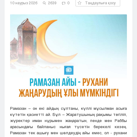
10 наурыз 2026
2639
0
Таңдаулыға қосу
Кызылорда
Павлодар
Петропавловск
Семей
Талдыкорган
Тараз
Туркестан
Уральск
Усть-Каменогорск
Шымкент
Рамазан – он екі айдың сұлтаны, күллі мұсылман асыға
күтетін қасиетті ай. Бұл – Жаратушының рақымы төгіліп,
жүректер иман нұрымен жаңаратын, пенде мен Раббы
арасындағы байланыс нығая түсетін берекелі кезең.
Рамазан тек ашығу мен шөлдеудің айы емес, ол - рухани