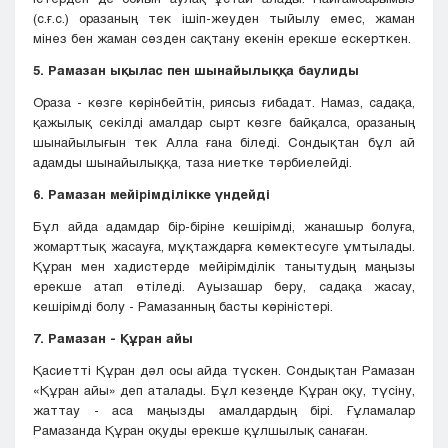
(с.ғ.с.) оразаның тек ішіп-жеуден тыйылу емес, жаман
мінез бен жаман сөзден сақтану екенін ерекше ескерткен.
5. Рамазан ықылас пен шынайылыққа баулиды
Ораза - көзге көрінбейтін, риясыз ғибадат. Намаз, садақа,
қажылық секілді амалдар сырт көзге байқалса, оразаның
шынайылығын тек Алла ғана біледі. Сондықтан бұл ай
адамды шынайылыққа, таза ниетке тәрбиелейді.
6. Рамазан мейірімділікке үндейді
Бұл айда адамдар бір-біріне кешірімді, жанашыр болуға,
жомарттық жасауға, мұқтаждарға көмектесуге ұмтылады.
Құран мен хадистерде мейірімділік танытудың маңызы
ерекше атап өтіледі. Ауызашар беру, садақа жасау,
кешірімді болу - Рамазанның басты көріністері.
7. Рамазан - Құран айы
Қасиетті Құран дәл осы айда түскен. Сондықтан Рамазан
«Құран айы» деп аталады. Бұл кезеңде Құран оқу, түсіну,
жаттау - аса маңызды амалдардың бірі. Ғұламалар
Рамазанда Құран оқуды ерекше құлшылық санаған.