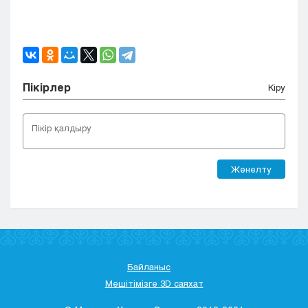
Пікірлер
Кіру
Жөнелту
Байланыс
Мешітімізге 3D саяхат