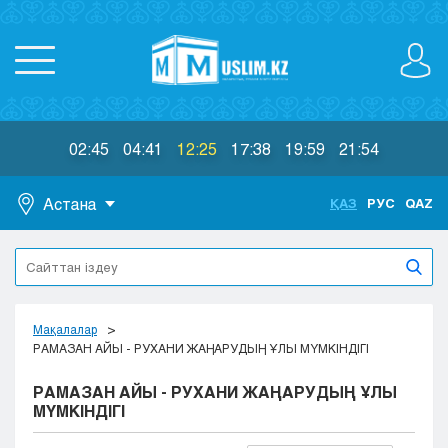
02:45
04:41
12:25
17:38
19:59
21:54
Астана
ҚАЗ
РУС
QAZ
Астана
Алматы
Актау
Актобе
Мақалалар
Атырау
РАМАЗАН АЙЫ - РУХАНИ ЖАҢАРУДЫҢ ҰЛЫ МҮМКІНДІГІ
Жезказган
РАМАЗАН АЙЫ - РУХАНИ ЖАҢАРУДЫҢ ҰЛЫ
Караганда
МҮМКІНДІГІ
Кокшетау
Костанай