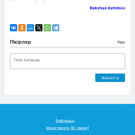
Bekzhan Azhimov
Пікірлер
Кіру
Жөнелту
Байланыс
Мешітімізге 3D саяхат