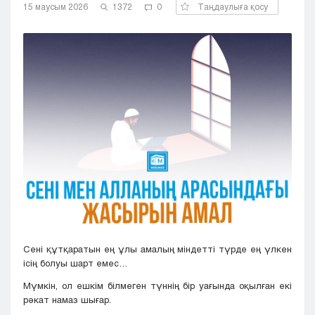
15 маусым 2026
1372
0
Таңдаулыға қосу
Кызылорда
Павлодар
Петропавловск
Семей
Талдыкорган
Тараз
Туркестан
Уральск
Усть-Каменогорск
Шымкент
Сені құтқаратын ең ұлы амалың міндетті түрде ең үлкен
ісің болуы шарт емес…
Мүмкін, ол ешкім білмеген түннің бір уағында оқылған екі
рәкат намаз шығар.