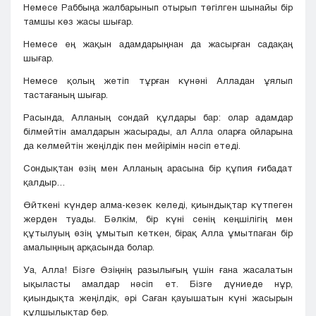
Немесе Раббыңа жалбарынып отырып төгілген шынайы бір
тамшы көз жасы шығар.
Немесе ең жақын адамдарыңнан да жасырған садақаң
шығар.
Немесе қолың жетіп тұрған күнәні Алладан ұялып
тастағаның шығар.
Расында, Алланың сондай құлдары бар: олар адамдар
білмейтін амалдарын жасырады, ал Алла оларға ойларына
да келмейтін жеңілдік пен мейірімін нәсіп етеді.
Сондықтан өзің мен Алланың арасына бір құпия ғибадат
қалдыр…
Өйткені күндер алма-кезек келеді, қиындықтар күтпеген
жерден туады. Бәлкім, бір күні сенің кеңшілігің мен
құтылуың өзің ұмытып кеткен, бірақ Алла ұмытпаған бір
амалыңның арқасында болар.
Уа, Алла! Бізге Өзіңнің разылығың үшін ғана жасалатын
ықыласты амалдар нәсіп ет. Бізге дүниеде нұр,
қиындықта жеңілдік, әрі Саған қауышатын күні жасырын
құлшылықтар бер.