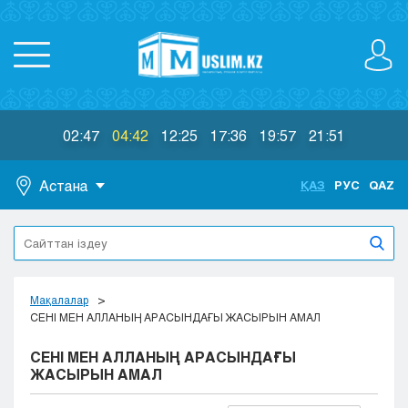
02:47
04:42
12:25
17:36
19:57
21:51
Астана
ҚАЗ
РУС
QAZ
Астана
Алматы
Актау
Актобе
Мақалалар
Атырау
СЕНІ МЕН АЛЛАНЫҢ АРАСЫНДАҒЫ ЖАСЫРЫН АМАЛ
Жезказган
СЕНІ МЕН АЛЛАНЫҢ АРАСЫНДАҒЫ
Караганда
ЖАСЫРЫН АМАЛ
Кокшетау
Костанай