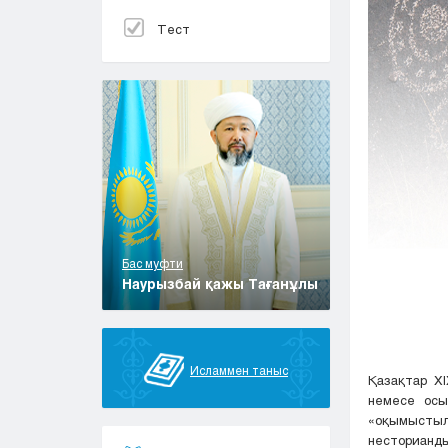
Тест
Бас муфти
Наурызбай қажы Тағанұлы
Исламмен таныс
Қазақтар Х
немесе осы
«оқымысты
несторианд