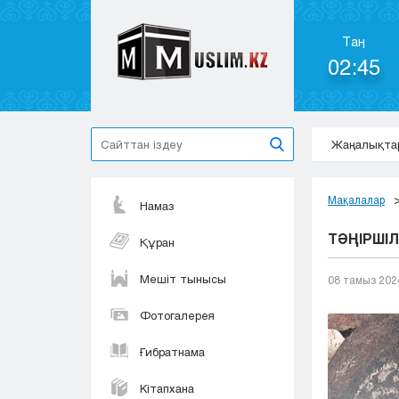
Таң
02:45
Жаңалықта
Мақалалар
Намаз
ТӘҢІРШІЛ
Құран
Мешіт тынысы
08 тамыз 202
Фотогалерея
Ғибратнама
Кітапхана