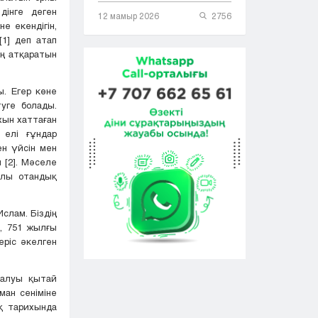
дінге деген
12 мамыр 2026
2756
е екендігін,
[1] деп атап
ың атқаратын
. Егер көне
уге болады.
хын хаттаған
 елі ғұндар
ен үйсін мен
 [2]. Мәселе
алы отандық
слам. Біздің
, 751 жылғы
еріс әкелген
ралуы қытай
ман сеніміне
қ тарихында