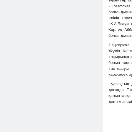
«Советская 
болғандығын
елінің тар
«Қ.А.Ясауи 
Қарлұқ, Абб
болғандығын
Төңкеріске
Жүсіп Көпе
тақырыпқа қ
болып кеңес
тас жазуы, 
қаракесек р
Қазақтың д
дегенде Тә
қалыптасқа
деп түсінеді