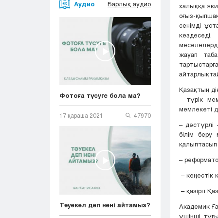
Аудио
Барлық аудио
халыққа яки
оғыз-қыпшақ
сенімді ұст
кездеседі
мәселелерді
жауап таба
тартыстарғ
айтарлықтай 
Қазақтың ді
Фотоға түсуге бола ма?
– түрік мем
мемлекеті д
17 қараша 2021
47970
– дәстүрлі 
білім беру
қалыптасып д
– реформато
– кеңестік 
– қазіргі Қ
Тәуекел деп нені айтамыз?
Академик Ғ
үшінші тұғ