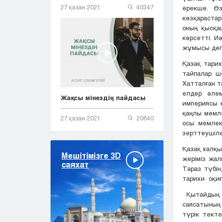
27 қазан 2021
40347
ерекше. Өз
көзқарастар
оның қысқаш
көрсетті. И
жұмысы деп 
Қазақ тари
тайпалар ш
Хатталған т
елдер әлем
Жақсы мінездің пайдасы
империясы қ
қаңлы мемле
27 қазан 2021
20840
осы мемлек
зерттеушіле
Қазақ халқы
Мешітімізге 3D
жеріміз жа
саяхат
Тараз түбін
тарихи оқиға
Қытайдың Т
саясатының 
түрік тект