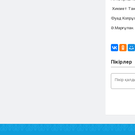
Хикмет Танй
Фуад Копрұл
Ә.Марғұлан.
Пікірлер