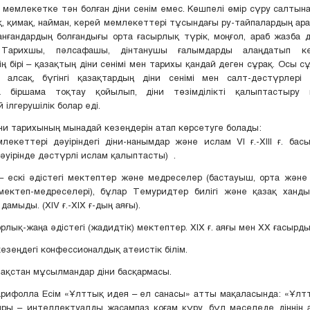
 мемлекетке тән болған діни сенім емес. Көшпелі өмір сүру салтына
, қимақ, найман, керей мемлекеттері тұсындағы ру-тайпалардың ар
анғандардың болғандығы орта ғасырлық түрік, моңғол, араб жазба 
. Тарихшы, пәлсафашы, дінтанушы ғалымдарды алаңдатып к
ң бірі – қазақтың діни сенімі мен тарихы қандай деген сұрақ. Осы с
 алсақ, бүгінгі қазақтардың діни сенімі мен салт-дәстүрлері тө
а біршама тоқтау қойылып, діни төзімділікті қалыптастыру 
ілгерушілік болар еді.
ни тарихының мынадай кезеңдерін атап көрсетуге болады:
лекеттері дәуіріндегі діни-нанымдар және ислам VІ ғ.-ХІІІ ғ. бас
әуірінде дәстүрлі ислам қалыптасты) .
– ескі әдістегі мектептер және медреселер (бастауыш, орта және
 мектеп-медреселері), бұлар Темуридтер билігі және қазақ ханд
амыды. (ХІV ғ.-ХІХ ғ-дың аяғы).
рлық-жаңа әдістегі (жадидтік) мектептер. ХІХ ғ. аяғы мен ХХ ғасырды
кезеңдегі конфессионалдық атеистік білім.
азақстан мұсылмандар діни басқармасы.
арифолла Есім «Ұлттық идея – ел санасы» атты мақаласында: «Ұлт
ыры – интеллектуалды жасампаз қоғам құру, бұл мәселеде діннің 