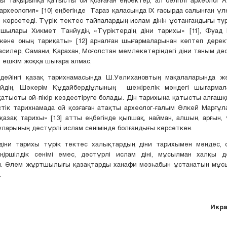
археология» [10] еңбегінде Тараз қаласында ІХ ғасырда салынған үл
 көрсетеді. Түрік тектес тайпалардың ислам дінін ұстанғандығы т
ихшылары Хикмет Танйудің «Түріктердің діни тарихы» [11], Фуад
және оның тариқаты» [12] арналған шығармаларынан көптеп дерект
асилер, Самани, Қарахан, Моғолстан мемлекетеріндегі діни таным дә
 ешкім жоққа шығара алмас.
 дейінгі қазақ тарихнамасында Ш.Уәлихановтың мақалаларында 
йдің, Шәкерім Құдайбердіұлының шежірелік мәндегі шығармал
атысты ой-пікір кездестіруге болады. Дін тарихына қатысты алғашқ
тік тарихнамада ой қозғаған атақты археолог-ғалым Әлкей Марғұ
қазақ тарихы» [13] атты еңбегінде қыпшақ, найман, алшын, арғын, 
уларының дәстүрлі ислам сенімінде болғандығы көрсеткен.
іни тарихы түрік тектес халықтардың діни тарихымен мәндес, о
ңіршілдік сенімі емес, дәстүрлі ислам діні, мұсылман халқы де
н. Әлем жұртшылығы қазақтарды ханафи мәзһабын ұстанатын мұс
.
Икр