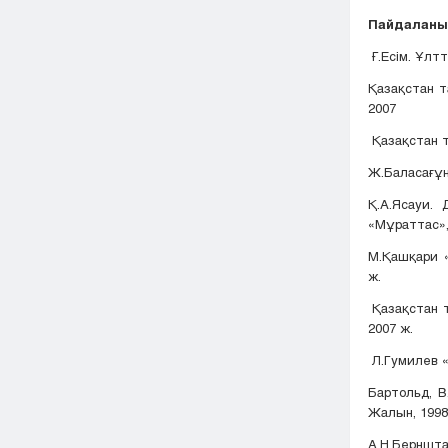
Пайдаланыл
Ғ.Есім. Ұлтт
Қазақстан т
2007
Қазақстан та
Ж.Баласағұн.
Қ.А.Ясауи.
«Мұраттас»,
М.Қашқари «
ж.
Қазақстан т
2007 ж.
Л.Гумилев «
Бартольд, В
Жалын, 1998.
А.Н.Берншта