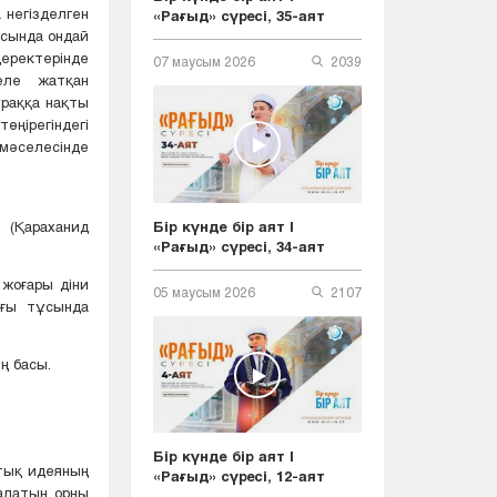
 негізделген
«Рағыд» сүресі, 35-аят
асында ондай
деректерінде
07 маусым 2026
2039
еле жатқан
ұраққа нақты
ңірегіндегі
мәселесінде
Бір күнде бір аят |
ы (Қараханид
«Рағыд» сүресі, 34-аят
 жоғары діни
05 маусым 2026
2107
ығы тұсында
ң басы.
Бір күнде бір аят |
тық идеяның
«Рағыд» сүресі, 12-аят
алатын орны