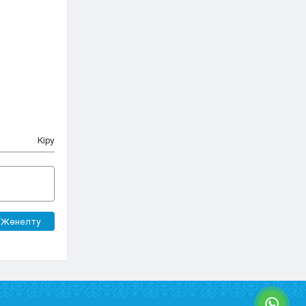
Кіру
Жөнелту