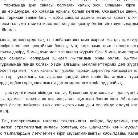
 тарихында діни санасы болмаған халық жоқ. Сонымен бірге 
 да әр дәуірде, әр қоғамда әрқилы болып келген. Сондықтан діннің н
а тарихын танып-білу – әрбір саналы адамға мәдени қажеттілік»,
ә осы ғылыми тарихи мәселені кеңінен қозғау бүгінгі дінтанушылард
білемін.
хының деректерде нақты таңбаланғаны мың жарым жылды қамтиды
ежіресінен сөз қозғайтын болсақ, үш, төрт мың жыл тереңге кет
арихи дәуірді 5 мың жыл деп топшылап жүрміз. Осы 5 мың жыл тари
де санаулы, солардың ішіндегі Қытайдың орны бөлек. Қытай
ұрамында пайда болған біздің алғашқы мемлекеттеріміз деп жүрг
кеттері мен Түрік қағанаты туралы тарихи деректер қалдырған ел
еттер тұсындағы халықтарда қандай діни сенім болғандығы тур
рдің еңбектері қаншалықты деген мәселеге көңіл аударайық.
 – дәстүрлі ислам дініндегі халық. Қазақтың діни санасы – дәстүрлі И
лпы адамзат тарихында аса маңызды оқиғалар болған жер. Айталық
дегі Атлах шайқасы түрік халықтарының діни сенімінде елеулі өзг
 [3].
аң империясының ықпалы тоқтатылған шайқас, буддизмнің та
негізгі стратегиялық айласы болатын, осы шайқастан кейін мұсыл
ес тайпалардың лег-легімен кіріп мұсылмандықты қабылдады. Қаза