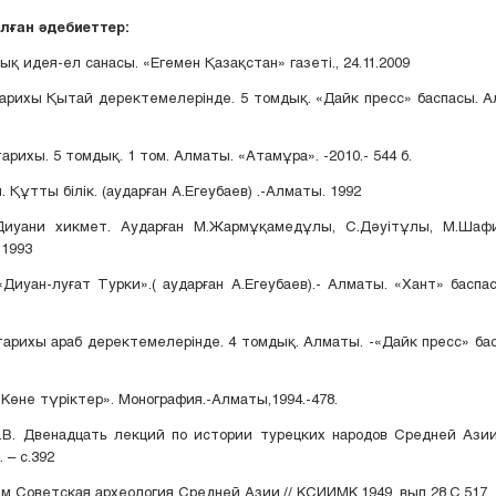
ған әдебиеттер:
ық идея-ел санасы. «Егемен Қазақстан» газеті., 24.11.2009
арихы Қытай деректемелерінде. 5 томдық. «Дайк пресс» баспасы. А
рихы. 5 томдық. 1 том. Алматы. «Атамұра». -2010.- 544 б.
 Құтты білік. (аударған А.Егеубаев) .-Алматы. 1992
 Диуани хикмет. Аударған М.Жармұқамедұлы, С.Дәуітұлы, М.Шафи
1993
Диуан-луғат Турки».( аударған А.Егеубаев).- Алматы. «Хант» баспас
арихы араб деректемелерінде. 4 томдық. Алматы. -«Дайк пресс» бас
Көне түріктер». Монография.-Алматы,1994.-478.
.В. Двенадцать лекций по истории турецких народов Средней Ази
 – с.392
м Советская археология Средней Азии.// КСИИМК.1949. вып 28.С.517