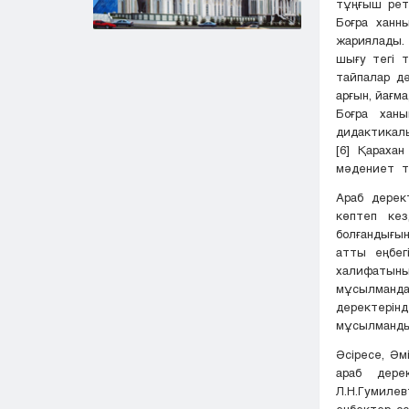
тұңғыш рет 
Боғра ханн
жариялады. 
шығу тегі т
тайпалар дә
арғын, йағм
Боғра хан
дидактикалық
[6] Қарахан
мәдениет т
Араб дерек
көптеп кез
болғандығы
атты еңбег
халифатының
мұсылманда
деректерін
мұсылмандық
Әсіресе, Әм
араб дере
Л.Н.Гумилев
еңбектер ос