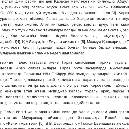
ислам дінін ресми дін деп Қарахан мемлекетінің билеушісі Абду
ың (915-955 жж) баласы Мұса Тоңға Ілік хан 960 жылы Баласағұ
Ол 200 мың түтін үй мұсылманбыз деп жариялаған екен [3]. Қарах
уралы әртүрлі пікірлер болса да, олар басқарған мемлекетте алу
улетті өмір сүрген. Атап айтқанда, үйсін, қаңлы, дулу, телі, қыр
а, оғыз т.б түрік тектес тайпалары болды. Және осы мемлекеттің б
ының Хас Қажыбы болған Жүсіп Баласағұнның «Құтадығұ бі
 еңбегі[4], Қ.А.Ясауидің «Диуани хикметі» [5], Махмуд Қашқаридің «Т
 мемлекеті биілігі тұсында пайда болған, бүгінде бұлар әлемдік
ұғырына шыққан ислами мәндегі шығармалар.
терінде Талас ғазауаты және Тараз қаласының тарихы туралы
деседі. Араб саяхатшылары Тараз орта ғасырларда мұсылман
н көрсетеді. Тарихшы Ибн Тайфур 893 жылдан қалдырған «Китаб Б
інде Тараз қаласының араб халифатына қарасты қала екендігі
 шығыстағы ең ірі қалаларының бірі ретінде көрсеткен. Табғашт
р екендігін атап өтеді. Испиджаб қаласы туралы араб, парсы, т
де көптеген мәліметтер кезігеді. Қазақстаннның оңтүстік өң
 дінін ұстанған өңір екендігі жан-жақты дәйектелген.
ір Темір билігі және одан кейінгі кезеңде бұл өңір ислам дінін орта
кттерінде Мауаранахр аймағы деп баяндалады. Ресей тари
тің «Көне түріктері» [8], В.В. Бартольдтің «Тюрки-Двенадцать лекций»
ы тақырыпқа қатысты ой қозғаған еңбектер, ал белгілі археолог 