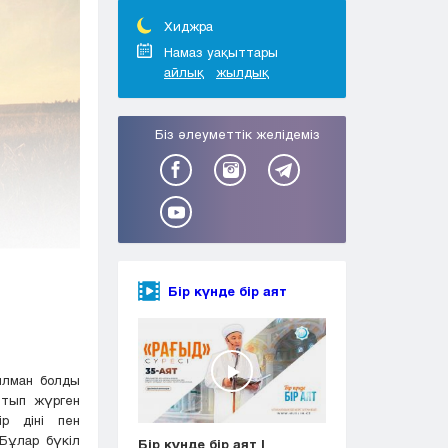
Тараз
Туркестан
Хиджра
Уральск
Намаз уақыттары
айлық
жылдық
Усть-Каменогорск
Шымкент
Біз әлеуметтік желідеміз
Бір күнде бір аят
ылман болды
йтып жүрген
р діні пен
Бұлар бүкіл
Бір күнде бір аят |