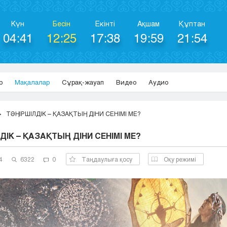
Күн
Бесін
Екінті
Ақшам
Құптан
04:41
12:25
17:38
19:59
21:54
р
Мақалалар
Сұрақ-жауап
Видео
Аудио
ТӘҢІРШІЛДІК – ҚАЗАҚТЫҢ ДІНИ СЕНІМІ МЕ?
ДІК – ҚАЗАҚТЫҢ ДІНИ СЕНІМІ МЕ?
4
6322
0
Таңдаулыға қосу
Оқу режимі