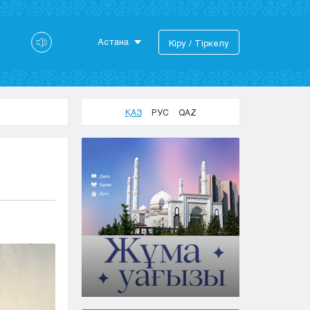
Астана
Кіру / Тіркелу
Астана
Алматы
Актау
ҚАЗ
РУС
QAZ
Актобе
Атырау
Жезказган
Караганда
Кокшетау
Костанай
Кызылорда
Павлодар
Петропавловск
Семей
Талдыкорган