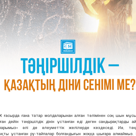
ІХ ғасырда ғана татар молдаларынан алған тәлімінен соң шын мұс
ған дейін тәңіршілдік дінін ұстанған еді деген сандырақтарды а
ларымыз» әлі де әлеуметтік желілерде кездеседі. Иә, тәңі
ықты ұстанған ру-тайпалар болғандығын жоққа шығара алмаймыз. 