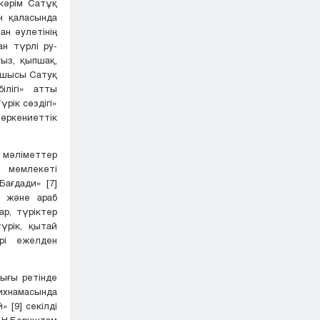
лкәрім Сатұқ
н қаласында
ан әулетінің
ан түрлі ру-
ғыз, қыпшақ,
асшысы Сатуқ
лігі» атты
үрік сөздігі»
 өркениеттік
 мәліметтер
 мемлекеті
ағдади» [7]
н және араб
ар, түріктер
үрік, қытай
ірі ежелден
лығы ретінде
хнамасында
 [9] секілді
А.Н.Бернштам