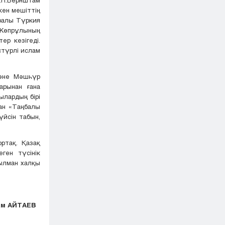
кен мешіттің
уралы Түркия
 Көпрұлының
ер кезігеді.
стүрлі ислам
және Мәшһүр
арынан ғана
ылардың бірі
лан «Таңбалы
үйсін табын,
ртақ. Қазақ
ген түсінік
ылман халқы
ам АЙТАЕВ