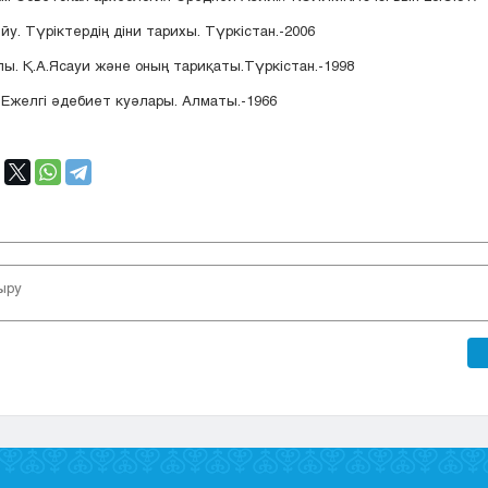
у. Түріктердің діни тарихы. Түркістан.-2006
ы. Қ.А.Ясауи және оның тариқаты.Түркістан.-1998
 Ежелгі әдебиет куәлары. Алматы.-1966