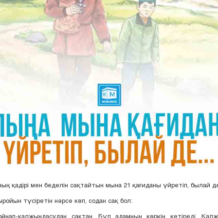
ың қадірі мен беделін сақтайтын мына 21 қағиданы үйретіп, былай д
ройын түсіретін нәрсе көп, содан сақ бол:
ойнап-қалжыңдасудан сақтан. Бұл адамның көркін кетіреді. Қалж