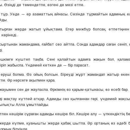
. Өзіңді де төмендетпе, өзгені де мезі етпе.
е тұр. Уәде — ер азаматтың айнасы. Сөзінде тұрмайтын адамның е
йды.
тырған жерде жатып ұйықтама. Егер мәжбүр болсаң, етпетіңнен
көрінеді.
 сыртынан жамандама, ғайбат сөз айтпа. Сонда адамдар саған сеніп, 
і.
 ешкімге күштеп таңба. Сені қалайтын адамға жақын бол, қалам
сіріп жабыспа. Үндемей кеткен де — бір парасат.
з еруші болма. Өз ойың болсын. Біреуді жұрт жамандап жатыр екен
пе. Әр нәрсеге ақылмен қара.
 жауымен сен де жауласпа. Әркімнің өз қарым-қатынасы, өз есебі бар.
ңді мақтау күтпей атқар. Адамды сөз қылғаннан гөрі, үндемей жақс
сылықты Алла ұмытпайды.
пен кешірім сұраған адамды кешіре біл. Кешіре алу — үлкендіктің бел
жерде күлме, қуанышты жерде қабақ шытпа. Әр ортаның өз әдебі 
орнын білуінде.