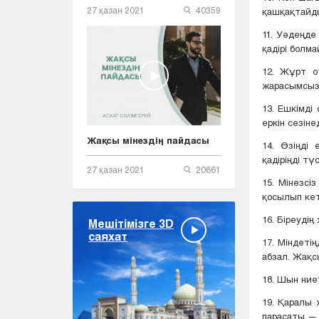
27 қазан 2021
40359
қашқақтайды
11. Уәдеңд
қадірі болма
12. Жұрт о
жарасымсыз 
13. Ешкімді
еркін сезінед
Жақсы мінездің пайдасы
14. Өзіңді
қадіріңді тү
27 қазан 2021
20861
15. Мінезсі
қосылып кет
16. Біреудің
Мешітімізге 3D
саяхат
17. Міндеті
абзал. Жақ
18. Шын ниет
19. Қаралы 
парасаты — 