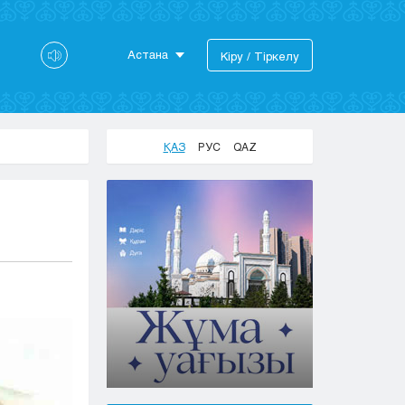
Астана
Кіру / Тіркелу
Астана
Алматы
Актау
ҚАЗ
РУС
QAZ
Актобе
Атырау
Жезказган
Караганда
Кокшетау
Костанай
Кызылорда
Павлодар
Петропавловск
Семей
Талдыкорган