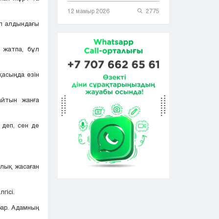
12 мамыр 2026
2775
л алдындағы
 жатпа, бұл
қасыңда өзін
айтын жанға
 деп, сен де
ылық жасаған
гісі.
бар. Адамның