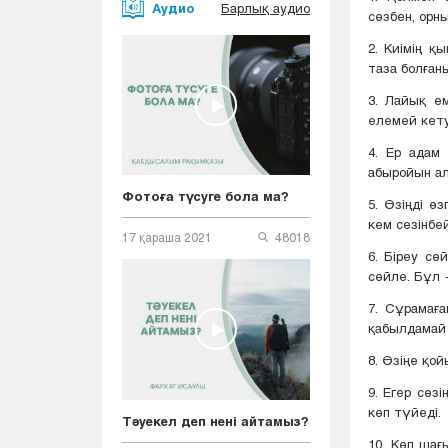
Аудио
Барлық аудио
сөзбен, орн
2. Киімің қ
таза болған
3. Лайық ем
елемей кету
4. Ер адам
абыройын а
Фотоға түсуге бола ма?
5. Өзіңді ө
кем сезінбей
17 қараша 2021
48018
6. Біреу сө
сөйле. Бұл 
7. Сұрамағ
қабылдамай 
8. Өзіңе қо
9. Егер сөз
көп түйеді.
Тәуекел деп нені айтамыз?
10. Көп шағ