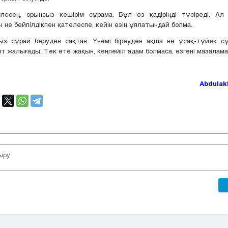
спесең, орынсыз кешірім сұрама. Бұл өз қадіріңді түсіреді. Ал 
 не бейпілдікпен қателеспе, кейін өзің ұялатындай болма.
рыз сұрай беруден сақтан. Үнемі біреуден ақша не ұсақ-түйек сұ
т жалығады. Тек өте жақын, кеңпейіл адам болмаса, өзгені мазалама
Abdulak