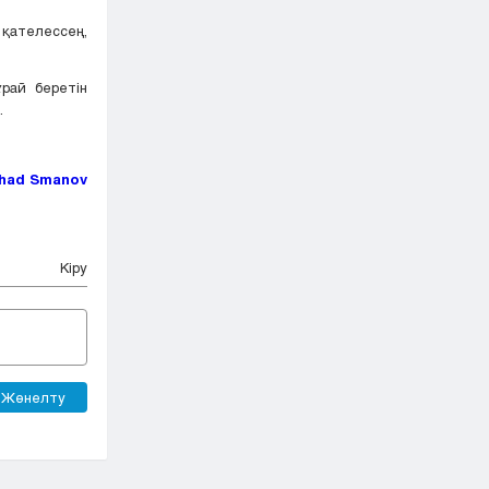
қателессең,
рай беретін
.
had Smanov
Кіру
Жөнелту