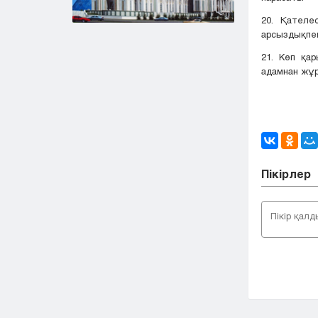
20. Қателе
арсыздықпен
21. Көп қа
адамнан жұр
Пікірлер