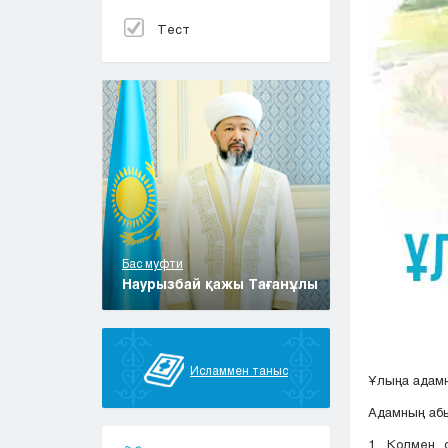
Тест
Бас муфти
Наурызбай қажы Тағанұлы
Исламмен таныс
Ұлыңа адамн
Адамның абы
1. Қолмен 