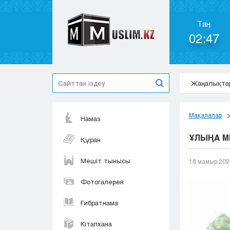
Таң
02:47
Жаңалықта
Мақалалар
Намаз
ҰЛЫҢА МЫ
Құран
Мешіт тынысы
18 мамыр 202
Фотогалерея
Ғибратнама
Кітапхана