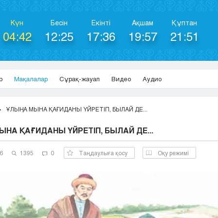
Күн
Бесін
Екінті
Ақшам
Құптан
04:42
12:25
17:36
19:57
21:51
р
Мақалалар
Сұрақ-жауап
Видео
Аудио
ҰЛЫҢА МЫНА ҚАҒИДАНЫ ҮЙРЕТІП, БЫЛАЙ ДЕ...
НА ҚАҒИДАНЫ ҮЙРЕТІП, БЫЛАЙ ДЕ...
6
1395
0
Таңдаулыға қосу
Оқу режимі