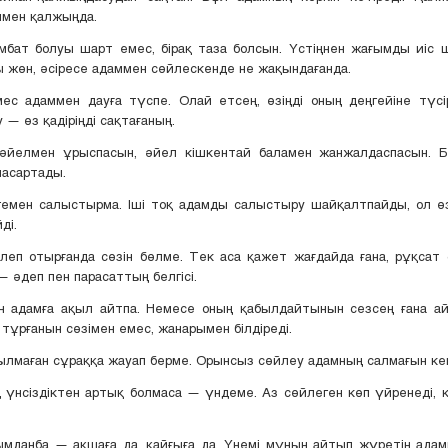
ымен қалжыңда.
ымбат болуы шарт емес, бірақ таза болсын. Үстіңнен жағымды иіс 
ы жөн, әсіресе адаммен сөйлескенде не жақындағанда.
ес адаммен дауға түспе. Олай етсең, өзіңді оның деңгейіне түсі
 — өз қадіріңді сақтағаның.
 әйелмен ұрыспасын, әйел кішкентай баламен жанжалдаспасын. 
ласартады.
згемен салыстырма. Іші тоқ адамды салыстыру шайқалтпайды, ол ө
ді.
йлеп отырғанда сөзін бөлме. Тек аса қажет жағдайда ғана, рұқсат
— әдеп пен парасаттың белгісі.
ан адамға ақыл айтпа. Немесе оның қабылдайтынын сезсең ғана ай
тұрғанын сөзімен емес, жанарымен білдіреді.
йылмаған сұраққа жауап берме. Орынсыз сөйлеу адамның салмағын кем
ің үнсіздіктен артық болмаса — үндеме. Аз сөйлеген көп үйренеді, 
ымданба — ақшаға да, қайғыға да. Үнемі мұңын айтып жүретін ада