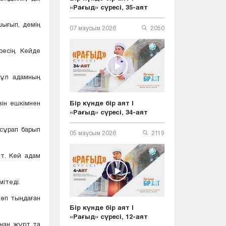
«Рағыд» сүресі, 35-аят
шығып, демің
07 маусым 2026
2050
ресің. Кейде
Бұл адамның
Бір күнде бір аят |
зін ешкімнен
«Рағыд» сүресі, 34-аят
 сұрап барып
05 маусым 2026
2119
т. Кей адам
ітеді.
көп тыңдаған
Бір күнде бір аят |
«Рағыд» сүресі, 12-аят
мнан жұрт та