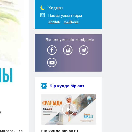
Тараз
Туркестан
Хиджра
Уральск
Намаз уақыттары
айлық
жылдық
Усть-Каменогорск
Шымкент
Біз әлеуметтік желідеміз
Бір күнде бір аят
е
:
ыңдасаң да,
Бір күнде бір аят |