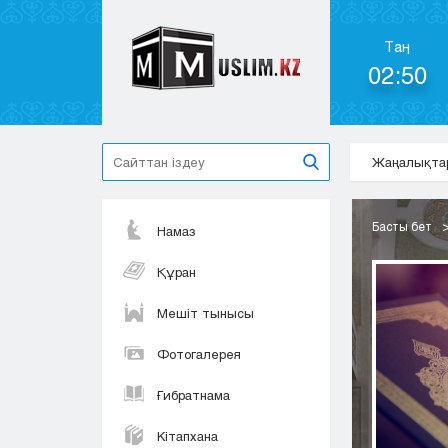
Таң
02:50
Жаңалықта
Басты бет
Намаз
Құран
Мешіт тынысы
Фотогалерея
Ғибратнама
Кітапхана