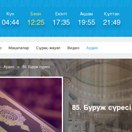
Күн
Бесін
Екінті
Ақшам
Құптан
04:44
12:25
17:35
19:55
21:49
р
Мақалалар
Сұрақ-жауап
Видео
Аудио
Аудио
85. Буруж сүресі
85. Буруж сүресі