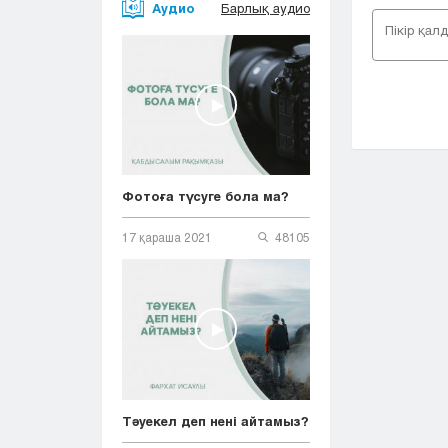
Аудио
Барлық аудио
Фотоға түсуге бола ма?
17 қараша 2021
48105
Тәуекел деп нені айтамыз?