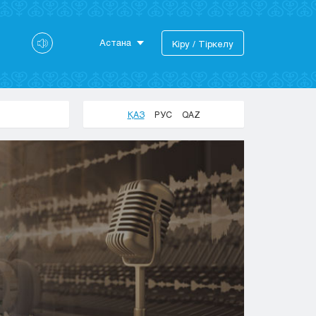
Астана
Кіру / Тіркелу
Астана
Алматы
Актау
ҚАЗ
РУС
QAZ
Актобе
Атырау
Жезказган
Караганда
Кокшетау
Костанай
Кызылорда
Павлодар
Петропавловск
Семей
Талдыкорган