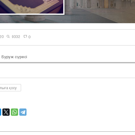
20
9332
0
. Буруж сүресі
лыға қосу