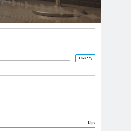
Тараз
Туркестан
Уральск
Усть-Каменогорск
Шымкент
Жүктеу
Кіру