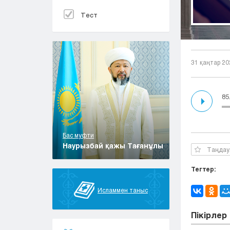
Тест
31 қаңтар 20
85
Бас муфти
Наурызбай қажы Тағанұлы
Таңдау
Тегтер:
Исламмен таныс
Пікірлер