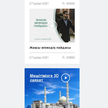
27 қазан 2021
40393
Жақсы мінездің пайдасы
27 қазан 2021
20880
Мешітімізге 3D
саяхат