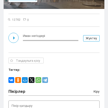
Кызылорда
Павлодар
Петропавловск
12762
0
Семей
Талдыкорган
Тараз
Иман негіздері
Жүктеу
Туркестан
Уральск
Усть-Каменогорск
Шымкент
Таңдаулыға қосу
Тегтер:
Пікірлер
Кіру