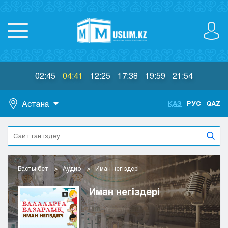
02:45
04:41
12:25
17:38
19:59
21:54
Астана
ҚАЗ
РУС
QAZ
Астана
Алматы
Актау
Актобе
Басты бет
Аудио
Иман негіздері
Атырау
Жезказган
Иман негіздері
Караганда
Кокшетау
Костанай