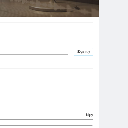
Тараз
Туркестан
Уральск
Усть-Каменогорск
Шымкент
Жүктеу
Кіру