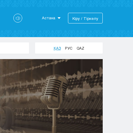
Астана
Кіру / Тіркелу
Астана
Алматы
Актау
ҚАЗ
РУС
QAZ
Актобе
Атырау
Жезказган
Караганда
Кокшетау
Костанай
Кызылорда
Павлодар
Петропавловск
Семей
Талдыкорган