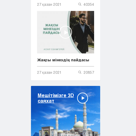
27 қазан 2021
40354
Жақсы мінездің пайдасы
27 қазан 2021
20857
Мешітімізге 3D
саяхат