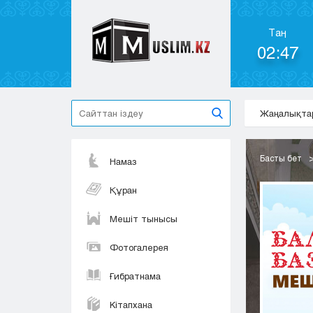
Таң
02:47
Жаңалықта
Басты бет
Намаз
Құран
Мешіт тынысы
Фотогалерея
Ғибратнама
Кітапхана