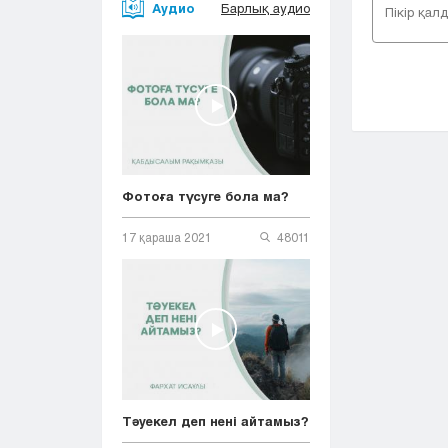
Аудио
Барлық аудио
Фотоға түсуге бола ма?
17 қараша 2021
48011
Тәуекел деп нені айтамыз?