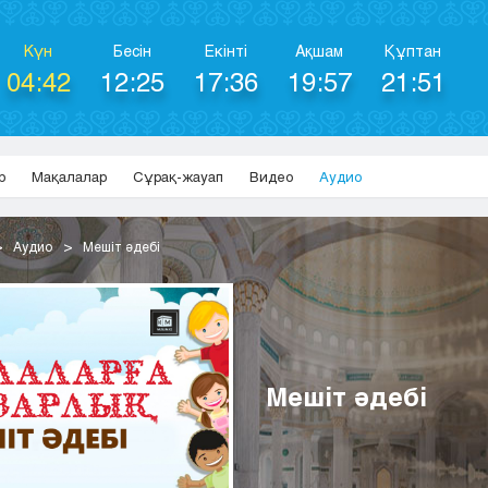
Күн
Бесін
Екінті
Ақшам
Құптан
04:42
12:25
17:36
19:57
21:51
р
Мақалалар
Сұрақ-жауап
Видео
Аудио
Аудио
Мешіт әдебі
Мешіт әдебі