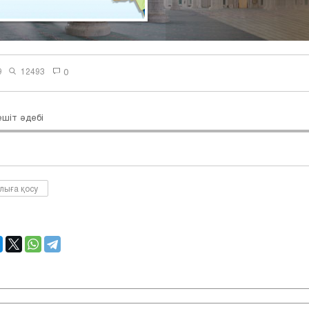
9
12493
0
шіт әдебі
лыға қосу