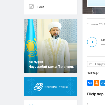
Тест
11 қазан 201
Ме
Бас муфти
Таңдау
Наурызбай қажы Тағанұлы
Тегтер:
Исламмен таныс
Пікірлер