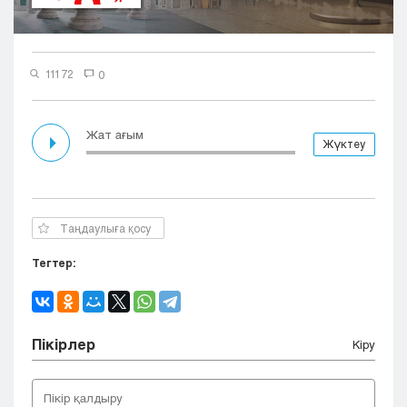
Кызылорда
Павлодар
Петропавловск
11172
0
Семей
Талдыкорган
Тараз
Жат ағым
Жүктеу
Туркестан
Уральск
Усть-Каменогорск
Шымкент
Таңдаулыға қосу
Тегтер:
Пікірлер
Кіру