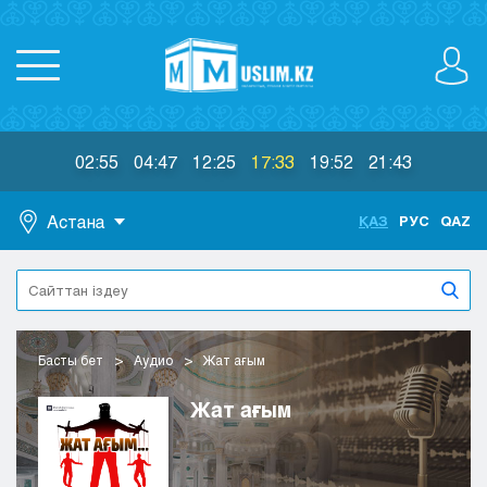
02:55
04:47
12:25
17:33
19:52
21:43
Астана
ҚАЗ
РУС
QAZ
Астана
Алматы
Актау
Актобе
Басты бет
Аудио
Жат ағым
Атырау
Жезказган
Жат ағым
Караганда
Кокшетау
Костанай