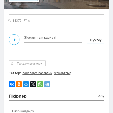
Кызылорда
Павлодар
Петропавловск
14379
0
Семей
Талдыкорган
Тараз
Жомарттық қасиеті
Жүктеу
Туркестан
Уральск
Усть-Каменогорск
Шымкент
Таңдаулыға қосу
Тегтер:
балаларға базарлық
жомарттық
Пікірлер
Кіру