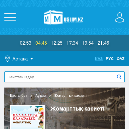
02:53
04:45
12:25
17:34
19:54
21:46
Астана
ҚАЗ
РУС
QAZ
Астана
Алматы
Актау
Актобе
Басты бет
Аудио
Жомарттық қасиеті
Атырау
Жезказган
Жомарттық қасиеті
Караганда
Кокшетау
Костанай