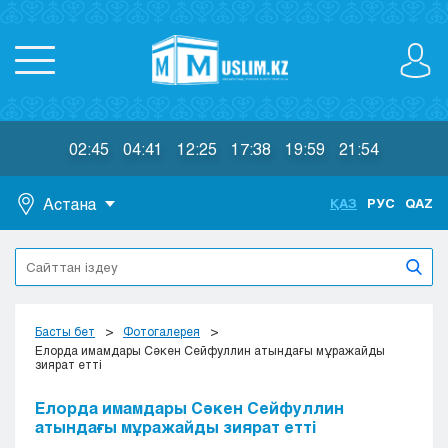
02:45
04:41
12:25
17:38
19:59
21:54
Астана
ҚАЗ
РУС
QAZ
Астана
Алматы
Актау
Актобе
Басты бет
Фотогалерея
Атырау
Елорда имамдары Сәкен Сейфуллин атындағы мұражайды
зиярат етті
Жезказган
Караганда
Елорда имамдары Сәкен Сейфуллин
Кокшетау
атындағы мұражайды зиярат етті
Костанай