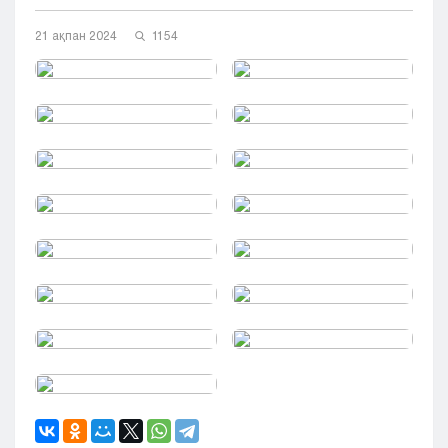
Кызылорда
21 ақпан 2024
1154
Павлодар
Петропавловск
Семей
Талдыкорган
Тараз
Туркестан
Уральск
Усть-Каменогорск
Шымкент