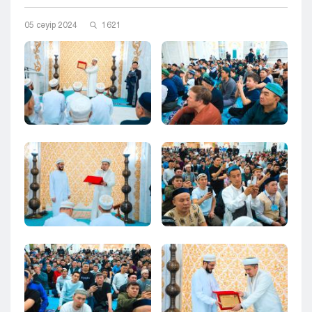
Кызылорда
05 сәуір 2024
1621
Павлодар
Петропавловск
Семей
Талдыкорган
Тараз
Туркестан
Уральск
Усть-Каменогорск
Шымкент