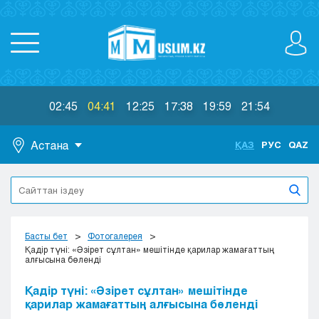
02:45
04:41
12:25
17:38
19:59
21:54
Астана
ҚАЗ
РУС
QAZ
Астана
Алматы
Актау
Актобе
Басты бет
Фотогалерея
Атырау
Қадір түні: «Әзірет сұлтан» мешітінде қарилар жамағаттың
алғысына бөленді
Жезказган
Караганда
Қадір түні: «Әзірет сұлтан» мешітінде
Кокшетау
қарилар жамағаттың алғысына бөленді
Костанай