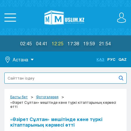
02:45
04:41
12:25
17:38
19:59
21:54
Астана
ҚАЗ
РУС
QAZ
Астана
Алматы
Актау
Актобе
Басты бет
Фотогалерея
Атырау
«Әзірет Сұлтан» мешітінде көне түркі кітаптарының көрмесі
өтті
Жезказган
Караганда
«Әзірет Сұлтан» мешітінде көне түркі
Кокшетау
кітаптарының көрмесі өтті
Костанай