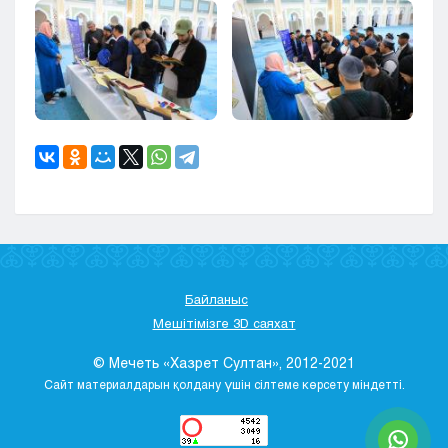
Байланыс
Мешітімізге 3D саяхат
© Мечеть «Хазрет Султан», 2012-2021
Сайт материалдарын қолдану үшін сілтеме көрсету міндетті.