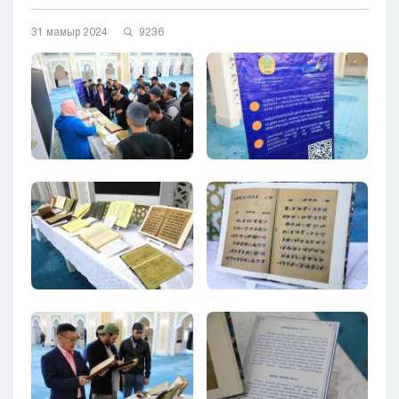
Кызылорда
31 мамыр 2024
9236
Павлодар
Петропавловск
Семей
Талдыкорган
Тараз
Туркестан
Уральск
Усть-Каменогорск
Шымкент