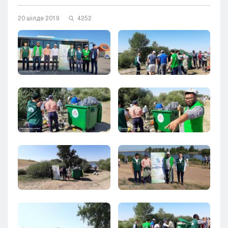
Кызылорда
20 шілде 2019
4252
Павлодар
Петропавловск
Семей
Талдыкорган
Тараз
Туркестан
Уральск
Усть-Каменогорск
Шымкент