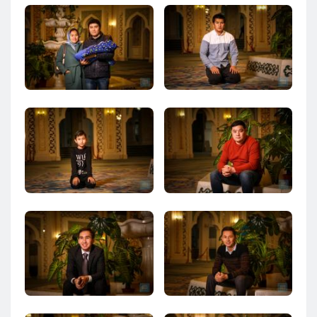
Кызылорда
Павлодар
Петропавловск
Семей
Талдыкорган
Тараз
Туркестан
Уральск
Усть-Каменогорск
Шымкент