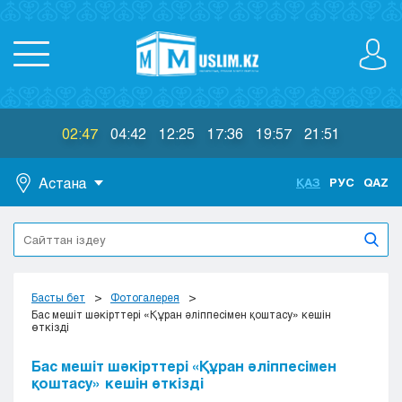
02:47
04:42
12:25
17:36
19:57
21:51
Астана
ҚАЗ
РУС
QAZ
Астана
Алматы
Актау
Актобе
Басты бет
Фотогалерея
Атырау
Бас мешіт шәкірттері «Құран әліппесімен қоштасу» кешін
өткізді
Жезказган
Караганда
Бас мешіт шәкірттері «Құран әліппесімен
Кокшетау
қоштасу» кешін өткізді
Костанай