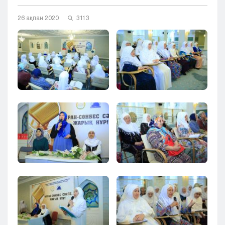
Кызылорда
26 ақпан 2020
3113
Павлодар
Петропавловск
Семей
Талдыкорган
Тараз
Туркестан
Уральск
Усть-Каменогорск
Шымкент