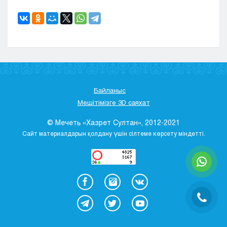
Байланыс
Мешітімізге 3D саяхат
© Мечеть «Хазрет Султан», 2012-2021
Сайт материалдарын қолдану үшін сілтеме көрсету міндетті.