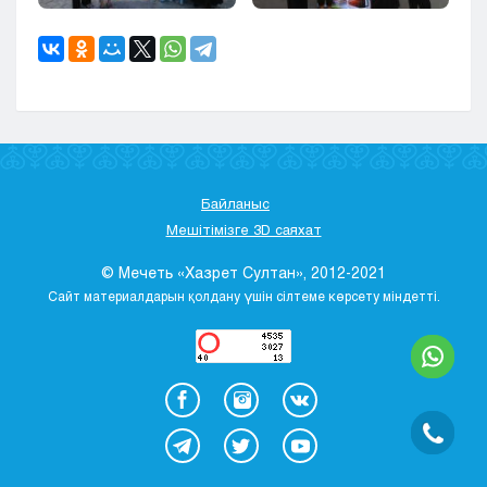
Байланыс
Мешітімізге 3D саяхат
© Мечеть «Хазрет Султан», 2012-2021
Сайт материалдарын қолдану үшін сілтеме көрсету міндетті.