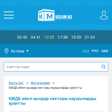
02:45
04:41
12:25
17:38
19:59
21:54
Астана
ҚАЗ
РУС
QAZ
Астана
Алматы
Актау
Актобе
Басты бет
Фотогалерея
Атырау
ҚМДБ әйел-қыздар секторы оқушыларды қуантты
Жезказган
ҚМДБ әйел-қыздар секторы оқушыларды
Караганда
қуантты
Кокшетау
Костанай