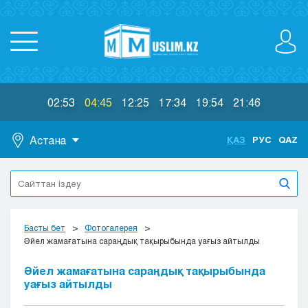
02:53
04:45
12:25
17:34
19:54
21:46
Астана
ҚАЗ
РУС
QAZ
Астана
Алматы
Актау
Актобе
Басты бет
Фотогалерея
Атырау
Әйел жамағатына сараңдық тақырыбында уағыз айтылды
Жезказган
Әйел жамағатына сараңдық тақырыбында
Караганда
уағыз айтылды
Кокшетау
Костанай