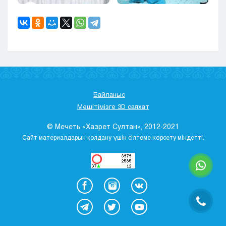
Байланыс
Мешітімізге 3D саяхат
© Мечеть «Хазрет Султан», 2012-2021
Сайт материалдарын қолдану үшін сілтеме көрсету міндетті.