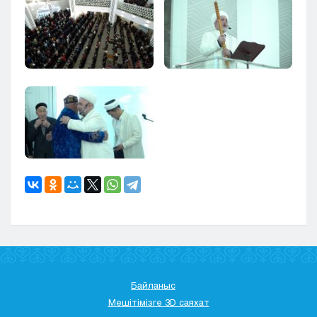
Байланыс
Мешітімізге 3D саяхат