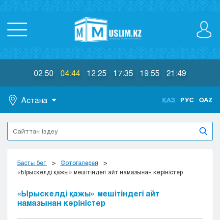
02:50
04:44
12:25
17:35
19:55
21:49
Астана
ҚАЗ
РУС
QAZ
Астана
Алматы
Актау
Актобе
Басты бет
Фотогалерея
Атырау
«Ырыскелді қажы» мешітіндегі айт намазынан көріністер
Жезказган
«Ырыскелді қажы» мешітіндегі айт
Караганда
намазынан көріністер
Кокшетау
Костанай