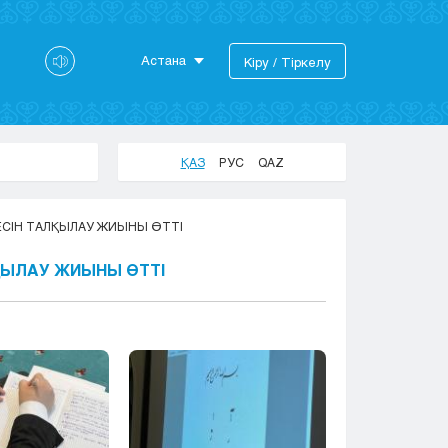
Астана
Кіру / Тіркелу
Астана
Алматы
Актау
ҚАЗ
РУС
QAZ
Актобе
Атырау
ЕСІН ТАЛҚЫЛАУ ЖИЫНЫ ӨТТІ
Жезказган
Караганда
ҚЫЛАУ ЖИЫНЫ ӨТТІ
Кокшетау
Костанай
Кызылорда
Павлодар
Петропавловск
Семей
Талдыкорган