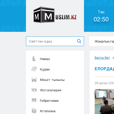
Таң
02:50
Жаңалықта
Басты бет
Намаз
ЕЛОРДАД
Құран
Мешіт тынысы
28 ақпан 202
Фотогалерея
Ғибратнама
Кітапхана