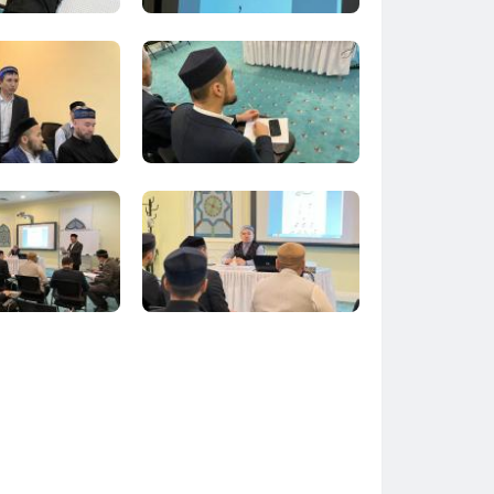
Тараз
Туркестан
Уральск
Усть-Каменогорск
Шымкент