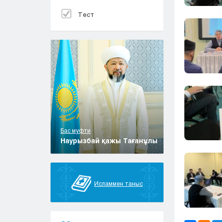
Тест
Бас муфти
Наурызбай қажы Тағанұлы
Исламмен таныс