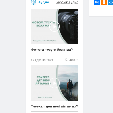
Аудио
Барлық аудио
Фотоға түсуге бола ма?
17 қараша 2021
48092
Тәуекел деп нені айтамыз?