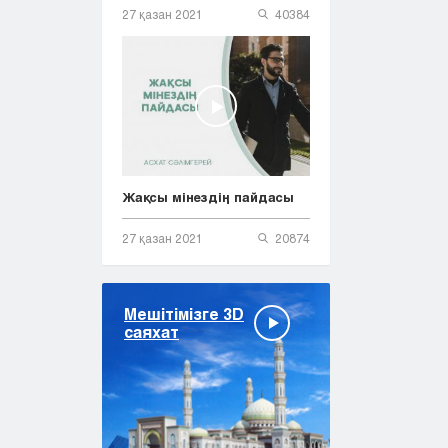
27 қазан 2021
40384
Жақсы мінездің пайдасы
27 қазан 2021
20874
Мешітімізге 3D
саяхат