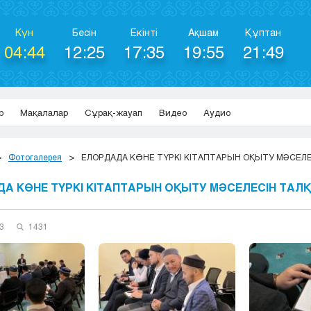
Күн
Бесін
Екінті
Ақшам
Құптан
04:44
12:25
17:35
19:55
21:49
р
Мақалалар
Сұрақ-жауап
Видео
Аудио
Фотогалерея
ЕЛОРДАДА КӨНЕ ТҮРКІ КІТАПТАРЫН ОҚЫТУ МӘСЕЛ
А КӨНЕ ТҮРКІ КІТАПТАРЫН ОҚЫТУ МӘСЕЛЕСІН ТАЛ
3
1431