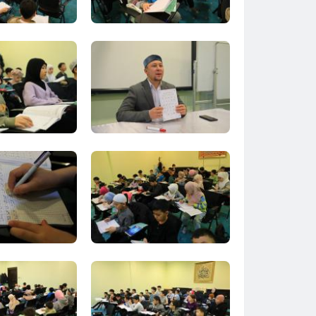
Тараз
Туркестан
Уральск
Усть-Каменогорск
Шымкент