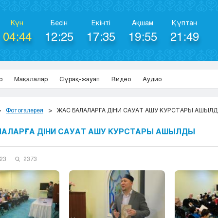
Күн
Бесін
Екінті
Ақшам
Құптан
04:44
12:25
17:35
19:55
21:49
р
Мақалалар
Сұрақ-жауап
Видео
Аудио
Фотогалерея
ЖАС БАЛАЛАРҒА ДІНИ САУАТ АШУ КУРСТАРЫ АШЫЛ
АЛАРҒА ДІНИ САУАТ АШУ КУРСТАРЫ АШЫЛДЫ
023
2373