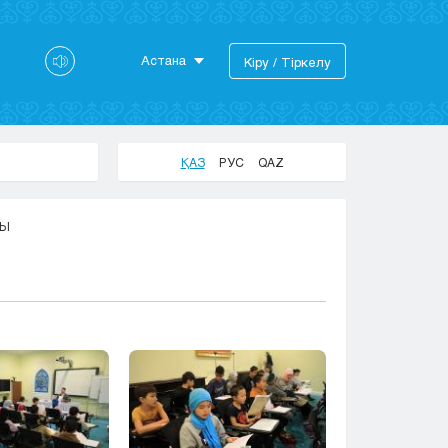
Астана
Кіру / Тіркелу
Астана
Алматы
Актау
ҚАЗ
РУС
QAZ
Актобе
Атырау
ДЫ
Жезказган
Караганда
Кокшетау
Костанай
Кызылорда
Павлодар
Петропавловск
Семей
Талдыкорган