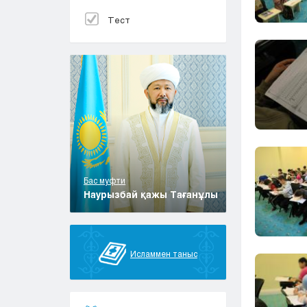
Тест
Бас муфти
Наурызбай қажы Тағанұлы
Исламмен таныс