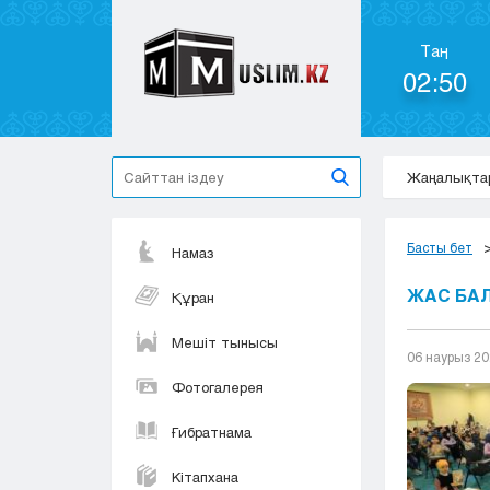
Таң
02:50
Жаңалықта
Басты бет
Намаз
ЖАС БАЛ
Құран
Мешіт тынысы
06 наурыз 2
Фотогалерея
Ғибратнама
Кітапхана