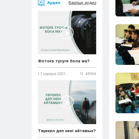
Аудио
Барлық аудио
Фотоға түсуге бола ма?
17 қараша 2021
48094
Тәуекел деп нені айтамыз?