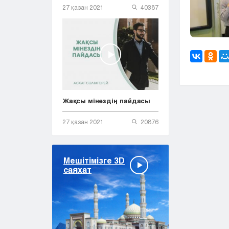
27 қазан 2021
40387
Жақсы мінездің пайдасы
27 қазан 2021
20876
Мешітімізге 3D
саяхат